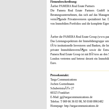
Firmenbeschreibung:
Ãœber PAMERA Real Estate Partners
Die Pamera Real Estate Partners GmbH ist
Beratungsunternehmen, das sich auf das Manage
vermÃ¶gende Privatinvestoren spezialisiert hat
von Immobilien-Portfolios und die komplette Eig
Ãœber die PAMERA Real Estate Group (www.pam
Das Leistungsspektrum der Immobiliengruppe umf
fÃ¼r institutionelle Investoren und Banken, die
privater ImmobilienvermÃ¶gen sowie die Entw
Pamera Real Estate Group ist mit BÃ¼ros an den
London vertreten und betreut derzeit ein Immob
Euro.
Pressekontakt:
Targa Communications
Jochen Goetzelmann
SchubertstraÃŸe 27
60325 Frankfurt
E-Mail: jg@targacommunications.de
Telefon: T 069 66 36 83 98, M 0160 8961482
Homepage: http://targacommunications.de