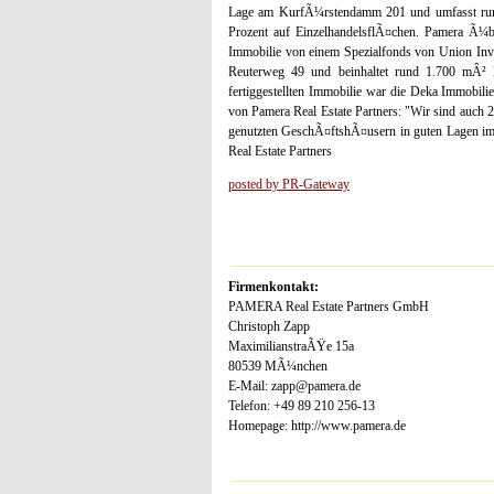
Lage am KurfÃ¼rstendamm 201 und umfasst rund
Prozent auf EinzelhandelsflÃ¤chen. Pamera Ã¼b
Immobilie von einem Spezialfonds von Union Inve
Reuterweg 49 und beinhaltet rund 1.700 mÂ² B
fertiggestellten Immobilie war die Deka Immobil
von Pamera Real Estate Partners: "Wir sind auch
genutzten GeschÃ¤ftshÃ¤usern in guten Lagen im 
Real Estate Partners
posted by PR-Gateway
Firmenkontakt:
PAMERA Real Estate Partners GmbH
Christoph Zapp
MaximilianstraÃŸe 15a
80539 MÃ¼nchen
E-Mail: zapp@pamera.de
Telefon: +49 89 210 256-13
Homepage: http://www.pamera.de