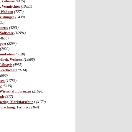
r, Zuhause
(4175)
s, Vermischtes
(10951)
, Wohnen
(7272)
leistungen
(7438)
05)
merce
(4261)
 Software
(16994)
(4659)
port
(2297)
(2020)
unikation
(5020)
dheit, Wellness
(13806)
ifestyle
(4985)
Gesellschaft
(9214)
2868)
sen
(11789)
ie
(5255)
irtschaft, Finanzen
(21620)
nde
(977)
eting, Marktforschung
(4170)
Forschung, Technik
(2164)