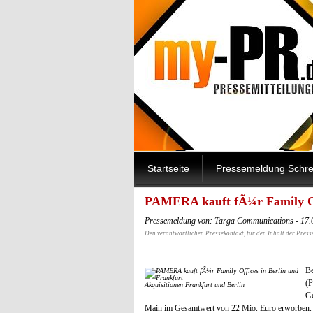
Startseite
Pressemeldung Schre
PAMERA kauft fÃ¼r Family Off
Pressemeldung von: Targa Communications - 17.
Den verantwortlichen Pressekontakt, für den Inhalt der Press
B
(
Akquisitionen Frankfurt und Berlin
Ge
Main im Gesamtwert von 22 Mio. Euro erworben. Da