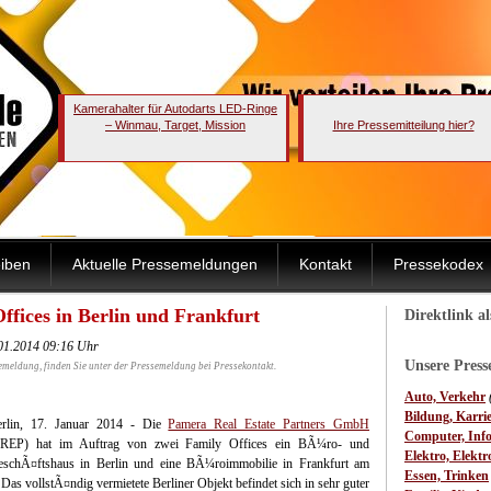
Kamerahalter für Autodarts LED-Ringe
– Winmau, Target, Mission
Ihre Pressemitteilung hier?
iben
Aktuelle Pressemeldungen
Kontakt
Pressekodex
ices in Berlin und Frankfurt
Direktlink a
01.2014 09:16 Uhr
Unsere Pres
emeldung, finden Sie unter der Pressemeldung bei Pressekontakt.
Auto, Verkehr
Bildung, Karri
erlin, 17. Januar 2014 - Die
Pamera Real Estate Partners GmbH
Computer, Inf
PREP) hat im Auftrag von zwei Family Offices ein BÃ¼ro- und
Elektro, Elektr
schÃ¤ftshaus in Berlin und eine BÃ¼roimmobilie in Frankfurt am
Essen, Trinken
s vollstÃ¤ndig vermietete Berliner Objekt befindet sich in sehr guter