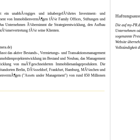
 ein unabhÃ¤ngiges und inhabergefÃ¼hrtes Investment- und
Haftungsauss
ment von ImmobilienvermÃ¶gen fÃ¼r Family Offices, Stiftungen und
. Das Unternehmen Ã¼bernimmt die Strategieentwicklung, den Aufbau
Die auf my-PR.de
entÃ¼mervertretung fÃ¼r seine Klienten.
Unternehmen ode
sogenannte Press
Website überneh
era.de)
Vollständigkeit 
asst das aktive Bestands-, Vermietungs- und Transaktionsmanagement
 Immobilienprojektentwicklung im Bestand und Neubau, das Management
icklung von maÃŸgeschneiderten Immobilienanlageprodukten. Die
 Standorten Berlin, DÃ¼sseldorf, Frankfurt, Hamburg, MÃ¼nchen und
ilienvermÃ¶gen ("Assets under Management") von rund 850 Millionen