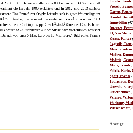
Familie, Kinde
 2.700 mÂ². Davon entfallen circa 80 Prozent auf BÃ¼ro- und 20
Freizeit, Bunte
ernimmt die im Jahr 1900 errichtete und in 2012 und 2013 sanierte
Garten, Bauen
stment. Das Frankfurter Objekt befindet sich in guter Westendlage im
Handel, Dienst
Ã¼roflÃ¤che, die komplett vermietet ist. VerkÃ¤uferin der 2003
Immobilien
(42
ien Investment. Christoph Zapp, GeschÃ¤ftsfÃ¼hrender Gesellschafter
Internet, Ecom
 2014 weiter fÃ¼r Mandanten auf der Suche nach vornehmlich gemischt
IT, NewMedia,
Bereich von circa 5 Mio. Euro bis 15 Mio. Euro." Bildrechte: Pamera
Kunst, Kultur
Logistik, Trans
Maschinenbau
Medien, Komm
Medizin, Gesun
Mode, Trends, L
Politik, Recht, 
Sport, Events
(
Tourismus, Rei
Umwelt, Energ
Unternehmen, W
Vereine, Verbä
Werbung, Mark
Wissenschaft, 
Anzeige