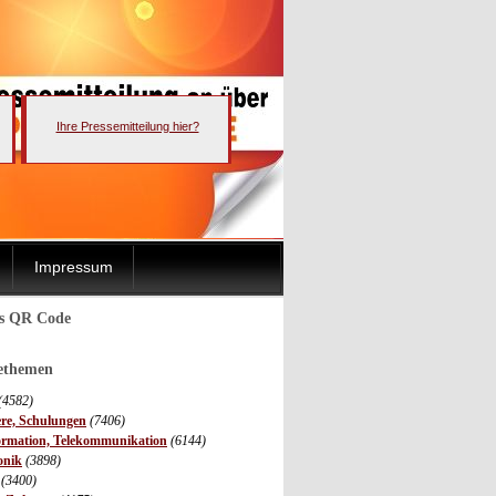
Ihre Pressemitteilung hier?
Impressum
ls QR Code
sethemen
(4582)
ere, Schulungen
(7406)
ormation, Telekommunikation
(6144)
onik
(3898)
(3400)