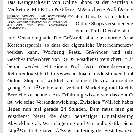
Das KerngeschÃ¤ft von Online Shops ist der Vertrieb
Marketing. Mit REDS Postdienst MÃ¼nchen - Profi fÃ¼r Ver
der Umsatz von Online
REDS Postdienst MÃ¼nchen seit 22 Jahren Alles
Online Shops verschiedene
aus einer Hand Profi Warenlagerung
Versandlogistik
einen Profi-Dienstleiste
und Versandlogistik. Die GrÃ¼nde sind die enorme Arbei
Kostenersparnis, so dass der eigentliche Unternehmenszwe
werden kann. Wolfgang Peetz, GrÃ¼nder und sei
GeschÃ¤ftsfÃ¼hrer von REDS Postdienst versichert: "Ei
betont werden. Mit einem Profi fÃ¼r Warenlagerung, 
Retourenlogistik (http://www.postmaker.de/leistungen.ht
Online Shop erst wirklich auf seinen Umsatz konzentrie
genug Zeit, fÃ¼r Einkauf, Verkauf, Marketing und Buchh
Bereiche zu nennen. Aus Erfahrung wissen wir, dass ein O
ist, wie seine Versandabwicklung. Zwischen "Will ich habe
liegen nun mal gerade 24 Stunden. Dem muss man ge
Postdienst bietet die dazu benÃ¶tigte Digitalisieru
Abwicklung als Warenlagerung und Versandlogistik Dienst
ist pÃ¼nktliche zuverlÃ¤ssige Lieferung der Bestellware 