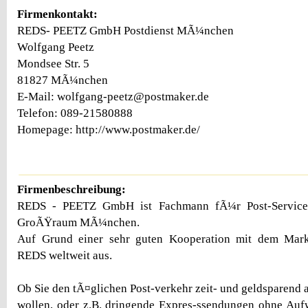
Firmenkontakt:
REDS- PEETZ GmbH Postdienst MÃ¼nchen
Wolfgang Peetz
Mondsee Str. 5
81827 MÃ¼nchen
E-Mail: wolfgang-peetz@postmaker.de
Telefon: 089-21580888
Homepage: http://www.postmaker.de/
Firmenbeschreibung:
REDS - PEETZ GmbH ist Fachmann fÃ¼r Post-Servic
GroÃŸraum MÃ¼nchen.
Auf Grund einer sehr guten Kooperation mit dem Markt
REDS weltweit aus.
Ob Sie den tÃ¤glichen Post-verkehr zeit- und geldsparend
wollen, oder z.B. dringende Expres-ssendungen ohne Au