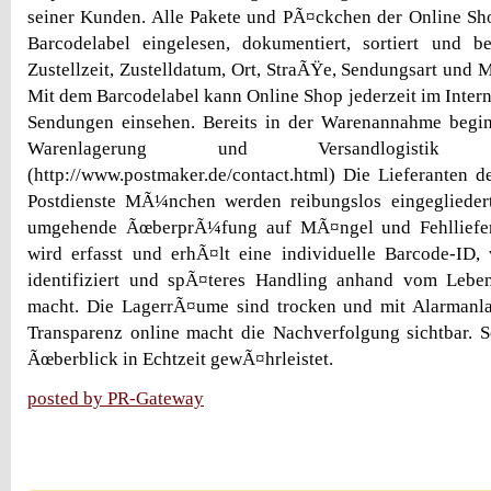
seiner Kunden. Alle Pakete und PÃ¤ckchen der Online Sh
Barcodelabel eingelesen, dokumentiert, sortiert und
Zustellzeit, Zustelldatum, Ort, StraÃŸe, Sendungsart und M
Mit dem Barcodelabel kann Online Shop jederzeit im Intern
Sendungen einsehen. Bereits in der Warenannahme beginn
Warenlagerung und Versandlogist
(http://www.postmaker.de/contact.html) Die Lieferanten
Postdienste MÃ¼nchen werden reibungslos eingegliedert
umgehende ÃœberprÃ¼fung auf MÃ¤ngel und Fehllieferu
wird erfasst und erhÃ¤lt eine individuelle Barcode-ID,
identifiziert und spÃ¤teres Handling anhand vom Lebens
macht. Die LagerrÃ¤ume sind trocken und mit Alarmanl
Transparenz online macht die Nachverfolgung sichtbar. So
Ãœberblick in Echtzeit gewÃ¤hrleistet.
posted by PR-Gateway