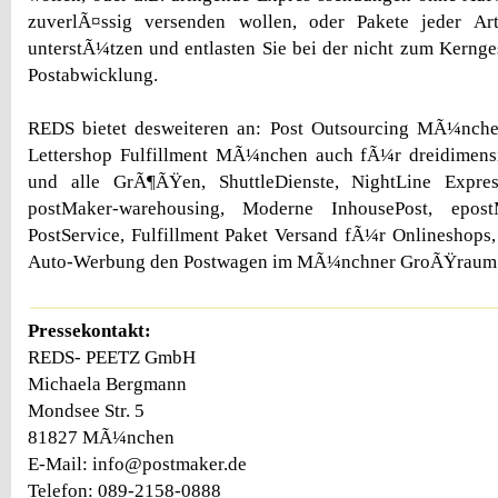
zuverlÃ¤ssig versenden wollen, oder Pakete jeder Ar
unterstÃ¼tzen und entlasten Sie bei der nicht zum Kern
Postabwicklung.
REDS bietet desweiteren an: Post Outsourcing MÃ¼nche
Lettershop Fulfillment MÃ¼nchen auch fÃ¼r dreidimens
und alle GrÃ¶ÃŸen, ShuttleDienste, NightLine Expr
postMaker-warehousing, Moderne InhousePost, epos
PostService, Fulfillment Paket Versand fÃ¼r Onlineshop
Auto-Werbung den Postwagen im MÃ¼nchner GroÃŸraum
Pressekontakt:
REDS- PEETZ GmbH
Michaela Bergmann
Mondsee Str. 5
81827 MÃ¼nchen
E-Mail: info@postmaker.de
Telefon: 089-2158-0888