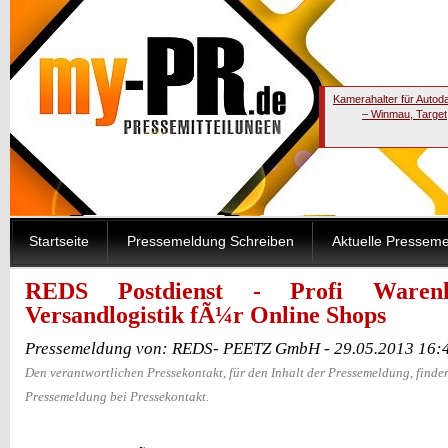
Kamerahalter für Autod
– Winmau, Target
Startseite
Pressemeldung Schreiben
Aktuelle Pressem
REDS Postdienst - Profi Warenl
Versandlogistik fÃ¼r Online Shops
Pressemeldung von: REDS- PEETZ GmbH - 29.05.2013 16:
Den verantwortlichen Pressekontakt, für den Inhalt der Pressemeldung, finden
Pressemeldung bei Pressekontakt.