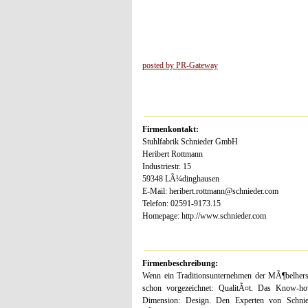
posted by PR-Gateway
Firmenkontakt:
Stuhlfabrik Schnieder GmbH
Heribert Rottmann
Industriestr. 15
59348 LÃ¼dinghausen
E-Mail: heribert.rottmann@schnieder.com
Telefon: 02591-9173.15
Homepage: http://www.schnieder.com
Firmenbeschreibung:
Wenn ein Traditionsunternehmen der MÃ¶belherste
schon vorgezeichnet: QualitÃ¤t. Das Know-ho
Dimension: Design. Den Experten von Schnied