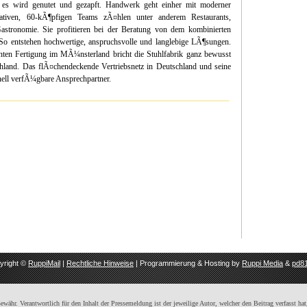
es wird genutet und gezapft. Handwerk geht einher mit moderner
tiven, 60-kÃ¶pfigen Teams zÃ¤hlen unter anderem Restaurants,
astronomie. Sie profitieren bei der Beratung von dem kombinierten
o entstehen hochwertige, anspruchsvolle und langlebige LÃ¶sungen.
ten Fertigung im MÃ¼nsterland bricht die Stuhlfabrik ganz bewusst
hland. Das flÃ¤chendeckende Vertriebsnetz in Deutschland und seine
nell verfÃ¼gbare Ansprechpartner.
yright ©
RuppiMail
|
Rechtliche Hinweise
| Programmierung & Hosting by
Ruppi Media
&
pd81
ähr. Verantwortlich für den Inhalt der Pressemeldung ist der jeweilige Autor, welcher den Beitrag verfasst hat,