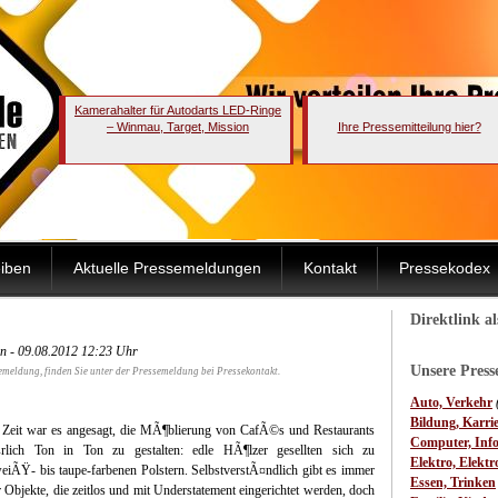
Kamerahalter für Autodarts LED-Ringe
– Winmau, Target, Mission
Ihre Pressemitteilung hier?
iben
Aktuelle Pressemeldungen
Kontakt
Pressekodex
Direktlink a
n - 09.08.2012 12:23 Uhr
Unsere Pres
emeldung, finden Sie unter der Pressemeldung bei Pressekontakt.
Auto, Verkehr
Bildung, Karri
 Zeit war es angesagt, die MÃ¶blierung von CafÃ©s und Restaurants
Computer, Inf
rlich Ton in Ton zu gestalten: edle HÃ¶lzer gesellten sich zu
Elektro, Elektr
eiÃŸ- bis taupe-farbenen Polstern. SelbstverstÃ¤ndlich gibt es immer
Essen, Trinken
 Objekte, die zeitlos und mit Understatement eingerichtet werden, doch