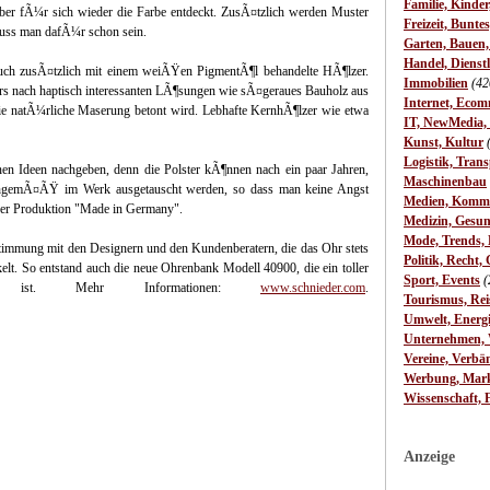
Familie, Kinde
er fÃ¼r sich wieder die Farbe entdeckt. ZusÃ¤tzlich werden Muster
Freizeit, Bunte
muss man dafÃ¼r schon sein.
Garten, Bauen
Handel, Dienst
auch zusÃ¤tzlich mit einem weiÃŸen PigmentÃ¶l behandelte HÃ¶lzer.
Immobilien
(42
rs nach haptisch interessanten LÃ¶sungen wie sÃ¤geraues Bauholz aus
Internet, Ecom
ie natÃ¼rliche Maserung betont wird. Lebhafte KernhÃ¶lzer wie etwa
IT, NewMedia,
Kunst, Kultur
Logistik, Trans
enen Ideen nachgeben, denn die Polster kÃ¶nnen nach ein paar Jahren,
Maschinenbau
schgemÃ¤ÃŸ im Werk ausgetauscht werden, so dass man keine Angst
Medien, Komm
l der Produktion "Made in Germany".
Medizin, Gesun
Mode, Trends, L
immung mit den Designern und den Kundenberatern, die das Ohr stets
Politik, Recht, 
elt. So entstand auch die neue Ohrenbank Modell 40900, die ein toller
Sport, Events
(
chs ist. Mehr Informationen:
www.schnieder.com
.
Tourismus, Rei
Umwelt, Energ
Unternehmen, W
Vereine, Verbä
Werbung, Mark
Wissenschaft, 
Anzeige