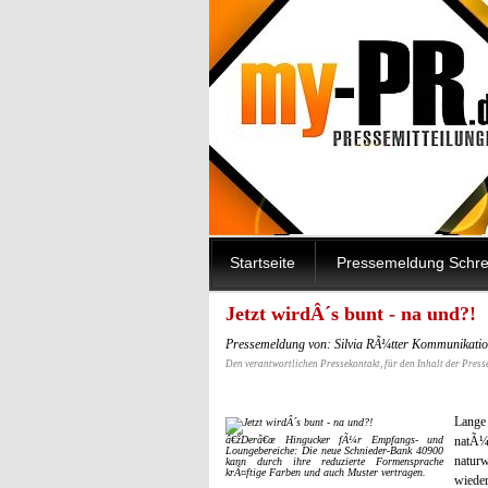
Startseite
Pressemeldung Schre
Jetzt wirdÂ´s bunt - na und?!
Pressemeldung von: Silvia RÃ¼tter Kommunikatio
Den verantwortlichen Pressekontakt, für den Inhalt der Press
Lange
â€žDerâ€œ Hingucker fÃ¼r Empfangs- und
natÃ¼
Loungebereiche: Die neue Schnieder-Bank 40900
naturw
kann durch ihre reduzierte Formensprache
krÃ¤ftige Farben und auch Muster vertragen.
wieder