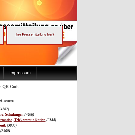
Ihre Pressemitteilung hier?
Impressum
ls QR Code
sethemen
(4582)
ere, Schulungen
(7406)
ormation, Telekommunikation
(6144)
onik
(3898)
(3400)