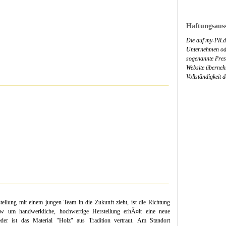
Haftungsauss
Die auf my-PR.de
Unternehmen ode
sogenannte Press
Website überneh
Vollständigkeit 
llung mit einem jungen Team in die Zukunft zieht, ist die Richtung
w um handwerkliche, hochwertige Herstellung erhÃ¤lt eine neue
er ist das Material "Holz" aus Tradition vertraut. Am Standort