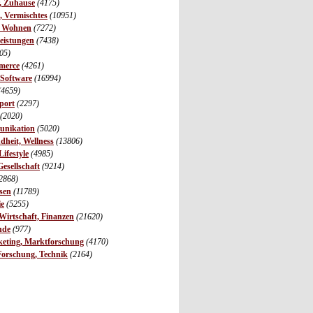
r, Zuhause
(4175)
s, Vermischtes
(10951)
, Wohnen
(7272)
leistungen
(7438)
05)
merce
(4261)
 Software
(16994)
(4659)
port
(2297)
(2020)
unikation
(5020)
dheit, Wellness
(13806)
ifestyle
(4985)
Gesellschaft
(9214)
2868)
sen
(11789)
ie
(5255)
irtschaft, Finanzen
(21620)
nde
(977)
eting, Marktforschung
(4170)
Forschung, Technik
(2164)