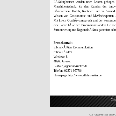
LÃ¼dinghausen werden noch Leisten gebogen, 
Maschinentechnik. Zu den Kunden des innova
BÃ¤ckereien, Hotels, Kantinen und die Szene-G
Wissen von Gastronomie- und MÃ¶belexperten. S
Mit ihrem QualitÃ¤tsanspruch und der konsequen
eine Lanze fÃ¼r den Produktionsstandort Deutsc
Strukturierung mit RegionalbÃ¼ros garantiert sch
Pressekontakt:
Silvia RÃ¼tter Kommunikation
Silvia RÃ¼tter
Wredestr. 8
48268 Greven
E-Mail: ja@silvia-ruetter.de
Telefon: 02571-957784
Homepage: http://www.silvia-ruetter.de
Cop
Alle Angaben sind ohne Gew