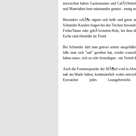
inzwischen haben Gastronomen und CafÃ©betreib
und Materialien bunt miteinander gemixt - mutig 
Besonders schÃ¶n eignen sich helle und gerne 
Schnieder Kunden fragen bei den Tischen besonde
Fichte/Tanne oder gebÃ¼rstetem Holz, bei dem d
Esche sind ebenfalls im Trend.
Bei Schnieder darf man getrost seinen ausgefall
falls man sich "satt" gesehen hat, wieder wun
haben muss, sich zu sehr festzulegen - ein Vortei
Auch die Formensprache der MÃ¶bel wird in Abst
nah am Markt haben, kontinuierlich weiter entwick
Eyecatcher jedes Loungeberei