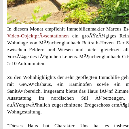
In diesem Monat empfiehlt Immobilienmakler Marcus E
Video-ObjektprÃ¤sentationen
ein groÃŸzÃ¼giges Reih
Wohnlage von MÃ¶nchengladbach Bettrath-Hoven. Der Stad
zwischen Feldern und Wiesen und bietet gleichzeit al
VorzÃ¼ge des tÃ¤glichen Lebens. MÃ¶nchengladbach-City 
5-10 Autominuten.
Zu den Wohnhighlights der sehr gepflegten Immobilie geh
mit GewÃ¤chshaus, ein Kaminofen sowie ein m
SanitÃ¤rbereich. Insgesamt bietet das Haus fÃ¼nf Zimmer
Ausstattung im nordischen Stil Ã¼berzeugen.
auÃŸergewÃ¶hnlich zugeschnittene Erdgeschoss ermÃ¶glic
Wohngestaltung.
"Dieses Haus hat Charakter. Uns hat es insbeso