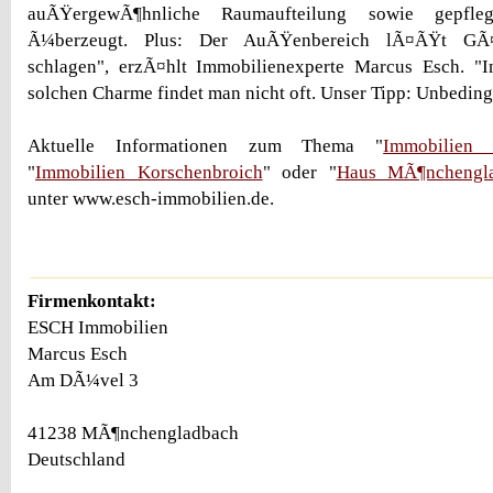
auÃŸergewÃ¶hnliche Raumaufteilung sowie gepflegt
Ã¼berzeugt. Plus: Der AuÃŸenbereich lÃ¤ÃŸt GÃ¤
schlagen", erzÃ¤hlt Immobilienexperte Marcus Esch. "
solchen Charme findet man nicht oft. Unser Tipp: Unbedingt
Aktuelle Informationen zum Thema "
Immobilien 
"
Immobilien Korschenbroich
" oder "
Haus MÃ¶nchengl
unter www.esch-immobilien.de.
Firmenkontakt:
ESCH Immobilien
Marcus Esch
Am DÃ¼vel 3
41238 MÃ¶nchengladbach
Deutschland