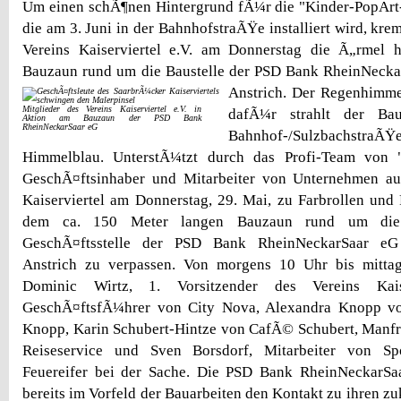
Um einen schÃ¶nen Hintergrund fÃ¼r die "Kinder-PopArt-
die am 3. Juni in der BahnhofstraÃŸe installiert wird, kre
Vereins Kaiserviertel e.V. am Donnerstag die Ã„rmel
Bauzaun rund um die Baustelle der PSD Bank RheinNecka
Anstrich.
Der Regenhimmel
Mitglieder des Vereins Kaiserviertel e.V. in
dafÃ¼r strahlt der Ba
Aktion am Bauzaun der PSD Bank
RheinNeckarSaar eG
Bahnhof-/SulzbachstraÃŸe
Himmelblau. UnterstÃ¼tzt durch das Profi-Team von 
GeschÃ¤ftsinhaber und Mitarbeiter von Unternehmen a
Kaiserviertel am Donnerstag, 29. Mai, zu Farbrollen und 
dem ca. 150 Meter langen Bauzaun rund um die
GeschÃ¤ftsstelle der PSD Bank RheinNeckarSaar eG 
Anstrich zu verpassen. Von morgens 10 Uhr bis mitt
Dominic Wirtz, 1. Vorsitzender des Vereins Kais
GeschÃ¤ftsfÃ¼hrer von City Nova, Alexandra Knopp v
Knopp, Karin Schubert-Hintze von CafÃ© Schubert, Manfr
Reiseservice und Sven Borsdorf, Mitarbeiter von Sp
Feuereifer bei der Sache. Die PSD Bank RheinNeckarSaar
bereits im Vorfeld der Bauarbeiten den Kontakt zu ihren 