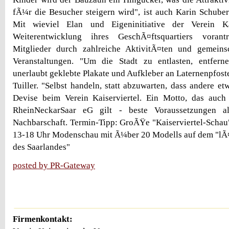
fÃ¼r die Besucher steigern wird", ist auch Karin Schube
Mit wieviel Elan und Eigeninitiative der Verein Kai
Weiterentwicklung ihres GeschÃ¤ftsquartiers vorant
Mitglieder durch zahlreiche AktivitÃ¤ten und gemeinsch
Veranstaltungen. "Um die Stadt zu entlasten, entfer
unerlaubt geklebte Plakate und Aufkleber an Laternenpfost
Tuiller. "Selbst handeln, statt abzuwarten, dass andere etw
Devise beim Verein Kaiserviertel. Ein Motto, das au
RheinNeckarSaar eG gilt - beste Voraussetzungen a
Nachbarschaft. Termin-Tipp: GroÃŸe "Kaiserviertel-Schau"
13-18 Uhr Modenschau mit Ã¼ber 20 Modells auf dem "lÃ¤
des Saarlandes"
posted by PR-Gateway
Firmenkontakt: