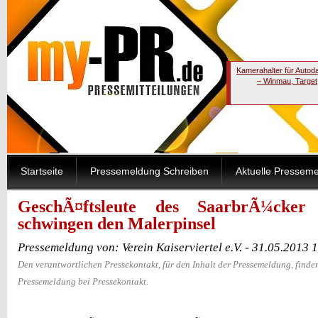
Kamerahalter für Autod
– Winmau, Target
Startseite
Pressemeldung Schreiben
Aktuelle Pressem
GeschÃ¤ftsleute des SaarbrÃ¼cker K
schwingen den Malerpinsel
Pressemeldung von: Verein Kaiserviertel e.V. - 31.05.2013 
Den verantwortlichen Pressekontakt, für den Inhalt der Pressemeldung, finden
Pressemeldung bei Pressekontakt.