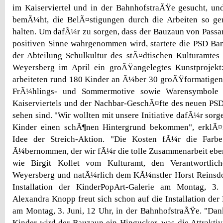
im Kaiserviertel und in der BahnhofstraÃŸe gesucht, un
bemÃ¼ht, die BelÃ¤stigungen durch die Arbeiten so ge
halten. Um dafÃ¼r zu sorgen, dass der Bauzaun von Passa
positiven Sinne wahrgenommen wird, startete die PSD Ba
der Abteilung Schulkultur des stÃ¤dtischen Kulturamtes
Weyersberg im April ein groÃŸangelegtes Kunstprojek
arbeiteten rund 180 Kinder an Ã¼ber 30 groÃŸformatigen 
FrÃ¼hlings- und Sommermotive sowie Warensymbole 
Kaiserviertels und der Nachbar-GeschÃ¤fte des neuen P
sehen sind. "Wir wollten mit unsere Initiative dafÃ¼r sorge
Kinder einen schÃ¶nen Hintergrund bekommen", erklÃ¤
Idee der Streich-Aktion. "Die Kosten fÃ¼r die Far
Ã¼bernommen, der wir fÃ¼r die tolle Zusammenarbeit eb
wie Birgit Kollet vom Kulturamt, den Verantwortlic
Weyersberg und natÃ¼rlich dem KÃ¼nstler Horst Reinsdo
Installation der KinderPopArt-Galerie am Montag, 3
Alexandra Knopp freut sich schon auf die Installation der
am Montag, 3. Juni, 12 Uhr, in der BahnhofstraÃŸe. "Da
Kinder wird der Bauzaun ein Hingucker, was die Attraktivi