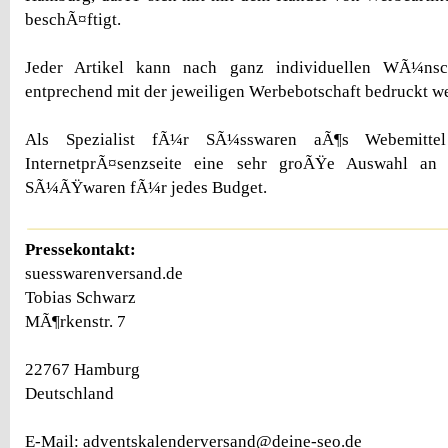
beschÃ¤ftigt.
Jeder Artikel kann nach ganz individuellen WÃ¼nsc
entprechend mit der jeweiligen Werbebotschaft bedruckt w
Als Spezialist fÃ¼r SÃ¼sswaren aÃ¶s Webemitte
InternetprÃ¤senzseite eine sehr groÃŸe Auswahl an 
SÃ¼ÃŸwaren fÃ¼r jedes Budget.
Pressekontakt:
suesswarenversand.de
Tobias Schwarz
MÃ¶rkenstr. 7
22767 Hamburg
Deutschland
E-Mail: adventskalenderversand@deine-seo.de