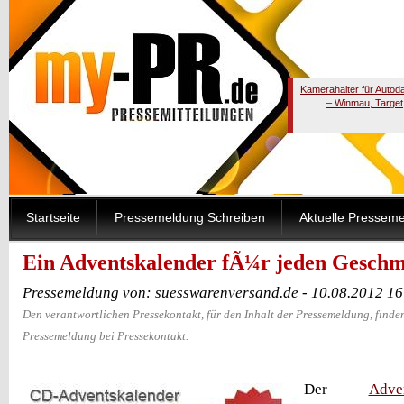
Kamerahalter für Autod
– Winmau, Target
Startseite
Pressemeldung Schreiben
Aktuelle Pressem
Ein Adventskalender fÃ¼r jeden Gesch
Pressemeldung von: suesswarenversand.de - 10.08.2012 1
Den verantwortlichen Pressekontakt, für den Inhalt der Pressemeldung, finden
Pressemeldung bei Pressekontakt.
Der
Adve