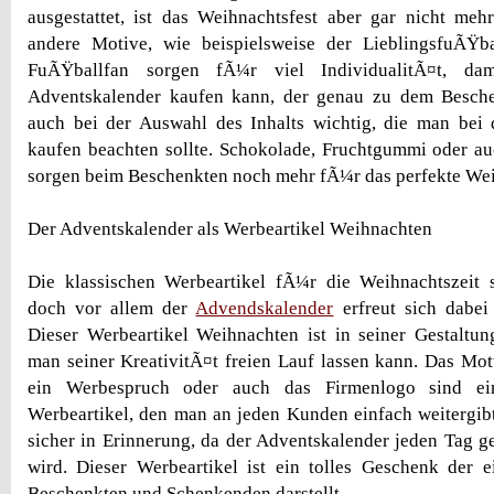
ausgestattet, ist das Weihnachtsfest aber gar nicht me
andere Motive, wie beispielsweise der LieblingsfuÃŸb
FuÃŸballfan sorgen fÃ¼r viel IndividualitÃ¤t, da
Adventskalender kaufen kann, der genau zu dem Beschen
auch bei der Auswahl des Inhalts wichtig, die man bei
kaufen beachten sollte. Schokolade, Fruchtgummi oder a
sorgen beim Beschenkten noch mehr fÃ¼r das perfekte Wei
Der Adventskalender als Werbeartikel Weihnachten
Die klassischen Werbeartikel fÃ¼r die Weihnachtszeit s
doch vor allem der
Advendskalender
erfreut sich dabei
Dieser Werbeartikel Weihnachten ist in seiner Gestaltu
man seiner KreativitÃ¤t freien Lauf lassen kann. Das Mo
ein Werbespruch oder auch das Firmenlogo sind e
Werbeartikel, den man an jeden Kunden einfach weitergib
sicher in Erinnerung, da der Adventskalender jeden Tag g
wird. Dieser Werbeartikel ist ein tolles Geschenk der
Beschenkten und Schenkenden darstellt.