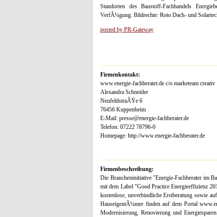
Standorten des Baustoff-Fachhandels Energieb
VerfÃ¼gung. Bildrechte: Roto Dach- und Solart
posted by PR-Gateway
Firmenkontakt:
www.energie-fachberater.de c/o marketeam creativ
Alexandra Schneider
NeufeldstraÃŸe 6
76456 Kuppenheim
E-Mail: presse@energie-fachberater.de
Telefon: 07222 78796-0
Homepage: http://www.energie-fachberater.de
Firmenbeschreibung:
Die Brancheninitiative "Energie-Fachberater im 
mit dem Label "Good Practice Energieeffizienz 201
kostenlose, unverbindliche Erstberatung sowie auf
HauseigentÃ¼mer finden auf dem Portal www.ene
Modernisierung, Renovierung und Energiesparen