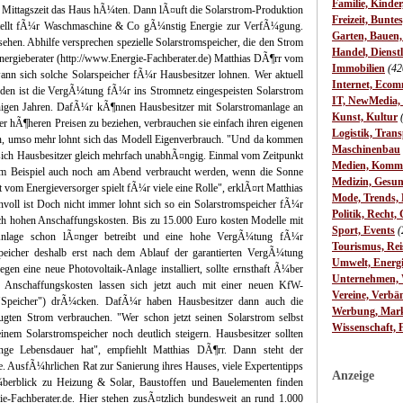
Familie, Kinde
er Mittagszeit das Haus hÃ¼ten. Dann lÃ¤uft die Solarstrom-Produktion
Freizeit, Bunte
tellt fÃ¼r Waschmaschine & Co gÃ¼nstig Energie zur VerfÃ¼gung.
Garten, Bauen
hen. Abhilfe versprechen spezielle Solarstromspeicher, die den Strom
Handel, Dienst
nergieberater (http://www.Energie-Fachberater.de) Matthias DÃ¶rr vom
Immobilien
(42
wann sich solche Solarspeicher fÃ¼r Hausbesitzer lohnen. Wer aktuell
Internet, Ecom
 den ist die VergÃ¼tung fÃ¼r ins Stromnetz eingespeisten Solarstrom
IT, NewMedia,
nigen Jahren. DafÃ¼r kÃ¶nnen Hausbesitzer mit Solarstromanlage an
Kunst, Kultur
er hÃ¶heren Preisen zu beziehen, verbrauchen sie einfach ihren eigenen
Logistik, Trans
en, umso mehr lohnt sich das Modell Eigenverbrauch. "Und da kommen
Maschinenbau
 sich Hausbesitzer gleich mehrfach unabhÃ¤ngig. Einmal vom Zeitpunkt
Medien, Komm
um Beispiel auch noch am Abend verbraucht werden, wenn die Sonne
Medizin, Gesun
vom Energieversorger spielt fÃ¼r viele eine Rolle", erklÃ¤rt Matthias
Mode, Trends, L
nvoll ist Doch nicht immer lohnt sich so ein Solarstromspeicher fÃ¼r
Politik, Recht, 
noch hohen Anschaffungskosten. Bis zu 15.000 Euro kosten Modelle mit
Sport, Events
(
k-Anlage schon lÃ¤nger betreibt und eine hohe VergÃ¼tung fÃ¼r
Tourismus, Rei
 Speicher deshalb erst nach dem Ablauf der garantierten VergÃ¼tung
Umwelt, Energ
gen eine neue Photovoltaik-Anlage installiert, sollte ernsthaft Ã¼ber
Unternehmen, W
 Anschaffungskosten lassen sich jetzt auch mit einer neuen KfW-
Vereine, Verbä
"Speicher") drÃ¼cken. DafÃ¼r haben Hausbesitzer dann auch die
Werbung, Mark
zeugten Strom verbrauchen. "Wer schon jetzt seinen Solarstrom selbst
Wissenschaft, 
inem Solarstromspeicher noch deutlich steigern. Hausbesitzer sollten
ange Lebensdauer hat", empfiehlt Matthias DÃ¶rr. Dann steht der
 AusfÃ¼hrlichen Rat zur Sanierung ihres Hauses, viele Expertentipps
Anzeige
berblick zu Heizung & Solar, Baustoffen und Bauelementen finden
e-Fachberater.de. Hier stehen zusÃ¤tzlich bundesweit an rund 1.000