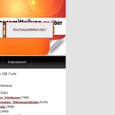
Ihre Pressemitteilung hier?
Impressum
ls QR Code
sethemen
(4582)
ere, Schulungen
(7406)
ormation, Telekommunikation
(6144)
onik
(3898)
(3400)