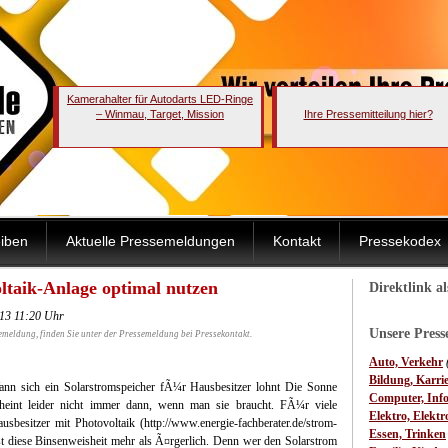
Kamerahalter für Autodarts LED-Ringe
– Winmau, Target, Mission
Ihre Pressemitteilung hier?
iben
Aktuelle Pressemeldungen
Kontakt
Pressekodex
ltaik-Anlage optimal nutzen
Direktlink a
013 11:20 Uhr
Unsere Pres
emeldung, finden Sie unter der Pressemeldung bei Pressekontakt.
Auto, Verkehr
Bildung, Karri
nn sich ein Solarstromspeicher fÃ¼r Hausbesitzer lohnt
Die Sonne
Computer, Inf
heint leider nicht immer dann, wenn man sie braucht. FÃ¼r viele
Elektro, Elektr
usbesitzer mit Photovoltaik (http://www.energie-fachberater.de/strom-
Essen, Trinken
ist diese Binsenweisheit mehr als Ã¤rgerlich. Denn wer den Solarstrom