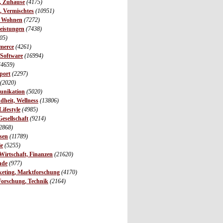
r, Zuhause
(4175)
s, Vermischtes
(10951)
, Wohnen
(7272)
leistungen
(7438)
05)
merce
(4261)
 Software
(16994)
(4659)
port
(2297)
(2020)
unikation
(5020)
dheit, Wellness
(13806)
ifestyle
(4985)
Gesellschaft
(9214)
2868)
sen
(11789)
ie
(5255)
irtschaft, Finanzen
(21620)
nde
(977)
eting, Marktforschung
(4170)
Forschung, Technik
(2164)