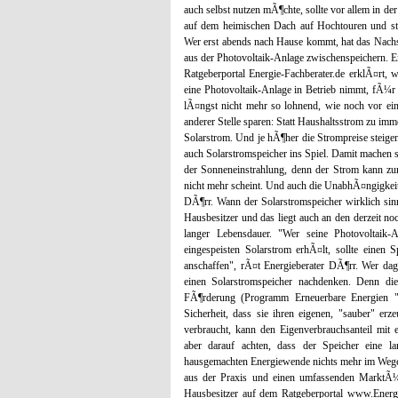
auch selbst nutzen mÃ¶chte, sollte vor allem in d
auf dem heimischen Dach auf Hochtouren und s
Wer erst abends nach Hause kommt, hat das Nachse
aus der Photovoltaik-Anlage zwischenspeichern. E
Ratgeberportal Energie-Fachberater.de erklÃ¤rt, 
eine Photovoltaik-Anlage in Betrieb nimmt, fÃ¼r
lÃ¤ngst nicht mehr so lohnend, wie noch vor ei
anderer Stelle sparen: Statt Haushaltsstrom zu imm
Solarstrom. Und je hÃ¶her die Strompreise steig
auch Solarstromspeicher ins Spiel. Damit machen
der Sonneneinstrahlung, denn der Strom kann z
nicht mehr scheint. Und auch die UnabhÃ¤ngigkeit 
DÃ¶rr. Wann der Solarstromspeicher wirklich sin
Hausbesitzer und das liegt auch an den derzeit 
langer Lebensdauer. "Wer seine Photovoltai
eingespeisten Solarstrom erhÃ¤lt, sollte einen
anschaffen", rÃ¤t Energieberater DÃ¶rr. Wer dage
einen Solarstromspeicher nachdenken. Denn die
FÃ¶rderung (Programm Erneuerbare Energien 
Sicherheit, dass sie ihren eigenen, "sauber" er
verbraucht, kann den Eigenverbrauchsanteil mit e
aber darauf achten, dass der Speicher eine l
hausgemachten Energiewende nichts mehr im Wege.
aus der Praxis und einen umfassenden MarktÃ¼
Hausbesitzer auf dem Ratgeberportal www.Energi