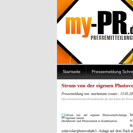
Startseite
Pressemeldung Schre
Strom von der eigenen Photovo
Pressemeldung von: marketeam creativ - 13.05.2
Den verantwortlichen Pressekontakt, für den Inhalt der Press
Wa
sc
Dachfenster und Photovoltaik in Kombination
Ha
solar/solar/photovoltaik/) -Anlage auf dem Dach 