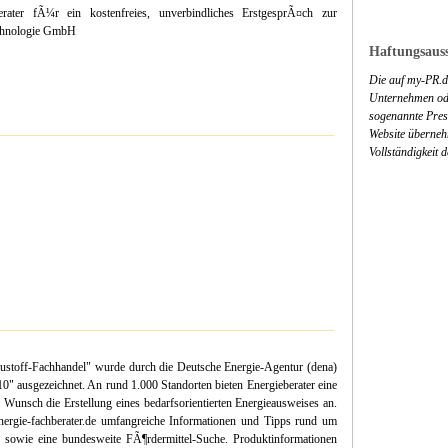
erater fÃ¼r ein kostenfreies, unverbindliches ErstgesprÃ¤ch zur
echnologie GmbH
Haftungsauss
Die auf my-PR.de
Unternehmen ode
sogenannte Press
Website überneh
Vollständigkeit 
Baustoff-Fachhandel" wurde durch die Deutsche Energie-Agentur (dena)
0" ausgezeichnet. An rund 1.000 Standorten bieten Energieberater eine
 Wunsch die Erstellung eines bedarfsorientierten Energieausweises an.
rgie-fachberater.de umfangreiche Informationen und Tipps rund um
 sowie eine bundesweite FÃ¶rdermittel-Suche. Produktinformationen