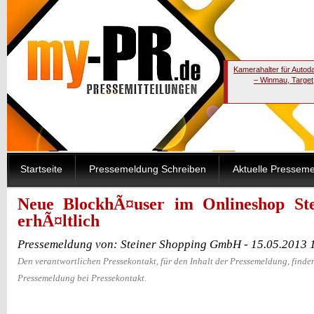
Kamerahalter für Autod
– Winmau, Target
Startseite
Pressemeldung Schreiben
Aktuelle Pressem
Neue BlockhÃ¤user im Onlineshop Ste
erhÃ¤ltlich
Pressemeldung von: Steiner Shopping GmbH - 15.05.2013 
Den verantwortlichen Pressekontakt, für den Inhalt der Pressemeldung, finden
Pressemeldung bei Pressekontakt.