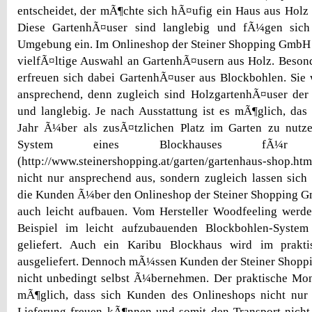
entscheidet, der mÃ¶chte sich hÃ¤ufig ein Haus aus Holz i
Diese GartenhÃ¤user sind langlebig und fÃ¼gen sic
Umgebung ein. Im Onlineshop der Steiner Shopping GmbH 
vielfÃ¤ltige Auswahl an GartenhÃ¤usern aus Holz. Besond
erfreuen sich dabei GartenhÃ¤user aus Blockbohlen. Sie 
ansprechend, denn zugleich sind HolzgartenhÃ¤user der 
und langlebig. Je nach Ausstattung ist es mÃ¶glich, da
Jahr Ã¼ber als zusÃ¤tzlichen Platz im Garten zu nutz
System eines Blockhauses fÃ¼r
(http://www.steinershopping.at/garten/gartenhaus-shop.h
nicht nur ansprechend aus, sondern zugleich lassen sich
die Kunden Ã¼ber den Onlineshop der Steiner Shopping 
auch leicht aufbauen. Vom Hersteller Woodfeeling wer
Beispiel im leicht aufzubauenden Blockbohlen-System
geliefert. Auch ein Karibu Blockhaus wird im prakti
ausgeliefert. Dennoch mÃ¼ssen Kunden der Steiner Shop
nicht unbedingt selbst Ã¼bernehmen. Der praktische Mon
mÃ¶glich, dass sich Kunden des Onlineshops nicht nur
Lieferung freuen kÃ¶nnen und somit den Transport nich