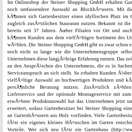
Im Onlineshop der Steiner Shopping GmbH erhalten Garte
noch umfassendere Auswahl an BlockhÃ¤usern. Mit di
kÃ¶nnen sich Gartenbesitzer einen idyllischen Platz im 
zugleich zusÃ¤tzlichen Stauraum nutzen. Bekannt ist die
bereits seit 37 Jahren. Ãœber Filialen vor Ort und au
kÃ¶nnen Kunden aus dem vielfÃ¤ltigen Sortiment des U
wÃ¤hlen. Die Steiner Shopping GmbH gibt es zwar schon ei
noch nicht so lange wie die Unternehmensgruppe selb
Unternehmen diese langjÃ¤hrige Erfahrung nutzen. Das zei
an den AnsprÃ¼chen des Unternehmens, die es in Sache
Serviceanspruch an sich stellt. So erhalten Kunden Ã¼be
vielfÃ¤ltige Auswahl an hochwertigen Produkten und kÃ
persÃ¶nliche Beratung nutzen. ZusÃ¤tzlich zÃ¤hlen
Lieferservice und der optionale Montageservice mit zum
erwÃ¤hnte Produktauswahl hat das Unternehmen jetzt 
erweitert, sodass Gartenbesitzer bei Steiner Shopping e
an GartenhÃ¤usern aus Holz vorfinden. Viele Gartenbesitz
fÃ¼r ein eigenes kleines HÃ¤uschen im Garten entsch
Vorteile. Wer sich neu fÃ¼r ein Gartenhaus (http://www