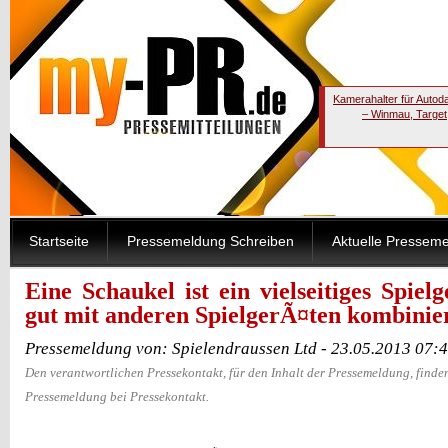
Kamerahalter für Autod
– Winmau, Target
Startseite
Pressemeldung Schreiben
Aktuelle Pressem
Eine Schaukel ist ein vielseitiges Spiel
gut mit anderen SpielgerÃ¤ten kombinier
Pressemeldung von: Spielendraussen Ltd - 23.05.2013 07:
Den verantwortlichen Pressekontakt, für den Inhalt der Pressemeldung, finden
Pressemeldung bei Pressekontakt.