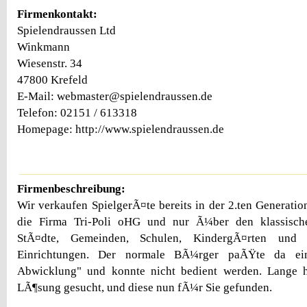
Firmenkontakt:
Spielendraussen Ltd
Winkmann
Wiesenstr. 34
47800 Krefeld
E-Mail: webmaster@spielendraussen.de
Telefon: 02151 / 613318
Homepage: http://www.spielendraussen.de
Firmenbeschreibung:
Wir verkaufen SpielgerÃ¤te bereits in der 2.ten Generati
die Firma Tri-Poli oHG und nur Ã¼ber den klassisc
StÃ¤dte, Gemeinden, Schulen, KindergÃ¤rten und a
Einrichtungen. Der normale BÃ¼rger paÃŸte da ein
Abwicklung" und konnte nicht bedient werden. Lange 
LÃ¶sung gesucht, und diese nun fÃ¼r Sie gefunden.