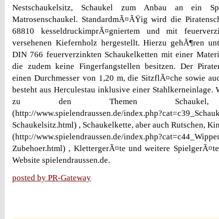
Nestschaukelsitz, Schaukel zum Anbau an ein Sp
Matrosenschaukel. StandardmÃ¤ÃŸig wird die Piratens
68810 kesseldruckimprÃ¤gniertem und mit feuerverz
versehenen Kiefernholz hergestellt. Hierzu gehÃ¶ren un
DIN 766 feuerverzinkten Schaukelketten mit einer Mater
die zudem keine Fingerfangstellen besitzen. Der Pirate
einen Durchmesser von 1,20 m, die SitzflÃ¤che sowie au
besteht aus Herculestau inklusive einer Stahlkerneinlage.
zu den Themen Schaukel, Sch
(http://www.spielendraussen.de/index.php?cat=c39_Schauk
Schaukelsitz.html) , Schaukelkette, aber auch Rutschen, Ki
(http://www.spielendraussen.de/index.php?cat=c44_Wippe
Zubehoer.html) , KlettergerÃ¤te und weitere SpielgerÃ¤t
Website spielendraussen.de.
posted by PR-Gateway