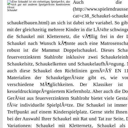
Auch die 
(http://www.spielendrauss
Schaukel
cat=c38_Schaukel-schauke
schaukelbauen.html) an sich ist dabei sehr variabel. So gib
mit der gleichzeitig mehrere Kinder in die LÃ¼fte schwing
die Schaukel mit Kletternetz, die vÃ¶llig frei in der 
Schaukel nach Wunsch kÃ¶nnte auch eine Matrosenscha
robust ist die Mammut Doppelschaukel. Dieses Scha
feuerverzinktem Stahlrohr inklusive zwei Schaukelein
Schaukelsitz, Schaukelketten und SchaukelaufhÃ¤ngung. 
auch diese Schaukel den Richtlinien gemÃ¤ÃŸ EN 11
Materialien der SchaukelgerÃ¼ste gibt es, wie vor
verschiedene MÃ¶glichkeiten. Der Klassiker ist
kesseldruckimprÃ¤gniertem Kiefernholz. Aber auch die D
GerÃ¼st aus feuerverzinktem Stahlrohr bietet viele Gest
fÃ¼r individuelle SpielplÃ¤tze. Die Schaukel ist immer
Treffpunkt auf einem Kinderspielplatz. Gerne steht Ihnen
bei der Auswahl Ihrer Schaukel mit Rat und Tat zur Seite, 
Variationen: Schaukel mit Kletternetz, Schaukel als