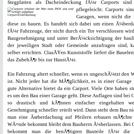
Stegplatten als Dacheindeckung fÃ¼r Carports sind
pflegeleicht.
Carports sin
CarportÃ¼berdachung
Garagen, wenn nicht die 
diese zu bauen. Es handelt sich dabei um einen Ã¼berda
fÃ¼r Fahrzeuge, der nicht durch ein Tor verschlossen wir
Baugenehmigung und unter BerÃ¼cksichtigung der bauli
der jeweiligen Stadt oder Gemeinde anzufragen sind, 
selber errichten. ClaaÃŸen Kunststoffe liefert die Bauele
das ZubehÃ¶r bis zur HaustÃ¼r.
Ein Fahrzeug altert schneller, wenn es ungeschÃ¼tzt den W
ist. Nicht jeder hat die MÃ¶glichkeit, es in einer Garage 
gute Alternative bietet da ein Carport. Viele Orte haben 
es um den Bau einer Garage geht. Diese Auflagen sind bei 
so drastisch und kÃ¶nnen einfacher eingehalten we
Genehmigung schneller erteilt wird. Dann steht dem Bau n
man eine Ãœberdachung auf Pfeilern erbauen mÃ¶chte 
WÃ¤nde bekommt bleibt dem Bauherrn Ã¼berlassen. Bei 
bekommt man die benÃ¶tigten Bauteile fÃ¼r die 