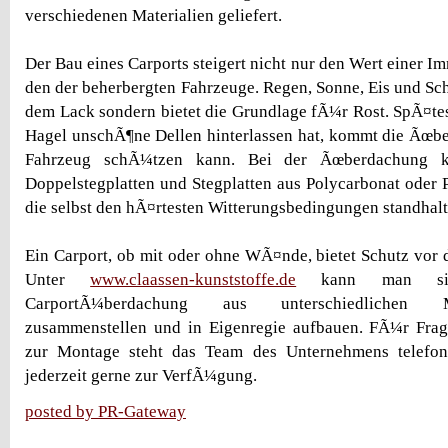
verschiedenen Materialien geliefert.
Der Bau eines Carports steigert nicht nur den Wert einer I
den der beherbergten Fahrzeuge. Regen, Sonne, Eis und Sch
dem Lack sondern bietet die Grundlage fÃ¼r Rost. SpÃ¤t
Hagel unschÃ¶ne Dellen hinterlassen hat, kommt die Ãœb
Fahrzeug schÃ¼tzen kann. Bei der Ãœberdachung 
Doppelstegplatten und Stegplatten aus Polycarbonat oder P
die selbst den hÃ¤rtesten Witterungsbedingungen standhalt
Ein Carport, ob mit oder ohne WÃ¤nde, bietet Schutz vor 
Unter
www.claassen-kunststoffe.de
kann man sic
CarportÃ¼berdachung aus unterschiedlichen Mat
zusammenstellen und in Eigenregie aufbauen. FÃ¼r Fra
zur Montage steht das Team des Unternehmens telefon
jederzeit gerne zur VerfÃ¼gung.
posted by PR-Gateway