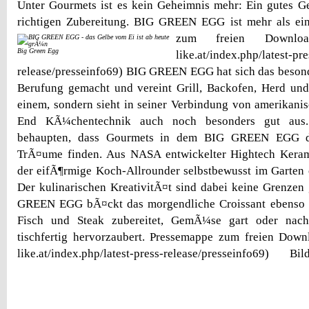
Unter Gourmets ist es kein Geheimnis mehr: Ein gutes Ge
richtigen Zubereitung. BIG GREEN EGG ist mehr als ein
zum freien Download 
Big Green Egg
like.at/index.php/latest-pre
release/presseinfo69) BIG GREEN EGG hat sich das beson
Berufung gemacht und vereint Grill, Backofen, Herd und
einem, sondern sieht in seiner Verbindung von amerikani
End KÃ¼chentechnik auch noch besonders gut aus
behaupten, dass Gourmets in dem BIG GREEN EGG di
TrÃ¤ume finden. Aus NASA entwickelter Hightech Kerami
der eifÃ¶rmige Koch-Allrounder selbstbewusst im Garten
Der kulinarischen KreativitÃ¤t sind dabei keine Grenzen
GREEN EGG bÃ¤ckt das morgendliche Croissant ebenso a
Fisch und Steak zubereitet, GemÃ¼se gart oder nac
tischfertig hervorzaubert. Pressemappe zum freien Downl
like.at/index.php/latest-press-release/presseinfo69) B