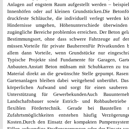
Anlagen auf engstem Raum aufgestellt werden – beispiel
Innenhöfen oder auf kleinen Grundstücken.Die Betonfö
druckfeste Schläuche, die individuell verlegt werden k
Hindernisse umgehen, Höhenunterschiede überwinden
zugängliche Bereiche problemlos erreichen. Der Beton gela
Bestimmungsort, ohne dass schwere Fahrzeuge auf der
müssen.Vorteile für private BauherrenFür Privatkunden 
allem dann Vorteile, wenn Grundstücke nur eingeschrä
Typische Projekte sind Fundamente für Garagen, Gart
Anbauten.Anstatt Beton mühsam mit Schubkarren zu tran
Material direkt an die gewünschte Stelle gepumpt. Rasenf
Gartenanlagen bleiben dabei weitgehend unberührt. Das 
körperlichen Aufwand und sorgt für einen sauberen B
Unterstützung für GewerbekundenAuch Bauunterne
Landschaftsbauer sowie Estrich- und Rohbaubetriebe 
flexiblen Fördertechnik. Gerade bei Baustellen m
Zufahrtsmöglichkeiten entstehen häufig Verzögerun
Kosten.Durch den Einsatz der kompakten Pumpensysteme
Fällen aufwendige Straßensperrungen oder der Einsatz vo