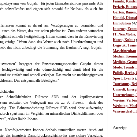
Familie, Kinde
plettsysteme von Gutjahr - für jeden Einsatzbereich das passende. Alle
Freizeit, Bunte
h schwellenfrei und eignen sich sowohl für Neubau- als auch für
Garten, Bauen
Handel, Dienst
Immobilien
(42
Terrassen kommt es darauf an, Verzögerungen zu vermeiden und
Internet, Ecom
einen das Wetter, das nur selten planbar ist. Zum anderen wünschen
IT, NewMedia,
lichst schnelle Fertigstellung. Hinzu kommt, dass in der Renovierung
Kunst, Kultur
ng erfolgt. "Wenn dann das Wetter auch noch Unterbrechungen und
Logistik, Trans
ebt das nicht unbedingt die Stimmung des Bauherrn", sagt Gutjahr-
Maschinenbau
Medien, Komm
Medizin, Gesun
usystemen" begegnet der Entwässerungsspezialist Gutjahr diesen
Mode, Trends, L
 leichtgewichtig und sehr dünnschichtig und damit ideal für die
Politik, Recht, 
ind sie einfach und schnell verlegbar. Das macht sie unabhängiger von
Sport, Events
(
hlossen. Das entspannt alle Beteiligten."
Tourismus, Rei
Umwelt, Energ
dichtbahn
Unternehmen, W
er Schnelldichtbahn DiProtec SDB und der kapillarpassiven
Vereine, Verbä
tem reduziert die Verlegezeit um bis zu 80 Prozent - dank des
Werbung, Mark
Belag. "Die Bahnenabdichtung DiProtec SDB wird ohne aufwendige
Wissenschaft, 
adurch spart man im Vergleich zu mineralischen Dichtschlämmen oder
eit", erklärt Ralph Johann.
Anzeige
t. Nachfolgearbeiten können deshalb unmittelbar starten. Auch auf
tet das integrierte Dampfdruckausgleichsvlies eine sichere Verlegung.