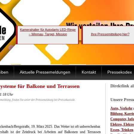
Kamerahalter für Autodarts LED-Ringe
– Winmau, Target, Mission
Ihre Pressemitteilung hier?
iben
Aktuelle Pressemeldungen
Kontakt
Pressekodex
tsysteme für Balkone und Terrassen
Direktlink a
11:18 Uhr
Unsere Pres
emeldung, finden Sie unter der Pressemeldung bei Pressekontakt.
Auto, Verkehr
Bildung, Karri
Computer, Inf
Elektro, Elektr
ckenbach/Bergstraße, 19. März 2025. Das Wetter ist oft unberechenbar.
Essen, Trinken
shalb ist der Zeitdruck bei Arbeiten auf Balkonen und Terrassen