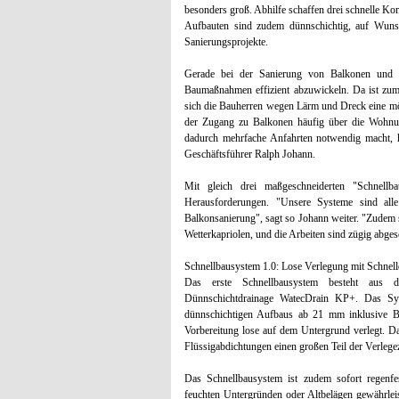
besonders groß. Abhilfe schaffen drei schnelle Kom
Aufbauten sind zudem dünnschichtig, auf Wunsc
Sanierungsprojekte.
Gerade bei der Sanierung von Balkonen und 
Baumaßnahmen effizient abzuwickeln. Da ist zum 
sich die Bauherren wegen Lärm und Dreck eine mög
der Zugang zu Balkonen häufig über die Wohnu
dadurch mehrfache Anfahrten notwendig macht, h
Geschäftsführer Ralph Johann.
Mit gleich drei maßgeschneiderten "Schnellba
Herausforderungen. "Unsere Systeme sind alle
Balkonsanierung", sagt so Johann weiter. "Zudem s
Wetterkapriolen, und die Arbeiten sind zügig abgesc
Schnellbausystem 1.0: Lose Verlegung mit Schnell
Das erste Schnellbausystem besteht aus d
Dünnschichtdrainage WatecDrain KP+. Das Sys
dünnschichtigen Aufbaus ab 21 mm inklusive 
Vorbereitung lose auf dem Untergrund verlegt. D
Flüssigabdichtungen einen großen Teil der Verlegez
Das Schnellbausystem ist zudem sofort regenfes
feuchten Untergründen oder Altbelägen gewährleis