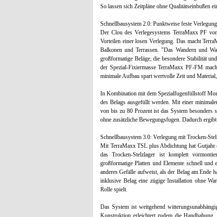
So lassen sich Zeitpläne ohne Qualitätseinbußen ei
Schnellbausystem 2.0: Punktweise feste Verlegung
Der Clou des Verlegesystems TerraMaxx PF von Gu
Vorteilen einer losen Verlegung. Das macht Terr
Balkonen und Terrassen. "Das Wandern und Wacke
großformatige Beläge, die besondere Stabilität un
der Spezial-Fixiermasse TerraMaxx PF-FM macht 
minimale Aufbau spart wertvolle Zeit und Material
In Kombination mit dem Spezialfugenfüllstoff Mo
des Belags ausgefüllt werden. Mit einer minimal
von bis zu 80 Prozent ist das System besonders s
ohne zusätzliche Bewegungsfugen. Dadurch ergibt 
Schnellbausystem 3.0: Verlegung mit Trocken-Stel
Mit TerraMaxx TSL plus Abdichtung hat Gutjahr e
das Trocken-Stelzlager ist komplett vormontie
großformatige Platten und Elemente schnell und 
anderes Gefälle aufweist, als der Belag am Ende h
inklusive Belag eine zügige Installation ohne Wart
Rolle spielt.
Das System ist weitgehend witterungsunabhängig
Konstruktion erleichtert zudem die Handhabung. 