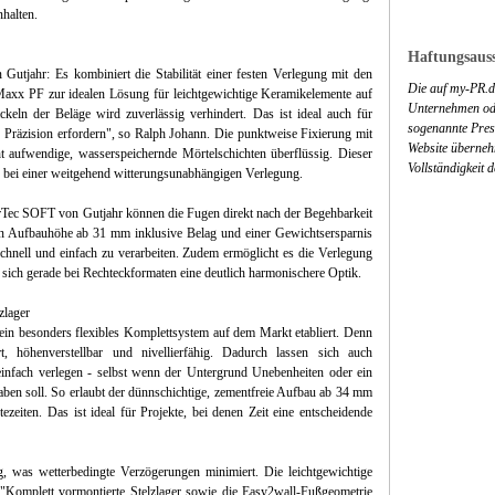
nhalten.
Haftungsauss
tjahr: Es kombiniert die Stabilität einer festen Verlegung mit den
Die auf my-PR.de
aMaxx PF zur idealen Lösung für leichtgewichtige Keramikelemente auf
Unternehmen ode
ln der Beläge wird zuverlässig verhindert. Das ist ideal auch für
sogenannte Press
d Präzision erfordern", so Ralph Johann. Die punktweise Fixierung mit
Website überneh
aufwendige, wasserspeichernde Mörtelschichten überflüssig. Dieser
Vollständigkeit 
, bei einer weitgehend witterungsunabhängigen Verlegung.
rTec SOFT von Gutjahr können die Fugen direkt nach der Begehbarkeit
en Aufbauhöhe ab 31 mm inklusive Belag und einer Gewichtsersparnis
chnell und einfach zu verarbeiten. Zudem ermöglicht es die Verlegung
sich gerade bei Rechteckformaten eine deutlich harmonischere Optik.
zlager
in besonders flexibles Komplettsystem auf dem Markt etabliert. Denn
rt, höhenverstellbar und nivellierfähig. Dadurch lassen sich auch
einfach verlegen - selbst wenn der Untergrund Unebenheiten oder ein
aben soll. So erlaubt der dünnschichtige, zementfreie Aufbau ab 34 mm
ezeiten. Das ist ideal für Projekte, bei denen Zeit eine entscheidende
, was wetterbedingte Verzögerungen minimiert. Die leichtgewichtige
"Komplett vormontierte Stelzlager sowie die Easy2wall-Fußgeometrie