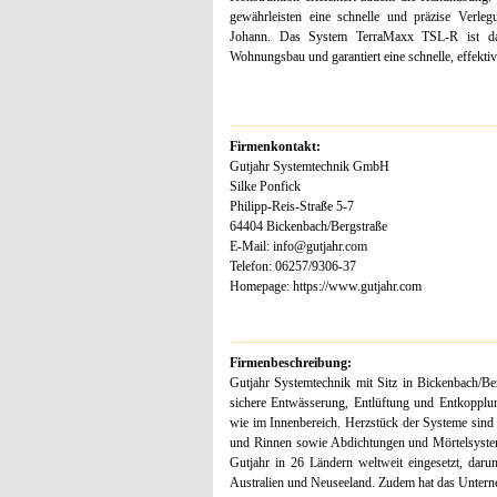
gewährleisten eine schnelle und präzise Verleg
Johann. Das System TerraMaxx TSL-R ist da
Wohnungsbau und garantiert eine schnelle, effektiv
Firmenkontakt:
Gutjahr Systemtechnik GmbH
Silke Ponfick
Philipp-Reis-Straße 5-7
64404 Bickenbach/Bergstraße
E-Mail: info@gutjahr.com
Telefon: 06257/9306-37
Homepage: https://www.gutjahr.com
Firmenbeschreibung:
Gutjahr Systemtechnik mit Sitz in Bickenbach/Be
sichere Entwässerung, Entlüftung und Entkopplu
wie im Innenbereich. Herzstück der Systeme sind
und Rinnen sowie Abdichtungen und Mörtelsysteme
Gutjahr in 26 Ländern weltweit eingesetzt, dar
Australien und Neuseeland. Zudem hat das Unterne