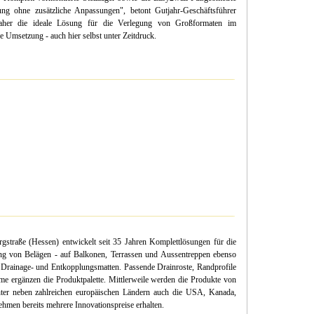
ung ohne zusätzliche Anpassungen", betont Gutjahr-Geschäftsführer
her die ideale Lösung für die Verlegung von Großformaten im
e Umsetzung - auch hier selbst unter Zeitdruck.
rgstraße (Hessen) entwickelt seit 35 Jahren Komplettlösungen für die
ng von Belägen - auf Balkonen, Terrassen und Aussentreppen ebenso
 Drainage- und Entkopplungsmatten. Passende Drainroste, Randprofile
 ergänzen die Produktpalette. Mittlerweile werden die Produkte von
unter neben zahlreichen europäischen Ländern auch die USA, Kanada,
hmen bereits mehrere Innovationspreise erhalten.