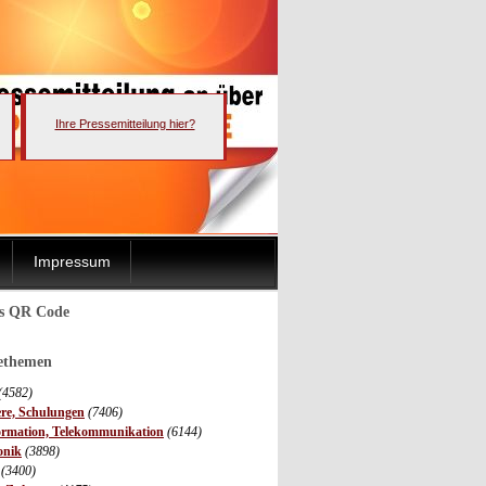
Ihre Pressemitteilung hier?
Impressum
ls QR Code
sethemen
(4582)
ere, Schulungen
(7406)
ormation, Telekommunikation
(6144)
onik
(3898)
(3400)