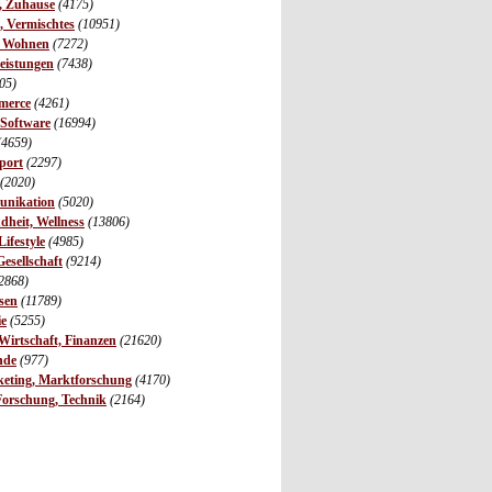
r, Zuhause
(4175)
s, Vermischtes
(10951)
, Wohnen
(7272)
leistungen
(7438)
05)
merce
(4261)
 Software
(16994)
(4659)
port
(2297)
(2020)
unikation
(5020)
dheit, Wellness
(13806)
ifestyle
(4985)
Gesellschaft
(9214)
2868)
sen
(11789)
ie
(5255)
irtschaft, Finanzen
(21620)
nde
(977)
eting, Marktforschung
(4170)
Forschung, Technik
(2164)