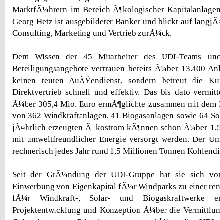
MarktfÃ¼hrern im Bereich Ã¶kologischer Kapitalanlage
Georg Hetz ist ausgebildeter Banker und blickt auf langjÃ
Consulting, Marketing und Vertrieb zurÃ¼ck.
Dem Wissen der 45 Mitarbeiter des UDI-Teams und
Beteiligungsangebote vertrauen bereits Ã¼ber 13.400 An
keinen teuren AuÃŸendienst, sondern betreut die K
Direktvertrieb schnell und effektiv. Das bis dato vermitt
Ã¼ber 305,4 Mio. Euro ermÃ¶glichte zusammen mit dem 
von 362 Windkraftanlagen, 41 Biogasanlagen sowie 64 So
jÃ¤hrlich erzeugten Ã–kostrom kÃ¶nnen schon Ã¼ber 1,
mit umweltfreundlicher Energie versorgt werden. Der U
rechnerisch jedes Jahr rund 1,5 Millionen Tonnen Kohlendi
Seit der GrÃ¼ndung der UDI-Gruppe hat sie sich vo
Einwerbung von Eigenkapital fÃ¼r Windparks zu einer re
fÃ¼r Windkraft-, Solar- und Biogaskraftwerke e
Projektentwicklung und Konzeption Ã¼ber die Vermittlu