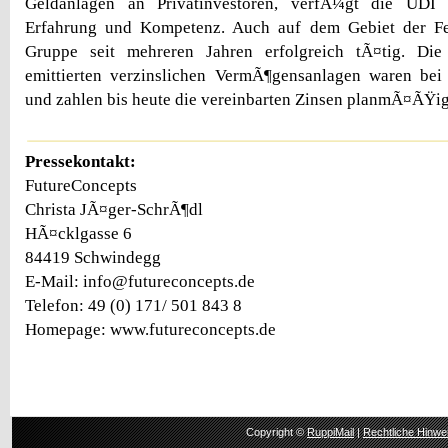
Geldanlagen an Privatinvestoren, verfÃ¼gt die UDI
Erfahrung und Kompetenz. Auch auf dem Gebiet der Fes
Gruppe seit mehreren Jahren erfolgreich tÃ¤tig. Di
emittierten verzinslichen VermÃ¶gensanlagen waren be
und zahlen bis heute die vereinbarten Zinsen planmÃ¤ÃŸig
Pressekontakt:
FutureConcepts
Christa JÃ¤ger-SchrÃ¶dl
HÃ¤cklgasse 6
84419 Schwindegg
E-Mail: info@futureconcepts.de
Telefon: 49 (0) 171/ 501 843 8
Homepage: www.futureconcepts.de
Copyright ©
RuppiMail
|
Rechtliche Hinwe