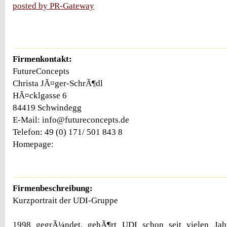
posted by PR-Gateway
Firmenkontakt:
FutureConcepts
Christa JÃ¤ger-SchrÃ¶dl
HÃ¤cklgasse 6
84419 Schwindegg
E-Mail: info@futureconcepts.de
Telefon: 49 (0) 171/ 501 843 8
Homepage:
Firmenbeschreibung:
Kurzportrait der UDI-Gruppe
1998 gegrÃ¼ndet, gehÃ¶rt UDI schon seit vielen Jah