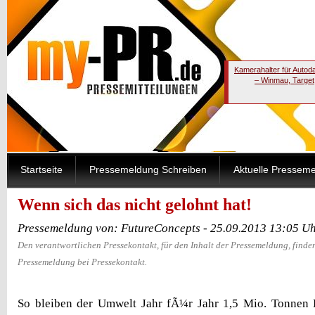
Kamerahalter für Autod
– Winmau, Target
Startseite
Pressemeldung Schreiben
Aktuelle Pressem
Wenn sich das nicht gelohnt hat!
Pressemeldung von: FutureConcepts - 25.09.2013 13:05 U
Den verantwortlichen Pressekontakt, für den Inhalt der Pressemeldung, finden
Pressemeldung bei Pressekontakt.
So bleiben der Umwelt Jahr fÃ¼r Jahr 1,5 Mio. Tonnen K