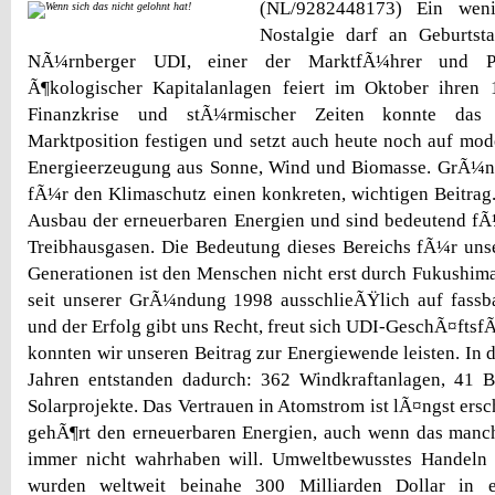
(NL/9282448173) Ein weni
Nostalgie darf an Geburtst
NÃ¼rnberger UDI, einer der MarktfÃ¼hrer und Pi
Ã¶kologischer Kapitalanlagen feiert im Oktober ihren 1
Finanzkrise und stÃ¼rmischer Zeiten konnte das
Marktposition festigen und setzt auch heute noch auf mod
Energieerzeugung aus Sonne, Wind und Biomasse. GrÃ¼ne
fÃ¼r den Klimaschutz einen konkreten, wichtigen Beitrag
Ausbau der erneuerbaren Energien und sind bedeutend fÃ
Treibhausgasen. Die Bedeutung dieses Bereichs fÃ¼r uns
Generationen ist den Menschen nicht erst durch Fukushim
seit unserer GrÃ¼ndung 1998 ausschlieÃŸlich auf fassba
und der Erfolg gibt uns Recht, freut sich UDI-GeschÃ¤ftsf
konnten wir unseren Beitrag zur Energiewende leisten. In 
Jahren entstanden dadurch: 362 Windkraftanlagen, 41 
Solarprojekte. Das Vertrauen in Atomstrom ist lÃ¤ngst ers
gehÃ¶rt den erneuerbaren Energien, auch wenn das manc
immer nicht wahrhaben will. Umweltbewusstes Handeln 
wurden weltweit beinahe 300 Milliarden Dollar in e