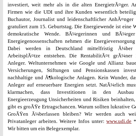
investiert, weit mehr als in die alten EnergietrÃ¤ger. 
Firmen wie die UDI und ihre Kunden wesentlich beteiligt
Buchautor, Journalist und leidenschaftlicher AnhÃ¤nger
gratuliert zum 15. Geburtstag. Die Energiewende ist eine 
demokratische Wende. BÃ¼rgerinnen und BÃ¼rg
Energiegenossenschaften nehmen die Energieversorgung
Dabei werden in Deutschland mittelfristig Ã¼ber
ArbeitsplÃ¤tze entstehen. Die RentabilitÃ¤t grÃ¼ner 
Anleger. Weltunternehmen wie Google und Allianz bau
Versicherungen, Stiftungen und Pensionskassen inves
nachhaltige und Ã¶kologische Anlagen. Kein Wunder, da
Anleger auf erneuerbare Energien setzt. NatÃ¼rlich mus
klarmachen, dass Investitionen in den Ausbau
Energieerzeugung Unsicherheiten und Risiken beinhalten, 
gibt es groÃŸe Ertragschancen. Warum sollten lukrative 
GroÃŸen Ã¼berlassen bleiben? Wir werden auch weit
Privatanleger arbeiten. Weitere Infos unter:
www.udi.de
*
Wir bitten um ein Belegexemplar.