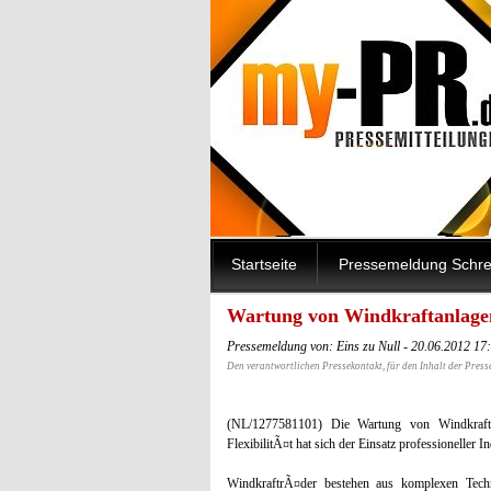
Startseite
Pressemeldung Schre
Wartung von Windkraftanlage
Pressemeldung von: Eins zu Null - 20.06.2012 17
Den verantwortlichen Pressekontakt, für den Inhalt der Press
(NL/1277581101) Die Wartung von Windkraftan
FlexibilitÃ¤t hat sich der Einsatz professioneller I
WindkraftrÃ¤der bestehen aus komplexen Tec