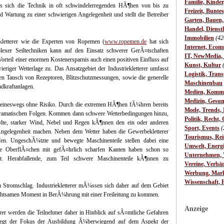
Familie, Kinde
ass sich die Technik in oft schwindelerregenden HÃ¶hen von bis zu
Freizeit, Bunte
d Wartung zu einer schwierigen Angelegenheit und stellt die Betreiber
Garten, Bauen
Handel, Dienst
Immobilien
(42
iekletterer wie die Experten von Ropemen (
www.ropemen.de
hat sich
Internet, Ecom
xer Seiltechniken kann auf den Einsatz schwerer GerÃ¤tschaften
IT, NewMedia,
orteil einer enormen Kostenersparnis auch einen positiven Einfluss auf
Kunst, Kultur
eriger Wetterlage zu. Das Ansatzgebiet der Industriekletterer umfasst
Logistik, Trans
den Tausch von Rezeptoren, Blitzschutzmessungen, sowie die generelle
Maschinenbau
dkraftanlagen.
Medien, Komm
Medizin, Gesun
ch keineswegs ohne Risiko. Durch die extremen HÃ¶hen fÃ¼hren bereits
Mode, Trends, L
 dramatischen Folgen. Kommen dann schwere Wetterbedingungen hinzu,
Politik, Recht, 
¤lte, starker Wind, Nebel und Regen kÃ¶nnen den ein oder anderen
Sport, Events
(
Angelegenheit machen. Neben dem Wetter haben die Gewerbekletterer
Tourismus, Rei
n. UngeschÃ¼tzte und bewegte Maschinenteile stellen dabei eine
Umwelt, Energ
ne OberflÃ¤chen mit gefÃ¤hrlich scharfen Kanten haben schon so
Unternehmen, W
et. Herabfallende, zum Teil schwere Maschinenteile kÃ¶nnen zu
Vereine, Verbä
Werbung, Mark
Wissenschaft, 
 Stromschlag. Industriekletterer mÃ¼ssen sich daher auf dem Gebiet
nachtsamen Moment in BerÃ¼hrung mit einer Freileitung zu kommen.
Anzeige
terer werden die Teilnehmer daher in Hinblick auf sÃ¤mtliche Gefahren
 liegt der Fokus der Ausbildung Ã¼berwiegend auf dem Aspekt der