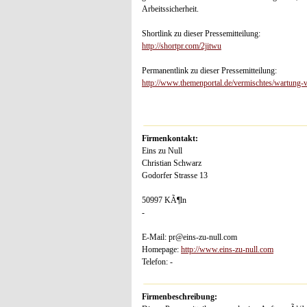
Arbeitssicherheit.
Shortlink zu dieser Pressemitteilung:
http://shortpr.com/2jitwu
Permanentlink zu dieser Pressemitteilung:
http://www.themenportal.de/vermischtes/wartung-
Firmenkontakt:
Eins zu Null
Christian Schwarz
Godorfer Strasse 13
50997 KÃ¶ln
-
E-Mail: pr@eins-zu-null.com
Homepage:
http://www.eins-zu-null.com
Telefon: -
Firmenbeschreibung: