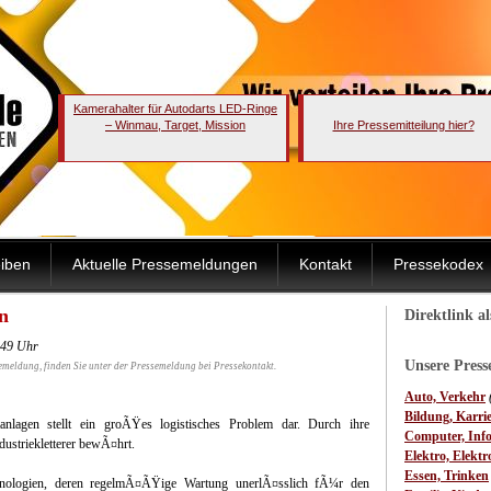
Kamerahalter für Autodarts LED-Ringe
– Winmau, Target, Mission
Ihre Pressemitteilung hier?
iben
Aktuelle Pressemeldungen
Kontakt
Pressekodex
n
Direktlink a
:49 Uhr
Unsere Pres
emeldung, finden Sie unter der Pressemeldung bei Pressekontakt.
Auto, Verkehr
Bildung, Karri
lagen stellt ein groÃŸes logistisches Problem dar. Durch ihre
Computer, Inf
ndustriekletterer bewÃ¤hrt.
Elektro, Elektr
Essen, Trinken
hnologien, deren regelmÃ¤ÃŸige Wartung unerlÃ¤sslich fÃ¼r den