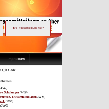
Ihre Pressemitteilung hier?
Impressum
ls QR Code
sethemen
(4582)
ere, Schulungen
(7406)
ormation, Telekommunikation
(6144)
onik
(3898)
(3400)