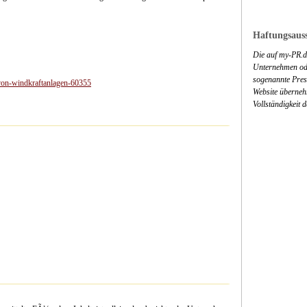
Haftungsauss
Die auf my-PR.de
Unternehmen ode
sogenannte Press
von-windkraftanlagen-60355
Website überneh
Vollständigkeit 