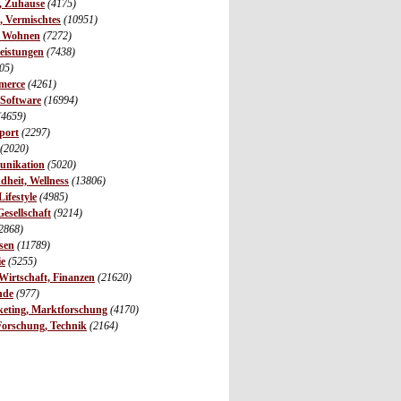
r, Zuhause
(4175)
s, Vermischtes
(10951)
, Wohnen
(7272)
leistungen
(7438)
05)
merce
(4261)
 Software
(16994)
(4659)
port
(2297)
(2020)
unikation
(5020)
dheit, Wellness
(13806)
ifestyle
(4985)
Gesellschaft
(9214)
2868)
sen
(11789)
ie
(5255)
irtschaft, Finanzen
(21620)
nde
(977)
eting, Marktforschung
(4170)
Forschung, Technik
(2164)