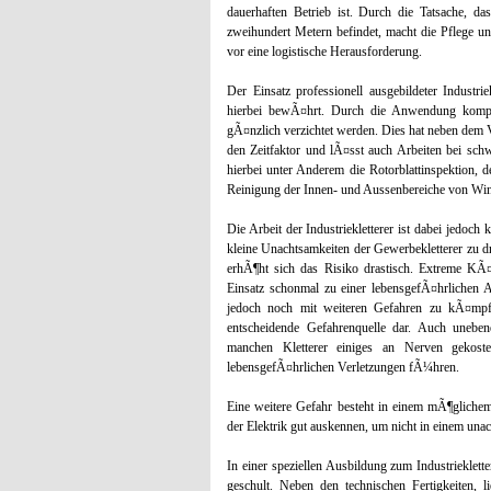
dauerhaften Betrieb ist. Durch die Tatsache, d
zweihundert Metern befindet, macht die Pflege un
vor eine logistische Herausforderung.
Der Einsatz professionell ausgebildeter Industr
hierbei bewÃ¤hrt. Durch die Anwendung komple
gÃ¤nzlich verzichtet werden. Dies hat neben dem V
den Zeitfaktor und lÃ¤sst auch Arbeiten bei schwi
hierbei unter Anderem die Rotorblattinspektion, 
Reinigung der Innen- und Aussenbereiche von Win
Die Arbeit der Industriekletterer ist dabei jedo
kleine Unachtsamkeiten der Gewerbekletterer zu
erhÃ¶ht sich das Risiko drastisch. Extreme KÃ
Einsatz schonmal zu einer lebensgefÃ¤hrlichen 
jedoch noch mit weiteren Gefahren zu kÃ¤mpfe
entscheidende Gefahrenquelle dar. Auch unebe
manchen Kletterer einiges an Nerven gekost
lebensgefÃ¤hrlichen Verletzungen fÃ¼hren.
Eine weitere Gefahr besteht in einem mÃ¶glichem
der Elektrik gut auskennen, um nicht in einem u
In einer speziellen Ausbildung zum Industrieklet
geschult. Neben den technischen Fertigkeiten,