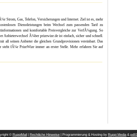
¼r Strom, Gas, Telefon, Versicherungen und Internet. Ziel ist es, mehr
ostenlosen Dienstleistungen beim Wechsel zum passenden Tarif zu
duktinformationen und komfortable Preisvergleiche zur VerfÃ¼gung. So
er Anbieterwechsel Ã¼ber prizewize.de ist einfach, sicher und schnell.
it all seinen Anbieter die gleichen Grundprovisionen vereinbart. Das
r steht fÃ¼r PrizeWize immer an erster Stelle. Mehr erfahren Sie auf
yright ©
RuppiMail
|
Rechtliche Hinweise
| Programmierung & Hosting by
Ruppi Media
&
pd81