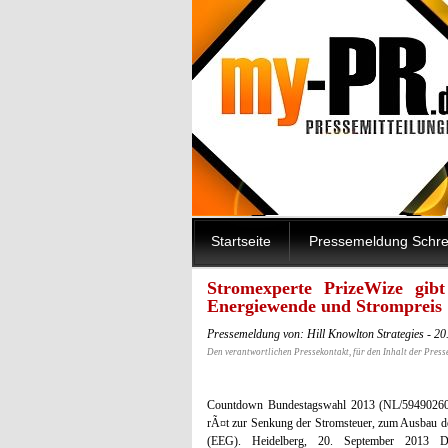
Startseite
Pressemeldung Schre
Stromexperte PrizeWize gib
Energiewende und Strompreis
Pressemeldung von: Hill Knowlton Strategies - 2
Den verantwortlichen Pressekontakt, für den Inhalt der Press
Countdown Bundestagswahl 2013 (NL/5949026050
rÃ¤t zur Senkung der Stromsteuer, zum Ausbau d
(EEG). Heidelberg, 20. September 2013 De