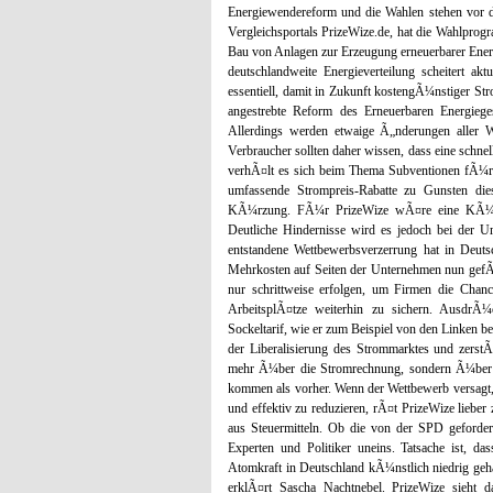
Energiewendereform und die Wahlen stehen vor
Vergleichsportals PrizeWize.de, hat die Wahlprog
Bau von Anlagen zur Erzeugung erneuerbarer Energ
deutschlandweite Energieverteilung scheitert a
essentiell, damit in Zukunft kostengÃ¼nstiger S
angestrebte Reform des Erneuerbaren Energiege
Allerdings werden etwaige Ã„nderungen aller Wa
Verbraucher sollten daher wissen, dass eine schnel
verhÃ¤lt es sich beim Thema Subventionen fÃ¼r 
umfassende Strompreis-Rabatte zu Gunsten diese
KÃ¼rzung. FÃ¼r PrizeWize wÃ¤re eine KÃ¼rzu
Deutliche Hindernisse wird es jedoch bei der 
entstandene Wettbewerbsverzerrung hat in Deutsc
Mehrkosten auf Seiten der Unternehmen nun gefÃ
nur schrittweise erfolgen, um Firmen die Chan
ArbeitsplÃ¤tze weiterhin zu sichern. Ausdr
Sockeltarif, wie er zum Beispiel von den Linken b
der Liberalisierung des Strommarktes und zerst
mehr Ã¼ber die Stromrechnung, sondern Ã¼ber S
kommen als vorher. Wenn der Wettbewerb versagt,
und effektiv zu reduzieren, rÃ¤t PrizeWize lieb
aus Steuermitteln. Ob die von der SPD geforder
Experten und Politiker uneins. Tatsache ist, d
Atomkraft in Deutschland kÃ¼nstlich niedrig g
erklÃ¤rt Sascha Nachtnebel. PrizeWize sieht d