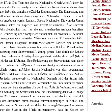
Familie, Kinde
 der TÃ¼r. Das Team um Sascha Nachtnebel, GeschÃ¤ftsfÃ¼hrer des
Freizeit, Bunte
ramme der Parteien analysiert und hÃ¤lt den Netzausbau, noch vor dem
Garten, Bauen
ie, fÃ¼r das dringlichste Ziel der Energiewende. Die Einspeisung und
Handel, Dienst
ktuell immer noch an dem mangelnden Netzausbau. Dieser ist jedoch
Immobilien
(42
trom angeboten werden kann, so Sascha Nachtnebel. Die von der Union
Internet, Ecom
setzes halten die Experten von PrizeWize ebenfalls fÃ¼r sinnvoll.
IT, NewMedia,
hrscheinlichkeit nach nur die neu entstehenden Anlagen betreffen.
Kunst, Kultur
le Reduzierung des Strompreises hierbei nicht zu erwarten ist. Ã„hnlich
Logistik, Trans
energieintensive Industrien: WÃ¤hrend sich die FDP weiterhin fÃ¼r
Maschinenbau
r Firmen ausspricht, fordern viele andere Parteien eine deutliche
Medien, Komm
ng dieser Rabatte ebenso fair wie sinnvoll fÃ¼r Privatkunden.
Medizin, Gesun
Umsetzung einer SubventionskÃ¼rzung geben. Eine durch die Rabatte
Mode, Trends, L
hland zahlreiche ArbeitsplÃ¤tze gesichert, welche durch plÃ¶tzliche
Politik, Recht, 
¤hrdet sein kÃ¶nnten. Eine Reduzierung der Subventionen kann daher
Sport, Events
(
ce zu geben, die hÃ¶heren Kosten rechtzeitig abzufangen und somit
Tourismus, Rei
Ã¼cklich warnen mÃ¶chte Sascha Nachtnebel vor dem sogenannten
Umwelt, Energ
efÃ¼rwortet wird: Ein Sockeltarif fÃ¼hrt uns zurÃ¼ck in eine Zeit vor
Unternehmen, W
Ã¶rt jeden Wettbewerb, so Nachtnebel. Dadurch wird der Strom nicht
Vereine, Verbä
teuern bezahlt und wird den Verbraucher am Ende teurer zu stehen
Werbung, Mark
 muss der Staat eingreifen Um den Preis fÃ¼r die Verbraucher schnell
Wissenschaft, 
er zur Senkung der Stromsteuer bzw. der Finanzierung der EGG-Umlage
ten 25 Prozent Steuersenkung ausreichend sind, darÃ¼ber sind sich
ass der Strompreis durch massive Subventionierungen in Kohle- und
Anzeige
ehalten wurde. So entstand das MÃ¤rchen vom gÃ¼nstigen Atomstrom,
aher den Staat in der Pflicht zu garantieren, dass die Kosten der