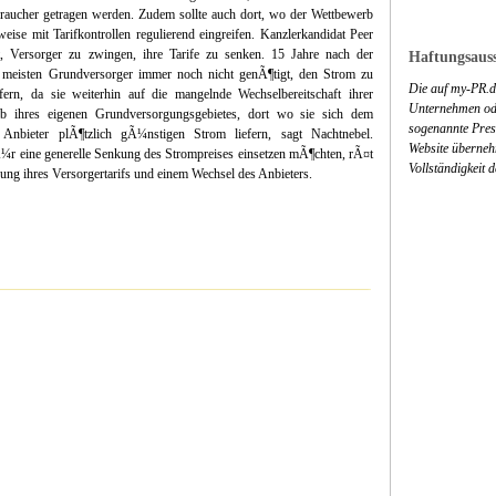
aucher getragen werden. Zudem sollte auch dort, wo der Wettbewerb
sweise mit Tarifkontrollen regulierend eingreifen. Kanzlerkandidat Peer
 Versorger zu zwingen, ihre Tarife zu senken. 15 Jahre nach der
Haftungsauss
e meisten Grundversorger immer noch nicht genÃ¶tigt, den Strom zu
Die auf my-PR.de
ern, da sie weiterhin auf die mangelnde Wechselbereitschaft ihrer
Unternehmen ode
 ihres eigenen Grundversorgungsgebietes, dort wo sie sich dem
sogenannte Press
nbieter plÃ¶tzlich gÃ¼nstigen Strom liefern, sagt Nachtnebel.
Website überneh
fÃ¼r eine generelle Senkung des Strompreises einsetzen mÃ¶chten, rÃ¤t
Vollständigkeit 
g ihres Versorgertarifs und einem Wechsel des Anbieters.