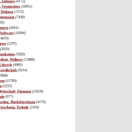
r, Zuhause
(4175)
s, Vermischtes
(10951)
, Wohnen
(7272)
leistungen
(7438)
05)
merce
(4261)
 Software
(16994)
(4659)
port
(2297)
(2020)
unikation
(5020)
dheit, Wellness
(13806)
ifestyle
(4985)
Gesellschaft
(9214)
2868)
sen
(11789)
ie
(5255)
irtschaft, Finanzen
(21620)
nde
(977)
eting, Marktforschung
(4170)
Forschung, Technik
(2164)