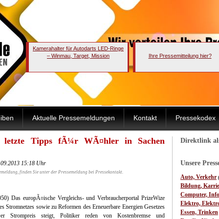
Kamerahalter für Autodarts LED-Ringe
– Winmau, Target, Mission
Ihre Pressemitteilung hier?
iben
Aktuelle Pressemeldungen
Kontakt
Pressekodex
t letzte Tipps fÃ¼r WÃ¤hler in Sachen
Direktlink a
Unsere Pres
0.09.2013 15:18 Uhr
emeldung, finden Sie unter der Pressemeldung bei Pressekontakt.
Auto, Verkehr
Bildung, Karri
Computer, Inf
) Das europÃ¤ische Vergleichs- und Verbraucherportal PrizeWize
Elektro, Elektr
es Stromnetzes sowie zu Reformen des Erneuerbare Energien Gesetzes
Essen, Trinken
r Strompreis steigt, Politiker reden von Kostenbremse und