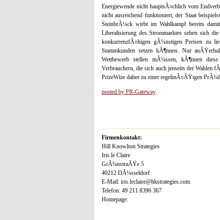
Energiewende nicht hauptsÃ¤chlich vom Endverbr
nicht ausreichend funktioniert, der Staat beispiel
SteinbrÃ¼ck wirbt im Wahlkampf bereits damit,
Liberalisierung des Strommarktes sehen sich di
konkurrenzfÃ¤higen gÃ¼nstigen Preisen zu lief
Stammkunden setzen kÃ¶nnen. Nur auÃŸerhalb
Wettbewerb stellen mÃ¼ssen, kÃ¶nnen diese A
Verbrauchern, die sich auch jenseits der Wahlen 
PrizeWize daher zu einer regelmÃ¤ÃŸigen PrÃ¼fun
posted by PR-Gateway
Firmenkontakt:
Hill Knowlton Strategies
Iris le Claire
GrÃ¼nstraÃŸe 5
40212 DÃ¼sseldorf
E-Mail: iris.leclaire@hkstrategies.com
Telefon: 49 211 8396 367
Homepage: