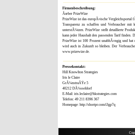
Firmenbeschreibung:
Ãœber PrizeWize
PrizeWize ist das europÃ¤ische Vergleichsportal fÃ
Transparenz zu schaffen und Verbraucher mit k
unterstÃ¼tzen. PrizeWize stellt detaillierte Pro
kann jeder Haushalt den passenden Tarif finden. D
PrizeWize ist 100 Prozent unabhÃ¤ngig und hat m
wird auch in Zukunft so bleiben. Der Verbrauche
www.prizewize.de.
Pressekontakt:
Hill Knowlton Strategies
Iris le Claire
GrÃ¼nstraÃŸe 5
40212 DÃ¼sseldorf
E-Mail: iris.leclaire@hkstrategies.com
Telefon: 49 211 8396 367
Homepage: http://shortpr.com/i3gp7q
Cop