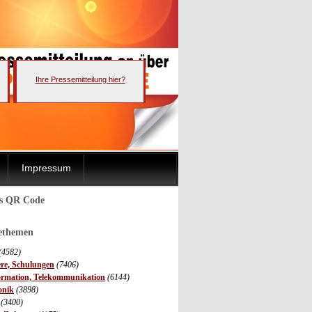
Ihre Pressemitteilung hier?
Impressum
ls QR Code
sethemen
(4582)
ere, Schulungen
(7406)
ormation, Telekommunikation
(6144)
onik
(3898)
(3400)