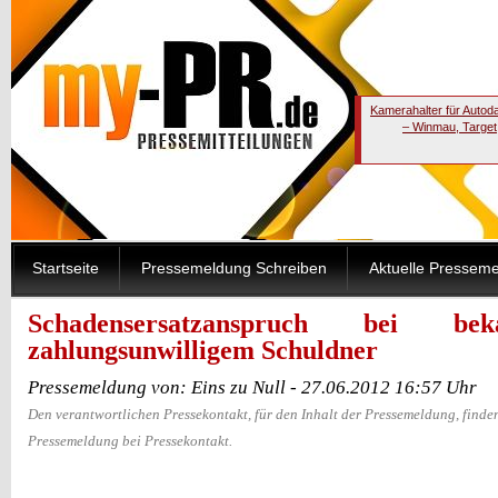
Kamerahalter für Autod
– Winmau, Target
Startseite
Pressemeldung Schreiben
Aktuelle Pressem
Schadensersatzanspruch bei bek
zahlungsunwilligem Schuldner
Pressemeldung von: Eins zu Null - 27.06.2012 16:57 Uhr
Den verantwortlichen Pressekontakt, für den Inhalt der Pressemeldung, finden
Pressemeldung bei Pressekontakt.