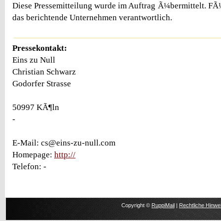
Diese Pressemitteilung wurde im Auftrag Ã¼bermittelt. FÃ¼r
das berichtende Unternehmen verantwortlich.
Pressekontakt:
Eins zu Null
Christian Schwarz
Godorfer Strasse
50997 KÃ¶ln
-
E-Mail: cs@eins-zu-null.com
Homepage:
http://
Telefon: -
Copyright ©
RuppiMail
|
Rechtliche Hinwe