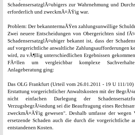
SchadensersatzglÃ¤ubigers zur Wahrnehmung und Durchs
erforderlich und zweckmÃ¤ÃŸig war.
Problem: Der bekanntermaÃŸen zahlungsunwillige Schuld
Zwei neuere Entscheidungen von Obergerichten sind fÃ¼
SchadensersatzglÃ¤ubiger bekannt ist, dass der Schaden
auf vorgerichtliche anwaltliche Zahlungsaufforderungen ke
wird, zu vÃ¶llig unterschiedlichen Ergebnissen gekommen
FÃ¤llen um vergleichbar komplexe Sachverhalte
Anlageberatung ging:
Das OLG Frankfurt (Urteil vom 26.01.2011 - 19 U 111/10)
Erstattung vorgerichtlicher Anwaltskosten mit der BegrÃ¼
nicht einfachen Darlegung der Schadensersatz
VerzugsbegrÃ¼ndung sei die Beauftragung eines Rechtsanw
zweckmÃ¤ÃŸig gewesen". Deshalb umfasse der wegen Ve
ersetzende Schaden auch die durch die vorgerichtliche a
entstandenen Kosten.