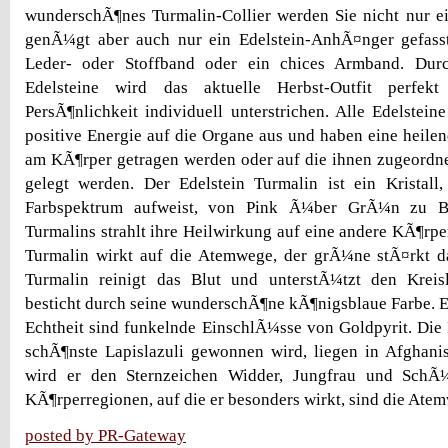
wunderschÃ¶nes Turmalin-Collier werden Sie nicht nur ei
genÃ¼gt aber auch nur ein Edelstein-AnhÃ¤nger gefasst
Leder- oder Stoffband oder ein chices Armband. Durc
Edelsteine wird das aktuelle Herbst-Outfit perfek
PersÃ¶nlichkeit individuell unterstrichen. Alle Edelstei
positive Energie auf die Organe aus und haben eine heile
am KÃ¶rper getragen werden oder auf die ihnen zugeordn
gelegt werden. Der Edelstein Turmalin ist ein Kristall,
Farbspektrum aufweist, von Pink Ã¼ber GrÃ¼n zu Bl
Turmalins strahlt ihre Heilwirkung auf eine andere KÃ¶rpe
Turmalin wirkt auf die Atemwege, der grÃ¼ne stÃ¤rkt d
Turmalin reinigt das Blut und unterstÃ¼tzt den Kreisl
besticht durch seine wunderschÃ¶ne kÃ¶nigsblaue Farbe. E
Echtheit sind funkelnde EinschlÃ¼sse von Goldpyrit. Die
schÃ¶nste Lapislazuli gewonnen wird, liegen in Afghanis
wird er den Sternzeichen Widder, Jungfrau und SchÃ¼
KÃ¶rperregionen, auf die er besonders wirkt, sind die Ate
posted by PR-Gateway