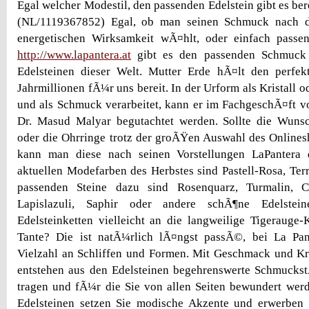
Egal welcher Modestil, den passenden Edelstein gibt es bere
(NL/1119367852) Egal, ob man seinen Schmuck nach de
energetischen Wirksamkeit wÃ¤hlt, oder einfach passe
http://www.lapantera.at
gibt es den passenden Schmuck
Edelsteinen dieser Welt. Mutter Erde hÃ¤lt den perfekt
Jahrmillionen fÃ¼r uns bereit. In der Urform als Kristall od
und als Schmuck verarbeitet, kann er im FachgeschÃ¤ft 
Dr. Masud Malyar begutachtet werden. Sollte die Wuns
oder die Ohrringe trotz der groÃŸen Auswahl des Onlinesh
kann man diese nach seinen Vorstellungen LaPantera 
aktuellen Modefarben des Herbstes sind Pastell-Rosa, Terr
passenden Steine dazu sind Rosenquarz, Turmalin, Ca
Lapislazuli, Saphir oder andere schÃ¶ne Edelstei
Edelsteinketten vielleicht an die langweilige Tigerauge-K
Tante? Die ist natÃ¼rlich lÃ¤ngst passÃ©, bei La Pan
Vielzahl an Schliffen und Formen. Mit Geschmack und Kr
entstehen aus den Edelsteinen begehrenswerte Schmuckst
tragen und fÃ¼r die Sie von allen Seiten bewundert wer
Edelsteinen setzen Sie modische Akzente und erwerben 