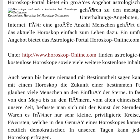
Horoskop-Portal bietet ein groÃŸes Angebot astrologisc
gehÃ¶ren zu den meistge
Kostenloses Horoskop bei Horoskop-Online.com
Unterhaltungs-Angeboten, s
Internet. FÃ¼r eine groÃŸe Anzahl Menschen gehÃ¶rt de
das aktuelle Horoskop einfach zum Leben dazu. Ein umf
Angebot bietet das Astrologie-Portal Horoskop-Online.com
Unter
http://www.horoskop-Online.com
finden astrologie-
kostenlose Horoskope sowie viele weitere kostenlose Inhalt
Auch wenn bis heute niemand mit Bestimmtheit sagen kan
mit einem Horoskop die Zukunft einer bestimmten Pe
glauben viele Menschen an den EinfluÃŸ der Sterne. In fas
von den Maya bis zu den RÃ¶mern, vom alten chinesische
unsere Zeit, befasste man sich mit der Kunst der Sterndeu
Waren es frÃ¼her nur sehr kleine, priviligierte Kreise
FÃ¼rsten, welche in den GenuÃŸ eines Horoskopes kamen,
deutlich demokratischer. In unseren Tagen kann jede
Horoskop erfragen.