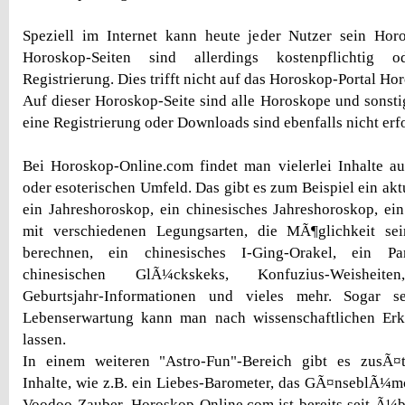
Speziell im Internet kann heute jeder Nutzer sein Horo
Horoskop-Seiten sind allerdings kostenpflichtig o
Registrierung. Dies trifft nicht auf das Horoskop-Portal H
Auf dieser Horoskop-Seite sind alle Horoskope und sonstig
eine Registrierung oder Downloads sind ebenfalls nicht erfo
Bei Horoskop-Online.com findet man vielerlei Inhalte a
oder esoterischen Umfeld. Das gibt es zum Beispiel ein ak
ein Jahreshoroskop, ein chinesisches Jahreshoroskop, ei
mit verschiedenen Legungsarten, die MÃ¶glichkeit se
berechnen, ein chinesisches I-Ging-Orakel, ein Pa
chinesischen GlÃ¼ckskeks, Konfuzius-Weisheiten
Geburtsjahr-Informationen und vieles mehr. Sogar se
Lebenserwartung kann man nach wissenschaftlichen Erk
lassen.
In einem weiteren "Astro-Fun"-Bereich gibt es zusÃ¤tzl
Inhalte, wie z.B. ein Liebes-Barometer, das GÃ¤nseblÃ¼m
Voodoo-Zauber. Horoskop-Online.com ist bereits seit Ã¼b