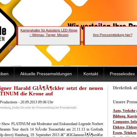
Kamerahalter für Autodarts LED-Ringe
– Winmau, Target, Mission
Ihre Pressemitteilung hier?
iben
Aktuelle Pressemeldungen
Kontakt
Pressekodex
er Harald GlÃ¶Ã¶ckler setzt der neuen
Direktlink a
INUM die Krone auf
Unsere Pres
 Productions - 20.09.2013 09:06 Uhr
emeldung, finden Sie unter der Pressemeldung bei Pressekontakt.
Auto, Verkehr
Bildung, Karri
Computer, Inf
e Show PLATINUM mit Moderator und Eiskunstlauf-Legende Norbert
Elektro, Elektr
hramm Tour durch 14 StÃ¤dte Tourauftakt am 21.11.13 in Grefrath
Essen, Trinken
dp direct) Hamburg, 19. September 2013 â€“ â€žGlamourÃ¶Ã¶serâ€œ