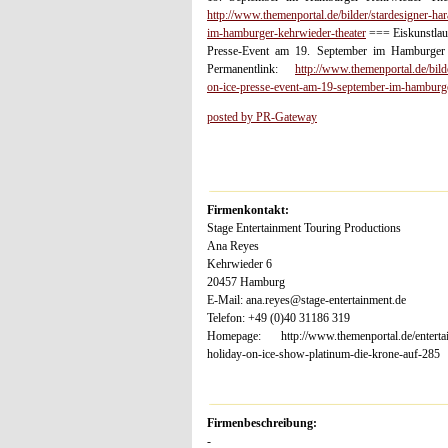
http://www.themenportal.de/bilder/stardesigner-ha
im-hamburger-kehrwieder-theater
=== Eiskunstla
Presse-Event am 19. September im Hamburger 
Permanentlink:
http://www.themenportal.de/bil
on-ice-presse-event-am-19-september-im-hamburge
posted by PR-Gateway
Firmenkontakt:
Stage Entertainment Touring Productions
Ana Reyes
Kehrwieder 6
20457 Hamburg
E-Mail: ana.reyes@stage-entertainment.de
Telefon: +49 (0)40 31186 319
Homepage: http://www.themenportal.de/entertainm
holiday-on-ice-show-platinum-die-krone-auf-285
Firmenbeschreibung:
-