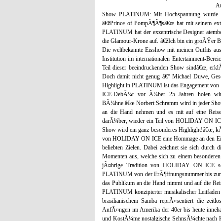
A
Show PLATINUM: Mit Hochspannung wurde der 
â€žPrince of PompÃ¶Ã¶sâ€œ hat mit seinem extr
PLATINUM hat der exzentrische Designer ate
die Glamour-Krone auf. â€žIch bin ein groÃŸer 
Die weltbekannte Eisshow mit meinen Outfits aus
Institution im internationalen Entertainment-Bere
Teil dieser beeindruckenden Show sindâ€œ, erklÃ
Doch damit nicht genug â€“ Michael Duwe, Ge
Highlight in PLATINUM ist das Engagement vo
ICE-DebÃ¼t vor Ã¼ber 25 Jahren holen wir d
BÃ¼hne.â€œ Norbert Schramm wird in jeder Sho
an die Hand nehmen und es mit auf eine Reise 
darÃ¼ber, wieder ein Teil von HOLIDAY ON ICE s
Show wird ein ganz besonderes Highlight!â€œ, 
von HOLIDAY ON ICE eine Hommage an den Eiskun
beliebten Zielen. Dabei zeichnet sie sich durch
Momenten aus, welche sich zu einem besonderen 
jÃ¤hrige Tradition von HOLIDAY ON ICE so
PLATINUM von der ErÃ¶ffnungsnummer bis zum Fi
das Publikum an die Hand nimmt und auf die Reise
PLATINUM konzipierter musikalischer Leitfaden 
brasilianischem Samba reprÃ¤sentiert die zei
AnfÃ¤ngen im Amerika der 40er bis heute inneha
und KostÃ¼me nostalgische SehnsÃ¼chte nach H