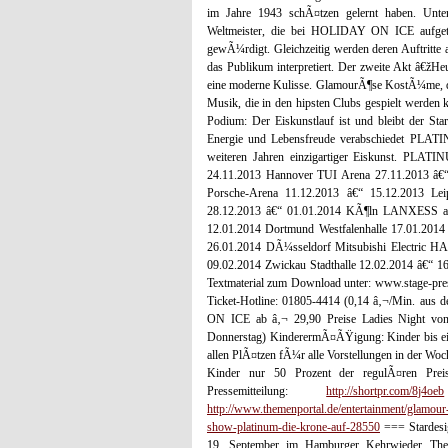
im Jahre 1943 schÃ¤tzen gelernt haben. Un
Weltmeister, die bei HOLIDAY ON ICE aufgetret
gewÃ¼rdigt. Gleichzeitig werden deren Auftritte 
das Publikum interpretiert. Der zweite Akt â€žHe
eine moderne Kulisse. GlamourÃ¶se KostÃ¼me, di
Musik, die in den hipsten Clubs gespielt werd
Podium: Der Eiskunstlauf ist und bleibt der S
Energie und Lebensfreude verabschiedet PLA
weiteren Jahren einzigartiger Eiskunst. PLATI
24.11.2013 Hannover TUI Arena 27.11.2013 â€“ 
Porsche-Arena 11.12.2013 â€“ 15.12.2013 Lei
28.12.2013 â€“ 01.01.2014 KÃ¶ln LANXESS aren
12.01.2014 Dortmund Westfalenhalle 17.01.2014
26.01.2014 DÃ¼sseldorf Mitsubishi Electric H
09.02.2014 Zwickau Stadthalle 12.02.2014 â€“ 
Textmaterial zum Download unter: www.stage-pres
Ticket-Hotline: 01805-4414 (0,14 â‚¬/Min. aus
ON ICE ab â‚¬ 29,90 Preise Ladies Night von 1
Donnerstag) KinderermÃ¤ÃŸigung: Kinder bis eins
allen PlÃ¤tzen fÃ¼r alle Vorstellungen in der Wo
Kinder nur 50 Prozent der regulÃ¤ren Prei
Pressemitteilung:
http://shortpr.com/8j4oeb
http://www.themenportal.de/entertainment/glamour-
show-platinum-die-krone-auf-28550
=== Stardes
19. September im Hamburger Kehrwieder Thea