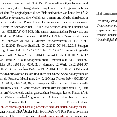
ter anderem werden bei PLATINUM ehemalige Olympiasieger und
en sind, durch fotografische Projektionen mit Originalaufnahmen
auf dem Eis originalgetreu durch EiskunstlÃ¤ufer von heute live fÃ¼r
Haftungsauss
uteâ€œ prÃ¤sentiert eine Vielfalt aus Szenen und Musik eingebettet in
Die auf my-PR.de
e dem aktuellsten Pariser Catwalk entnommen zu sein scheinen sowie
Unternehmen ode
en kÃ¶nnte, Ã¼berlassen bei PLATINUM dennoch dem Eiskunstlauf das
sogenannte Press
tar bei HOLIDAY ON ICE. Mit einem brasilianischen Feuerwerk aus
Website überneh
TINUM das Publikum in eine HOLIDAY ON ICE-Zukunft mit vielen
Vollständigkeit 
NUM Tourdaten 2013/2014 Grefrath Eissportzentrum 21.11.2013 â€“
01.12.2013 Rostock Stadthalle 05.12.2013 â€“ 08.12.2013 Stuttgart
pzig Arena Leipzig 19.12.2013 â€“ 26.12.2013 Essen Grugahalle
a 04.01.2014 â€“ 05.01.2014 Frankfurt Festhalle 07.01.2014 â€“
 â€“ 19.01.2014 Ulm ratiopharm arena Ulm/Neu-Ulm 23.01.2014 â€“
ALLE 29.01.2014 â€“ 02.02.2014 Hamburg o2 World 05.02.2014 â€“
16.02.2014 Bremen Ã–VB-Arena 19.02.2014 â€“ 23.02.2014 Bild- und
se.de/holidayonice Tickets und Infos zur Show: www.holidayonice.de
 dem dt. Festnetz, Mobil max. â‚¬ 0,42/Min.) Tickets fÃ¼r HOLIDAY
10,00â‚¬ bis 170,00â‚¬ (Paketpreis fÃ¼r je vier Tickets jeweils
chlieÃŸlich 15 Jahre erhalten Tickets zum Festpreis von 10 â‚¬ auf
che; am Wochenende und an gesetzlichen Feiertagen kosten Karten fÃ¼r
se. Weitere ErmÃ¤ÃŸigungen auf Anfrage. Shortlink zu dieser
Permanentlink zu dieser Pressemitteilung:
on-ice-stardesigner-harald-gloeoeckler-setzt-der-neuen-holiday-on-ice-
igner Harald GlÃ¶Ã¶ckler beim HOLIDAY ON ICE Presse-Event am
ter (Bild) === Shortlink:
http://shortpr.com/vzh5fa
Permanentlink: