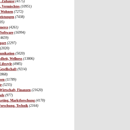
r, Zuhause
(4175)
s, Vermischtes
(10951)
, Wohnen
(7272)
leistungen
(7438)
05)
merce
(4261)
 Software
(16994)
(4659)
port
(2297)
(2020)
unikation
(5020)
dheit, Wellness
(13806)
ifestyle
(4985)
Gesellschaft
(9214)
2868)
sen
(11789)
ie
(5255)
irtschaft, Finanzen
(21620)
nde
(977)
eting, Marktforschung
(4170)
Forschung, Technik
(2164)