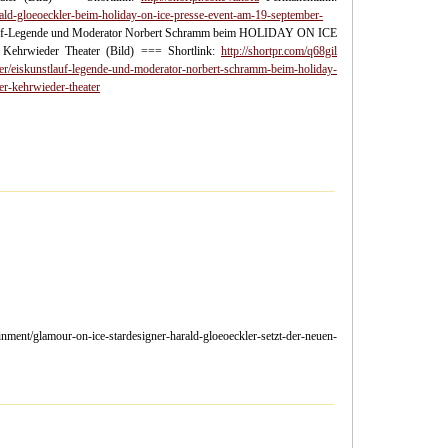
rald-gloeoeckler-beim-holiday-on-ice-presse-event-am-19-september-
uf-Legende und Moderator Norbert Schramm beim HOLIDAY ON ICE
Kehrwieder Theater (Bild) === Shortlink:
http://shortpr.com/q68gil
der/eiskunstlauf-legende-und-moderator-norbert-schramm-beim-holiday-
r-kehrwieder-theater
ent/glamour-on-ice-stardesigner-harald-gloeoeckler-setzt-der-neuen-