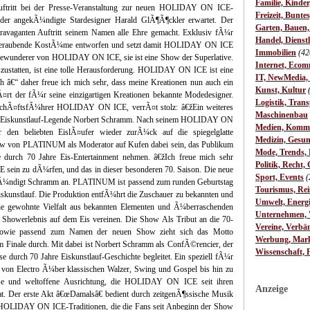
Familie, Kinde
uftritt bei der Presse-Veranstaltung zur neuen HOLIDAY ON ICE-
Freizeit, Bunte
angekÃ¼ndigte Stardesigner Harald GlÃ¶Ã¶ckler erwartet. Der
Garten, Bauen
avaganten Auftritt seinem Namen alle Ehre gemacht. Exklusiv fÃ¼r
Handel, Dienst
mberaubende KostÃ¼me entworfen und setzt damit HOLIDAY ON ICE
Immobilien
(42
Bewunderer von HOLIDAY ON ICE, sie ist eine Show der Superlative.
Internet, Ecom
zustatten, ist eine tolle Herausforderung. HOLIDAY ON ICE ist eine
IT, NewMedia,
ich â€“ daher freue ich mich sehr, dass meine Kreationen nun auch ein
Kunst, Kultur
¤rt der fÃ¼r seine einzigartigen Kreationen bekannte Modedesigner.
Logistik, Trans
schÃ¤ftsfÃ¼hrer HOLIDAY ON ICE, verrÃ¤t stolz: â€žEin weiteres
Maschinenbau
n Eiskunstlauf-Legende Norbert Schramm. Nach seinem HOLIDAY ON
Medien, Komm
en beliebten EislÃ¤ufer wieder zurÃ¼ck auf die spiegelglatte
Medizin, Gesun
w von PLATINUM als Moderator auf Kufen dabei sein, das Publikum
Mode, Trends, L
durch 70 Jahre Eis-Entertainment nehmen. â€žIch freue mich sehr
Politik, Recht, 
ein zu dÃ¼rfen, und das in dieser besonderen 70. Saison. Die neue
Sport, Events
(
kÃ¼ndigt Schramm an. PLATINUM ist passend zum runden Geburtstag
Tourismus, Rei
stlauf. Die Produktion entfÃ¼hrt die Zuschauer zu bekannten und
Umwelt, Energ
 die gewohnte Vielfalt aus bekannten Elementen und Ã¼berraschenden
Unternehmen, W
Showerlebnis auf dem Eis vereinen. Die Show Als Tribut an die 70-
Vereine, Verbä
wie passend zum Namen der neuen Show zieht sich das Motto
Werbung, Mark
nale durch. Mit dabei ist Norbert Schramm als ConfÃ©rencier, der
Wissenschaft, 
 durch 70 Jahre Eiskunstlauf-Geschichte begleitet. Ein speziell fÃ¼r
von Electro Ã¼ber klassischen Walzer, Swing und Gospel bis hin zu
tlose und weltoffene Ausrichtung, die HOLIDAY ON ICE seit ihren
Anzeige
t. Der erste Akt â€œDamalsâ€ bedient durch zeitgenÃ¶ssische Musik
OLIDAY ON ICE-Traditionen, die die Fans seit Anbeginn der Show