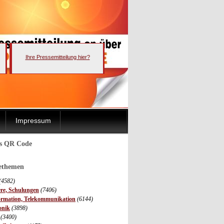
Ihre Pressemitteilung hier?
Impressum
ls QR Code
sethemen
(4582)
ere, Schulungen
(7406)
ormation, Telekommunikation
(6144)
onik
(3898)
(3400)