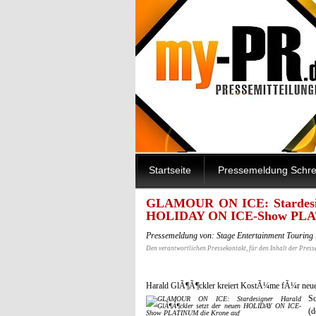
Startseite
Pressemeldung Schre
GLAMOUR ON ICE: Stardesign
HOLIDAY ON ICE-Show PLAT
Pressemeldung von: Stage Entertainment Touring
Den verantwortlichen Pressekontakt, für den Inhalt der Press
Harald GlÃ¶Ã¶ckler kreiert KostÃ¼me fÃ¼r neu
Sc
(d