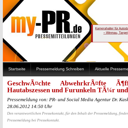
Kamerahalter für Autod
– Winmau, Target
Startseite
Pressemeldung Schreiben
Aktuelle Pressem
GeschwÃ¤chte AbwehrkrÃ¤fte Ã¶ff
Hautabszessen und Furunkeln TÃ¼r und
Pressemeldung von: PR- und Social Media Agentur Dr. Ka
28.06.2012 14:50 Uhr
Den verantwortlichen Pressekontakt, für den Inhalt der Pressemeldung, finden
Pressemeldung bei Pressekontakt.