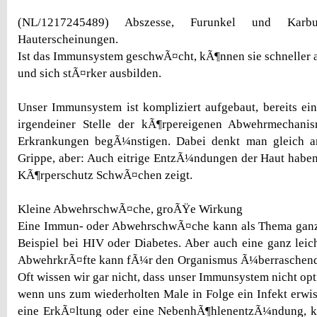
(NL/1217245489) Abszesse, Furunkel und Karbu
Hauterscheinungen.
Ist das Immunsystem geschwÃ¤cht, kÃ¶nnen sie schneller a
und sich stÃ¤rker ausbilden.
Unser Immunsystem ist kompliziert aufgebaut, bereits ei
irgendeiner Stelle der kÃ¶rpereigenen Abwehrmechani
Erkrankungen begÃ¼nstigen. Dabei denkt man gleich a
Grippe, aber: Auch eitrige EntzÃ¼ndungen der Haut haben 
KÃ¶rperschutz SchwÃ¤chen zeigt.
Kleine AbwehrschwÃ¤che, groÃŸe Wirkung
Eine Immun- oder AbwehrschwÃ¤che kann als Thema gan
Beispiel bei HIV oder Diabetes. Aber auch eine ganz le
AbwehrkrÃ¤fte kann fÃ¼r den Organismus Ã¼berraschend 
Oft wissen wir gar nicht, dass unser Immunsystem nicht opti
wenn uns zum wiederholten Male in Folge ein Infekt erwis
eine ErkÃ¤ltung oder eine NebenhÃ¶hlenentzÃ¼ndung, 