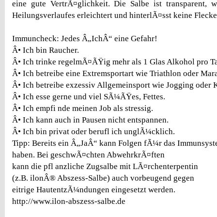
eine gute VertrÃ¤glichkeit. Die Salbe ist transparent, 
Heilungsverlaufes erleichtert und hinterlÃ¤sst keine Fleck
Immuncheck: Jedes Â„IchÂ“ eine Gefahr!
Â• Ich bin Raucher.
Â• Ich trinke regelmÃ¤ÃŸig mehr als 1 Glas Alkohol pro T
Â• Ich betreibe eine Extremsportart wie Triathlon oder Mar
Â• Ich betreibe exzessiv Allgemeinsport wie Jogging oder K
Â• Ich esse gerne und viel SÃ¼ÃŸes, Fettes.
Â• Ich empfi nde meinen Job als stressig.
Â• Ich kann auch in Pausen nicht entspannen.
Â• Ich bin privat oder berufl ich unglÃ¼cklich.
Tipp: Bereits ein Â„JaÂ“ kann Folgen fÃ¼r das Immunsys
haben. Bei geschwÃ¤chten AbwehrkrÃ¤ften
kann die pfl anzliche Zugsalbe mit LÃ¤rchenterpentin
(z.B. ilonÂ® Abszess-Salbe) auch vorbeugend gegen
eitrige HautentzÃ¼ndungen eingesetzt werden.
http://www.ilon-abszess-salbe.de