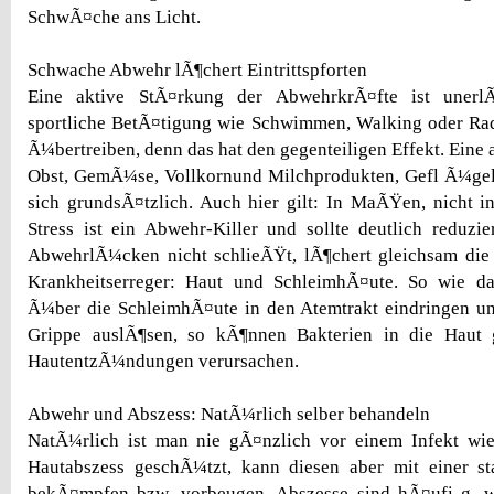
SchwÃ¤che ans Licht.
Schwache Abwehr lÃ¶chert Eintrittspforten
Eine aktive StÃ¤rkung der AbwehrkrÃ¤fte ist unerlÃ¤
sportliche BetÃ¤tigung wie Schwimmen, Walking oder Rad
Ã¼bertreiben, denn das hat den gegenteiligen Effekt. Eine
Obst, GemÃ¼se, Vollkornund Milchprodukten, Gefl Ã¼gel 
sich grundsÃ¤tzlich. Auch hier gilt: In MaÃŸen, nicht 
Stress ist ein Abwehr-Killer und sollte deutlich reduzi
AbwehrlÃ¼cken nicht schlieÃŸt, lÃ¶chert gleichsam die 
Krankheitserreger: Haut und SchleimhÃ¤ute. So wie d
Ã¼ber die SchleimhÃ¤ute in den Atemtrakt eindringen u
Grippe auslÃ¶sen, so kÃ¶nnen Bakterien in die Haut 
HautentzÃ¼ndungen verursachen.
Abwehr und Abszess: NatÃ¼rlich selber behandeln
NatÃ¼rlich ist man nie gÃ¤nzlich vor einem Infekt wi
Hautabszess geschÃ¼tzt, kann diesen aber mit einer s
bekÃ¤mpfen bzw. vorbeugen. Abszesse sind hÃ¤ufi g, we