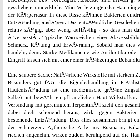
geschehene unmerkliche Mini-Verletzungen der Haut eingele
der KÃ¶rperrasur. In diese Risse kÃ¶nnen Bakterien eindri
EntzÃ¼ndung auslÃ¶sen. Das entzÃ¼ndliche Geschehen 
relativ zÃ¼gig, aber wenig auffÃ¤llig - so dass man da
Â“verpasstÂ”. Typische Warnzeichen einer Abszessbildu
Schmerz, RÃ¶tung und ErwÃ¤rmung. Sobald man dies ve
handeln, denn: Starke Medikamente wie Antibiotika oder 
Eingriff lassen sich mit einer einer frÃ¼hzeitigen Behand
Eine saubere Sache: NatÃ¼rliche Wirkstoffe mit starkem Z
Besonders gut fÃ¼r die Eigenbehandlung im FrÃ¼hsta
HautentzÃ¼ndung ist eine medizinische grÃ¼ne Zugsal
Salbe) mit bewÃ¤hrten pfl anzlichen Haut-Wirkstoffen. 
Verbindung mit gereinigtem TerpentinÃ¶l zieht den gesamte
dabei doch schonend heraus, wirkt gegen Bakterie
bestehende EntzÃ¼ndung. Dies alles zusammen bringt ein
der Schmerzen. Ã„therische Ã–le aus Rosmarin, Euk
riechen angenehm, wirken zudem beruhigend auf die Hau