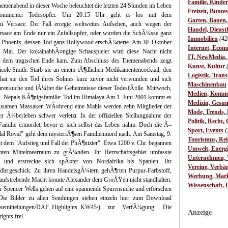
Familie, Kinde
emenabend in dieser Woche beleuchtet die letzten 24 Stunden im Leben
Freizeit, Bunte
rominenter Todesopfer. Um 20:15 Uhr geht es los mit dem
Garten, Bauen
 Versace. Der Fall erregte weltweites Aufsehen, auch wegen der
Handel, Dienst
sace am Ende nur ein Zufallsopfer, oder wurden die SchÃ¼sse ganz
Immobilien
(42
iver Phoenix, dessen Tod ganz Hollywood erschÃ¼tterte. Am 30. Oktober
Internet, Ecom
s Mal. Der kokainabhÃ¤ngige Schauspieler wird diese Nacht nicht
IT, NewMedia,
u dem tragischen Ende kam. Zum Abschluss des Themenabends zeigt
Kunst, Kultur
le Smith. Starb sie an einem tÃ¶dlichen Medikamentencocktail, den
Logistik, Trans
 hat sie den Tod ihres Sohnes kurz zuvor nicht verwunden und sich
Maschinenbau
ensuche und lÃ¼ftet die Geheimnisse dieser TodesfÃ¤lle. Mittwoch,
Medien, Komm
- Nepals KÃ¶nigsfamilie: Tod im Himalaya Am 1. Juni 2001 kommt es
Medizin, Gesun
rausamen Massaker. WÃ¤hrend eine Mahls werden zehn Mitglieder der
Mode, Trends, L
er Ã¼berleben schwer verletzt. In der offiziellen Stellungnahme der
Politik, Recht, 
Familie ermordet, bevor er sich selbst das Leben nahm. Doch die Ã–
Sport, Events
(
andal Royal" geht dem mysteriÃ¶sen Familienmord nach. Am Samstag, 9.
Tourismus, Rei
 dem "Aufstieg und Fall der PhÃ¶nizier". Etwa 1200 v. Chr. begannen
Umwelt, Energ
mten Mittelmeerraum zu grÃ¼nden. Ihr Herrschaftsgebiet umfasste
Unternehmen, W
und erstreckte sich spÃ¤ter von Nordafrika bis Spanien. Ihr
Vereine, Verbä
dlergeschick. Zu ihren HandelsgÃ¼tern gehÃ¶rten Purpur-Farbstoff,
Werbung, Mark
 aufstrebende Macht konnte Alexander dem GroÃŸen nicht standhalten.
Wissenschaft, 
r Spencer Wells gehen auf eine spannende Spurensuche und erforschen
Die Bilder zu allen Sendungen stehen einzeln hier zum Download
e/pressemitteilungen/DAF_Highlights_KW45/) zur VerfÃ¼gung. Die
Anzeige
ghts frei.