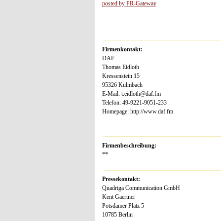
posted by PR-Gateway
Firmenkontakt:
DAF
Thomas Eidloth
Kressenstein 15
95326 Kulmbach
E-Mail: t.eidloth@daf.fm
Telefon: 49-9221-9051-233
Homepage: http://www.daf.fm
Firmenbeschreibung:
**
Pressekontakt:
Quadriga Communication GmbH
Kent Gaertner
Potsdamer Platz 5
10785 Berlin