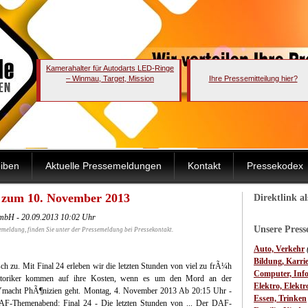
Kamerahalter für Autodarts LED-Ringe
– Winmau, Target, Mission
Ihre Pressemitteilung hier?
iben
Aktuelle Pressemeldungen
Kontakt
Pressekodex
s zum 10. November 2013
Direktlink a
mbH - 20.09.2013 10:02 Uhr
Unsere Pres
emeldung, finden Sie unter der Pressemeldung bei Pressekontakt.
Auto, Verkehr
Bildung, Karri
zu. Mit Final 24 erleben wir die letzten Stunden von viel zu frÃ¼h
Computer, Inf
storiker kommen auf ihre Kosten, wenn es um den Mord an der
Elektro, Elektr
Ÿmacht PhÃ¶nizien geht.
Montag, 4. November 2013 Ab 20:15 Uhr -
Essen, Trinken
F-Themenabend: Final 24 - Die letzten Stunden von ... Der DAF-