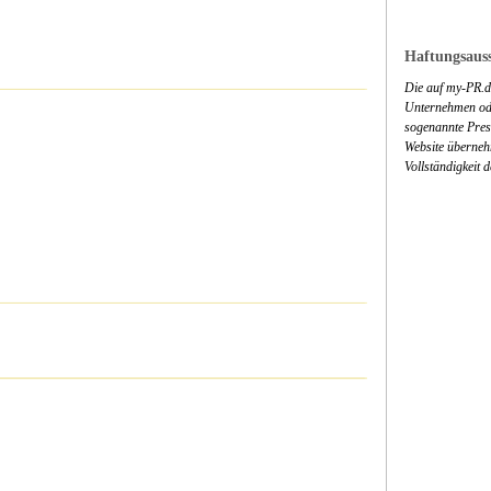
Haftungsauss
Die auf my-PR.de
Unternehmen ode
sogenannte Press
Website überneh
Vollständigkeit 