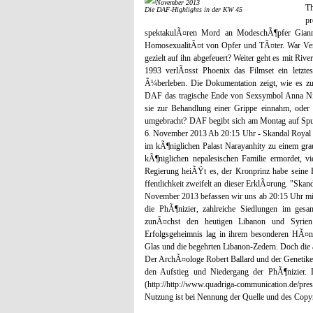
Th
Die DAF-Highlights in der KW 45
p
spektakulÃ¤ren Mord an ModeschÃ¶pfer Gianni
HomosexualitÃ¤t von Opfer und TÃ¤ter. War Ver
gezielt auf ihn abgefeuert? Weiter geht es mit R
1993 verlÃ¤sst Phoenix das Filmset ein letzte
Ã¼berleben. Die Dokumentation zeigt, wie es z
DAF das tragische Ende von Sexsymbol Anna Nico
sie zur Behandlung einer Grippe einnahm, oder
umgebracht? DAF begibt sich am Montag auf Spur
6. November 2013 Ab 20:15 Uhr - Skandal Royal 
im kÃ¶niglichen Palast Narayanhity zu einem g
kÃ¶niglichen nepalesischen Familie ermordet, vi
Regierung heiÃŸt es, der Kronprinz habe seine 
ffentlichkeit zweifelt an dieser ErklÃ¤rung. "Sk
November 2013 befassen wir uns ab 20:15 Uhr mit
die PhÃ¶nizier, zahlreiche Siedlungen im gesa
zunÃ¤chst den heutigen Libanon und Syrien 
Erfolgsgeheimnis lag in ihrem besonderen HÃ¤n
Glas und die begehrten Libanon-Zedern. Doch die
Der ArchÃ¤ologe Robert Ballard und der Genetike
den Aufstieg und Niedergang der PhÃ¶nizier. 
(http://http://www.quadriga-communication.d
Nutzung ist bei Nennung der Quelle und des Copyri