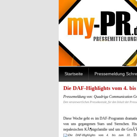
Startseite
Pressemeldung Schre
Die DAF-Highlights vom 4. bi
Pressemeldung von: Quadriga Communication G
Den verantwortlichen Pressekontakt, für den Inhalt der Press
Diese Woche geht es im DAF-Programm dramatisch 
von uns gegangenen Stars und Sternchen. Hi
nepalesischen KÃ¶nigsfamilie und um die GroÃ
DA