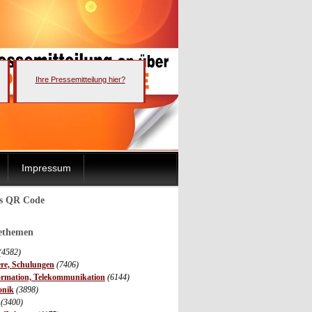
Ihre Pressemitteilung hier?
Impressum
ls QR Code
sethemen
(4582)
ere, Schulungen
(7406)
ormation, Telekommunikation
(6144)
onik
(3898)
(3400)