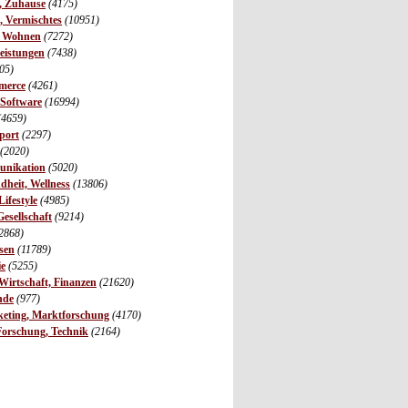
r, Zuhause
(4175)
s, Vermischtes
(10951)
, Wohnen
(7272)
leistungen
(7438)
05)
merce
(4261)
 Software
(16994)
(4659)
port
(2297)
(2020)
unikation
(5020)
dheit, Wellness
(13806)
ifestyle
(4985)
Gesellschaft
(9214)
2868)
sen
(11789)
ie
(5255)
irtschaft, Finanzen
(21620)
nde
(977)
eting, Marktforschung
(4170)
Forschung, Technik
(2164)