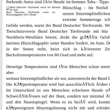
Parkende Autos sind fÃ¼r Hunde im Sommer Tabu - Tipps 
Hitzschlag - Im Notfall
Bund Deutscher Tierfreunde warnt vor
unsere hitzeempfindliche
Hitzschlaggefahr fÃ¼r Hunde
extreme Sommertage sch
Gefahr werden, warnt der Bund Deutscher Tierfreunde. W
Tierschutzverein Bund Deutscher Tierfreunde mit Sitz
Nordrhein-Westfalen betont, droht die grÃ¶ÃŸte Gefah
meisten Hitzschlagopfer unter Hunden fordert, im Auto. D
in der Sonne steht, heizt sich in kÃ¼rzester Zei
Backofentemperaturen von 60 Grad und mehr auf.
Derartige Temperaturen sind fÃ¼r Menschen schon unert
aber
weitaus hitzeempfindlicher als wir, unterstreicht der Bund 
Die KÃ¶rpertemperatur wird fast ausschlieÃŸlich Ã¼ber d
Im Unterschied zu uns Menschen schwitzen Hunde nÃ
SchweiÃŸdrÃ¼sen auf der Haut, sondern nur minimal Ã¼
und den Nasenspiegel. Wenn es zu heiÃŸ wird, komme
kÃ¶rpereigenen Hitzeregulierung nicht mit und erleiden