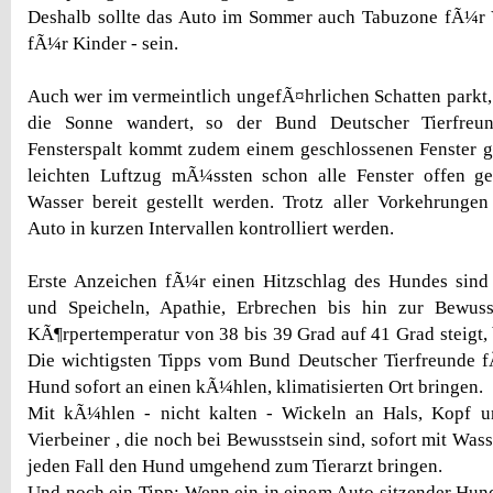
Deshalb sollte das Auto im Sommer auch Tabuzone fÃ¼r V
fÃ¼r Kinder - sein.
Auch wer im vermeintlich ungefÃ¤hrlichen Schatten parkt, 
die Sonne wandert, so der Bund Deutscher Tierfreun
Fensterspalt kommt zudem einem geschlossenen Fenster g
leichten Luftzug mÃ¼ssten schon alle Fenster offen g
Wasser bereit gestellt werden. Trotz aller Vorkehrun
Auto in kurzen Intervallen kontrolliert werden.
Erste Anzeichen fÃ¼r einen Hitzschlag des Hundes sind 
und Speicheln, Apathie, Erbrechen bis hin zur Bewuss
KÃ¶rpertemperatur von 38 bis 39 Grad auf 41 Grad steigt, 
Die wichtigsten Tipps vom Bund Deutscher Tierfreunde f
Hund sofort an einen kÃ¼hlen, klimatisierten Ort bringen.
Mit kÃ¼hlen - nicht kalten - Wickeln an Hals, Kopf 
Vierbeiner , die noch bei Bewusstsein sind, sofort mit Was
jeden Fall den Hund umgehend zum Tierarzt bringen.
Und noch ein Tipp: Wenn ein in einem Auto sitzender Hund