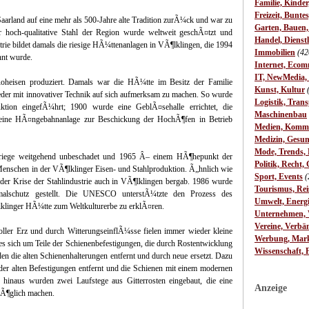
Familie, Kinde
Freizeit, Bunte
aarland auf eine mehr als 500-Jahre alte Tradition zurÃ¼ck und war zu
Garten, Bauen
er hoch-qualitative Stahl der Region wurde weltweit geschÃ¤tzt und
Handel, Dienst
rie bildet damals die riesige HÃ¼ttenanlagen in VÃ¶lklingen, die 1994
Immobilien
(42
nt wurde.
Internet, Ecom
IT, NewMedia,
heisen produziert. Damals war die HÃ¼tte im Besitz der Familie
Kunst, Kultur
eder mit innovativer Technik auf sich aufmerksam zu machen. So wurde
Logistik, Trans
tion eingefÃ¼hrt; 1900 wurde eine GeblÃ¤sehalle errichtet, die
Maschinenbau
ine HÃ¤ngebahnanlage zur Beschickung der HochÃ¶fen in Betrieb
Medien, Komm
Medizin, Gesun
Mode, Trends, L
riege weitgehend unbeschadet und 1965 Â– einem HÃ¶hepunkt der
Politik, Recht, 
Menschen in der VÃ¶lklinger Eisen- und Stahlproduktion. Ã„hnlich wie
Sport, Events
(
 der Krise der Stahlindustrie auch in VÃ¶lklingen bergab. 1986 wurde
Tourismus, Rei
malschutz gestellt. Die UNESCO unterstÃ¼tzte den Prozess des
Umwelt, Energ
lklinger HÃ¼tte zum Weltkulturerbe zu erklÃ¤ren.
Unternehmen, W
Vereine, Verbä
oller Erz und durch WitterungseinflÃ¼sse fielen immer wieder kleine
Werbung, Mark
es sich um Teile der Schienenbefestigungen, die durch Rostentwicklung
Wissenschaft, 
n die alten Schienenhalterungen entfernt und durch neue ersetzt. Dazu
er alten Befestigungen entfernt und die Schienen mit einem modernen
hinaus wurden zwei Laufstege aus Gitterrosten eingebaut, die eine
Anzeige
Ã¶glich machen.