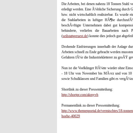
Die Arbeiten, bei denen nahezu 18 Tonnen Stahl v
erledigt werden. Eine Ã¼bliche Sicherung durch
bzw. nicht wirtschaftlich realisierbar. Es wurde e
die Stahlarbeiten in luftiger HÃ¶he durchzuf
beschÃ¤ftigte Unternehmen dabei gut kompensier
behinderte, verliefen die Bauarbeiten nach 
(
seilstattgeruest.de
) konnte dies jedoch gut abgefed
Drohende Einfrierungen innerhalb der Anlage d
Arbeiten schnell zu Ende gebracht werden mussten.
Gefahren fÃ¼r die Industriekletterer zu groÃŸ 
Nun ist die Voelklinger HÃ¼tte wieder ohne Eins
- 18 Uhr von November bis MÃ¤rz und von 10 
sowie Schulklassen und Familien gibt es vergÃ¼nsti
Shortlink zu dieser Pressemitteilung:
http://shortpr.com/akmyvh
Permanentlink zu dieser Pressemitteilung:
http://www.themenportal.de/vermischtes/18-tonnen-
hoehe-40029