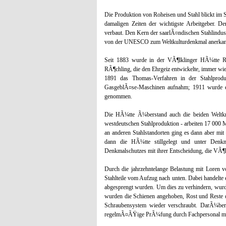
Die Produktion von Roheisen und Stahl blickt im S
damaligen Zeiten der wichtigste Arbeitgeber. D
verbaut. Den Kern der saarlÃ¤ndischen Stahlindust
von der UNESCO zum Weltkulturdenkmal anerkan
Seit 1883 wurde in der VÃ¶lklinger HÃ¼tte Ro
RÃ¶chling, die den Ehrgeiz entwickelte, immer wi
1891 das Thomas-Verfahren in der Stahlproduk
GasgeblÃ¤se-Maschinen aufnahm; 1911 wurde e
genommen.
Die HÃ¼tte Ã¼berstand auch die beiden Weltk
westdeutschen Stahlproduktion - arbeiten 17 000 
an anderen Stahlstandorten ging es dann aber mit
dann die HÃ¼tte stillgelegt und unter Denk
Denkmalschutzes mit ihrer Entscheidung, die VÃ¶
Durch die jahrzehntelange Belastung mit Loren v
Stahlteile vom Aufzug nach unten. Dabei handelte 
abgesprengt wurden. Um dies zu verhindern, wurde
wurden die Schienen angehoben, Rost und Reste d
Schraubensystem wieder verschraubt. DarÃ¼ber 
regelmÃ¤ÃŸige PrÃ¼fung durch Fachpersonal m