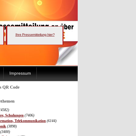
Ihre Pressemitteilung hier?
Impressum
ls QR Code
sethemen
(4582)
ere, Schulungen
(7406)
ormation, Telekommunikation
(6144)
onik
(3898)
(3400)