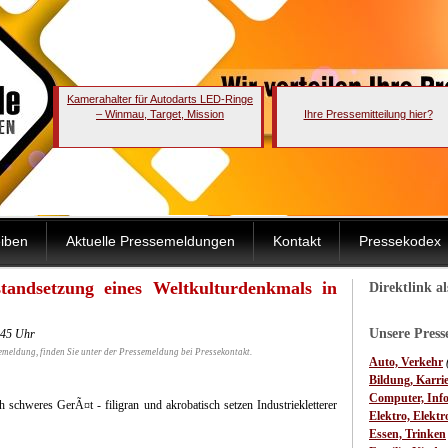
Kamerahalter für Autodarts LED-Ringe
– Winmau, Target, Mission
Ihre Pressemitteilung hier?
iben
Aktuelle Pressemeldungen
Kontakt
Pressekodex
tandsetzung eines Weltkulturdenkmals in
Direktlink a
Unsere Pres
:45 Uhr
emeldung, finden Sie unter der Pressemeldung bei Pressekontakt.
Auto, Verkehr
Bildung, Karri
Computer, Inf
schweres GerÃ¤t - filigran und akrobatisch setzen Industriekletterer
Elektro, Elektr
Essen, Trinken