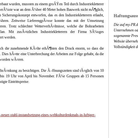
erbaut wurden, mussten zu einem groÃŸen Teil durch Industriekletterer
 GerÃ¼ste war an dem Ã¼ber 40 Meter hohen Bauwerk nicht mÃ¶glich,
in Sicherungskonzept entworfen, das es den Industriekletterern erlaubt,
Haftungsauss
Ã¼hren. Zeitweise LieferengpÃ¤sse konnte das mit der Umsetzung
Die auf my-PR.de
en. Trotz schlechter WetterverhÃ¤ltnisse, welche die Bohrarbeiten
Unternehmen ode
Plan. Mit zusÃ¤tzlichen Industriekletterern der Firma SÃ¼sges
sogenannte Press
ert werden.
Website überneh
Vollständigkeit 
urch die zunehmende KÃ¤lte erhÃ¶hten den Druck enorm, so dass die
 Dies hÃ¤tte eine Unterbrechung der Arbeiten zur Folge gehabt, da die
geworden wÃ¤ren.
chrÃ¤nkung zu besichtigen. Die Ã–ffnungszeiten sind tÃ¤glich von 10
bis 19 Uhr von April bis November. FÃ¼r Gruppen ab 15 Personen
gte Eintrittspreise.
neuer-stahl-instandsetzung-eines-weltkulturdenkmals-in-luftiger-