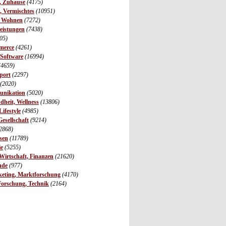
r, Zuhause
(4175)
s, Vermischtes
(10951)
, Wohnen
(7272)
leistungen
(7438)
05)
merce
(4261)
 Software
(16994)
(4659)
port
(2297)
(2020)
unikation
(5020)
dheit, Wellness
(13806)
ifestyle
(4985)
Gesellschaft
(9214)
2868)
sen
(11789)
ie
(5255)
irtschaft, Finanzen
(21620)
nde
(977)
eting, Marktforschung
(4170)
Forschung, Technik
(2164)