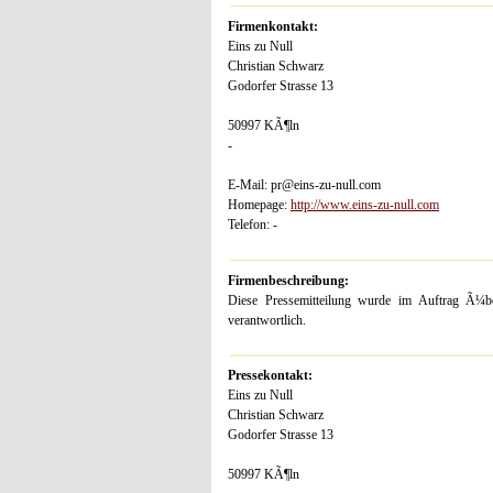
Firmenkontakt:
Eins zu Null
Christian Schwarz
Godorfer Strasse 13
50997 KÃ¶ln
-
E-Mail: pr@eins-zu-null.com
Homepage:
http://www.eins-zu-null.com
Telefon: -
Firmenbeschreibung:
Diese Pressemitteilung wurde im Auftrag Ã¼ber
verantwortlich.
Pressekontakt:
Eins zu Null
Christian Schwarz
Godorfer Strasse 13
50997 KÃ¶ln