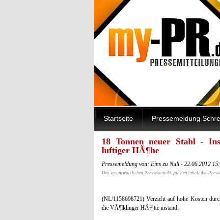
Startseite
Pressemeldung Schre
18 Tonnen neuer Stahl - Ins
luftiger HÃ¶he
Pressemeldung von: Eins zu Null - 22.06.2012 15
Den verantwortlichen Pressekontakt, für den Inhalt der Press
(NL/1158698721) Verzicht auf hohe Kosten durch 
die VÃ¶lklinger HÃ¼tte instand.