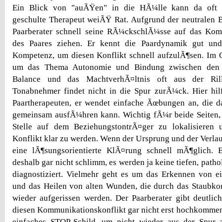
Ein Blick von "auÃŸen" in die HÃ¼lle kann da oft 
geschulte Therapeut weiÃŸ Rat. Aufgrund der neutralen 
Paarberater schnell seine RÃ¼ckschlÃ¼sse auf das Kom
des Paares ziehen. Er kennt die Paardynamik gut und
Kompetenz, um diesen Konflikt schnell aufzulÃ¶sen. Im 
um das Thema Autonomie und Bindung zwischen den P
Balance und das MachtverhÃ¤ltnis oft aus der Ril
Tonabnehmer findet nicht in die Spur zurÃ¼ck. Hier hil
Paartherapeuten, er wendet einfache Ãœbungen an, die d
gemeinsam ausfÃ¼hren kann. Wichtig fÃ¼r beide Seiten, i
Stelle auf dem BeziehungstontrÃ¤ger zu lokalisieren
Konflikt klar zu werden. Wenn der Ursprung und der Verlau
eine lÃ¶sungsorientierte KlÃ¤rung schnell mÃ¶glich. E
deshalb gar nicht schlimm, es werden ja keine tiefen, pat
diagnostiziert. Vielmehr geht es um das Erkennen von e
und das Heilen von alten Wunden, die durch das Staubkor
wieder aufgerissen werden. Der Paarberater gibt deutli
diesen Kommunikationskonflikt gar nicht erst hochkommen l
einfaches STOP-Schild, um nicht wieder aus der Spur 