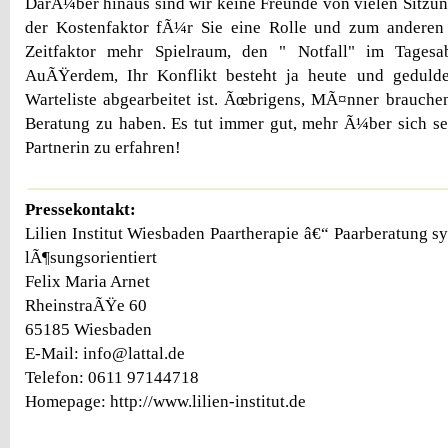
DarÃ¼ber hinaus sind wir keine Freunde von vielen Sitzun
der Kostenfaktor fÃ¼r Sie eine Rolle und zum anderen
Zeitfaktor mehr Spielraum, den " Notfall" im Tagesab
AuÃŸerdem, Ihr Konflikt besteht ja heute und geduldet
Warteliste abgearbeitet ist. Ãœbrigens, MÃ¤nner brauche
Beratung zu haben. Es tut immer gut, mehr Ã¼ber sich s
Partnerin zu erfahren!
Pressekontakt:
Lilien Institut Wiesbaden Paartherapie â€“ Paarberatung s
lÃ¶sungsorientiert
Felix Maria Arnet
RheinstraÃŸe 60
65185 Wiesbaden
E-Mail: info@lattal.de
Telefon: 0611 97144718
Homepage: http://www.lilien-institut.de