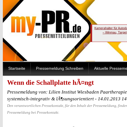
Kamerahalter für Autod
– Winmau, Target
Startseite
Pressemeldung Schreiben
Aktuelle Pressem
Wenn die Schallplatte hÃ¤ngt
Pressemeldung von: Lilien Institut Wiesbaden Paartherapi
systemisch-integrativ & lÃ¶sungsorientiert - 14.01.2013 1
Den verantwortlichen Pressekontakt, für den Inhalt der Pressemeldung, finden
Pressemeldung bei Pressekontakt.