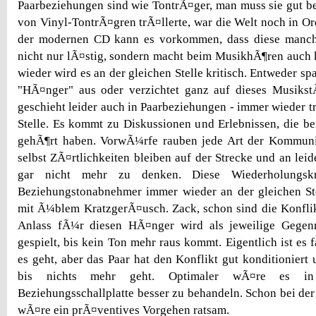
Paarbeziehungen sind wie TontrÃ¤ger, man muss sie gut b
von Vinyl-TontrÃ¤gren trÃ¤llerte, war die Welt noch in Or
der modernen CD kann es vorkommen, dass diese manch
nicht nur lÃ¤stig, sondern macht beim MusikhÃ¶ren auch
wieder wird es an der gleichen Stelle kritisch. Entweder sp
"HÃ¤nger" aus oder verzichtet ganz auf dieses Musiks
geschieht leider auch in Paarbeziehungen - immer wieder tr
Stelle. Es kommt zu Diskussionen und Erlebnissen, die b
gehÃ¶rt haben. VorwÃ¼rfe rauben jede Art der Kommuni
selbst ZÃ¤rtlichkeiten bleiben auf der Strecke und an leid
gar nicht mehr zu denken. Diese Wiederholungsk
Beziehungstonabnehmer immer wieder an der gleichen Ste
mit Ã¼blem KratzgerÃ¤usch. Zack, schon sind die Konflikt
Anlass fÃ¼r diesen HÃ¤nger wird als jeweilige Gegen
gespielt, bis kein Ton mehr raus kommt. Eigentlich ist es
es geht, aber das Paar hat den Konflikt gut konditioniert
bis nichts mehr geht. Optimaler wÃ¤re es in
Beziehungsschallplatte besser zu behandeln. Schon bei der
wÃ¤re ein prÃ¤ventives Vorgehen ratsam.