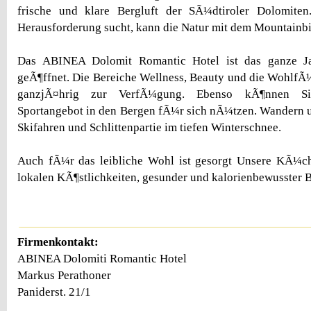
frische und klare Bergluft der SÃ¼dtiroler Dolomiten
Herausforderung sucht, kann die Natur mit dem Mountainb
Das ABINEA Dolomit Romantic Hotel ist das ganze J
geÃ¶ffnet. Die Bereiche Wellness, Beauty und die WohlfÃ
ganzjÃ¤hrig zur VerfÃ¼gung. Ebenso kÃ¶nnen Si
Sportangebot in den Bergen fÃ¼r sich nÃ¼tzen. Wandern 
Skifahren und Schlittenpartie im tiefen Winterschnee.
Auch fÃ¼r das leibliche Wohl ist gesorgt Unsere KÃ¼c
lokalen KÃ¶stlichkeiten, gesunder und kalorienbewusster B
Firmenkontakt:
ABINEA Dolomiti Romantic Hotel
Markus Perathoner
Paniderst. 21/1