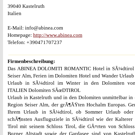
39040 Kastelruth
Italien
E-Mail: info@abinea.com
Homepage:
http://www.abinea.com
Telefon: +390471707237
Firmenbeschreibung:
Das ABINEA DOLOMITI ROMANTIC Hotel in SÃ¼dtirol in
Seiser Alm, Ferien im Dolomiten Hotel und Wander Urlau
Urlaub in SÃ¼dtirol im Winter in den Dolomiten von
ITALIEN Dolomiten SÃœDTIROL
Urlaub in Kastelruth und in den Dolomiten unmittelbar in
Region Seiser Alm, der grÃ¶ÃŸten Hochalm Europas. Ge
Ihrem Urlaub in SÃ¼dtirol, ob Sommer Urlaub oder 
schÃ¶nsten Ausflugsziele in SÃ¼dtirol wie der Kalterer
Tirol mit seinem Schloss Tirol, die GÃ¤rten von Schloss
Bozner Altstadt sowie der Gardasee sind von Kastelrut