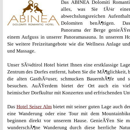
Das ABINEA Dolomiti Romantic
alles, was Sie fÃ¼r eine
abwechslungsreichen Aufenthal
Dolomiten benÃ¶tigen. Das
Panorama der Berge genieÃŸe
einem Aufguss in unserer Panoramasauna. In unserem Hot
Sie weitere Freizeitangebote wie die Wellness Anlage un
und Massage.
Unser SÃ¼dtirol Hotel bietet Ihnen eine erstklassige La
Zentrum des Dorfes entfernt, haben Sie die MÃ¶glichkeit, 
die alten GasthÃ¤user, schmucken BauernhÃ¶fe und st
besuchen. AuÃŸerdem bietet der Ort auch ein viel
heimischer Dorfkultur mit Konzerten und erfrischenden Un
Das
Hotel Seiser Alm
bietet mit seiner guten Lage auch de
eine Wanderung oder eine Tour mit dem Mountainbik
beginnen direkt vor unserem Hause. GenieÃŸen Sie mi
wunderschÃ¶ne Wanderung durch diese herrliche Natu