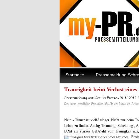
Startseite
Pressemeldung Schre
Traurigkeit beim Verlust eines
Pressemeldung von: Results Presse - 01.11.2012 
Den verantwortlichen Pressekontakt, für den Inhalt der Press
Nein - Trauer ist vielfÃ¤ltiger. Nicht nur beim
Leben zu finden. Auchg Trennung, Scheidung , Arbei
lÃ¶st ein starkes GefÃ¼hl von Traurigkeit aus,
Resi