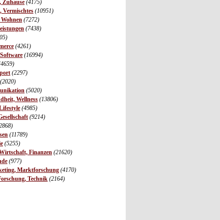
r, Zuhause
(4175)
s, Vermischtes
(10951)
, Wohnen
(7272)
leistungen
(7438)
05)
merce
(4261)
 Software
(16994)
(4659)
port
(2297)
(2020)
unikation
(5020)
dheit, Wellness
(13806)
ifestyle
(4985)
Gesellschaft
(9214)
2868)
sen
(11789)
ie
(5255)
irtschaft, Finanzen
(21620)
nde
(977)
eting, Marktforschung
(4170)
Forschung, Technik
(2164)