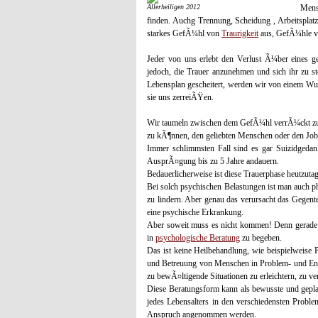
Allerheiligen 2012
Mens
finden. Auchg Trennung, Scheidung , Arbeitsplatzve
starkes GefÃ¼hl von
Traurigkeit
aus, GefÃ¼hle von
Jeder von uns erlebt den Verlust Ã¼ber eines ge
jedoch, die Trauer anzunehmen und sich ihr zu s
Lebensplan gescheitert, werden wir von einem Wu
sie uns zerreiÃŸen.
Wir taumeln zwischen dem GefÃ¼hl verrÃ¼ckt zu we
zu kÃ¶nnen, den geliebten Menschen oder den Job 
Immer schlimmsten Fall sind es gar Suizidgedan
AusprÃ¤gung bis zu 5 Jahre andauern.
Bedauerlicherweise ist diese Trauerphase heutzutage
Bei solch psychischen Belastungen ist man auch p
zu lindern. Aber genau das verursacht das Gegente
eine psychische Erkrankung.
Aber soweit muss es nicht kommen! Denn gerade i
in
psychologische Beratung
zu begeben.
Das ist keine Heilbehandlung, wie beispielweise 
und Betreuung von Menschen in Problem- und Ents
zu bewÃ¤ltigende Situationen zu erleichtern, zu
Diese Beratungsform kann als bewusste und gepl
jedes Lebensalters in den verschiedensten Proble
Anspruch angenommen werden.