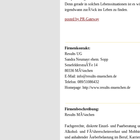
Denn gerade in solchen Lebenssituationen ist es w
irgendwann zurÃ¼ck ins Leben zu finden.
posted by PR-Gateway
Firmenkontakt:
Results UG
Sandra Neumayr ehem. Sopp
SenefelderstraÃŸe 14
80336 MÃ¼nchen
E-Mail: info@results-muenchen.de
Telefon: 089/51086432
Homepage: http://www.results-muenchen.de
Firmenbeschreibung:
Results MÃ¼nchen
Fachgerechte, diskrete Einzel- und Paarberatung
Alkohol- und FÃ¼hrerscheinverlust und Mobbing
und anhaltender Ãœberbelastung im Beruf, Karri