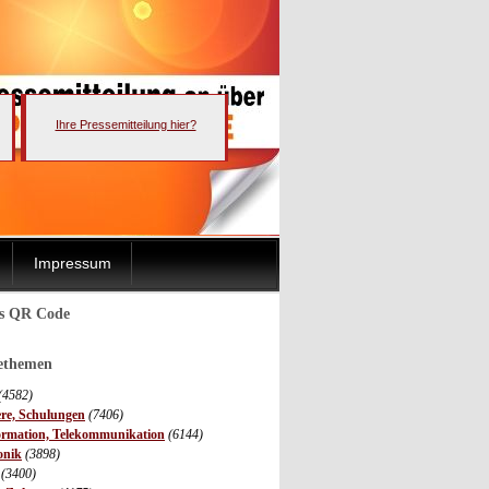
Ihre Pressemitteilung hier?
Impressum
ls QR Code
sethemen
(4582)
ere, Schulungen
(7406)
ormation, Telekommunikation
(6144)
onik
(3898)
(3400)