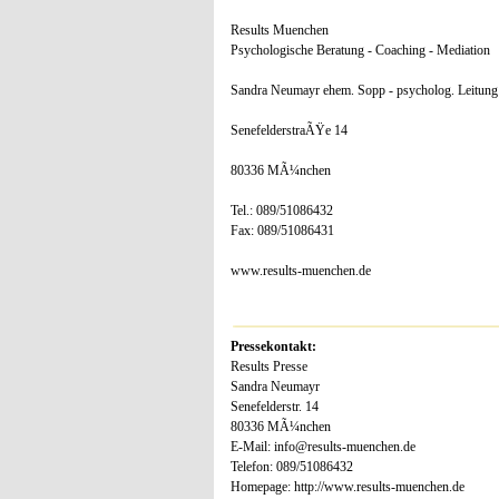
Results Muenchen
Psychologische Beratung - Coaching - Mediation
Sandra Neumayr ehem. Sopp - psycholog. Leitung
SenefelderstraÃŸe 14
80336 MÃ¼nchen
Tel.: 089/51086432
Fax: 089/51086431
www.results-muenchen.de
Pressekontakt:
Results Presse
Sandra Neumayr
Senefelderstr. 14
80336 MÃ¼nchen
E-Mail: info@results-muenchen.de
Telefon: 089/51086432
Homepage: http://www.results-muenchen.de