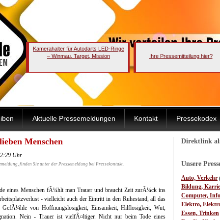
Kamerahalter für Autodarts LED-Ringe
– Winmau, Target, Mission
Ihre Pressemitteilung hier?
iben
Aktuelle Pressemeldungen
Kontakt
Pressekodex
 lieben Menschen
Direktlink a
12:29 Uhr
Unsere Pres
emeldung, finden Sie unter der Pressemeldung bei Pressekontakt.
Auto, Verkehr
Bildung, Karri
 Tode eines Menschen fÃ¼hlt man Trauer und braucht Zeit zurÃ¼ck ins
Computer, Inf
tsplatzverlust - vielleicht auch der Eintritt in den Ruhestand, all das
Elektro, Elektr
 GefÃ¼hle von Hoffnungslosigkeit, Einsamkeit, Hilflosigkeit, Wut,
Essen, Trinken
gnation.
Nein - Trauer ist vielfÃ¤ltiger. Nicht nur beim Tode eines