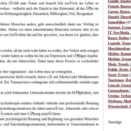
Familie, Kinde
chen fÃ¼hlt man Trauer und braucht Zeit zurÃ¼ck ins Leben zu
Freizeit, Bunte
rlust - vielleicht auch der Eintritt in den Ruhestand, all das lÃ¶st ein
Garten, Bauen
 Hoffnungslosigkeit, Einsamkeit, Hilflosigkeit, Wut, Resignation.
Handel, Dienst
Immobilien
(42
liebten Menschen anders, geht unterschiedlich damit um. Wichtig ist
Internet, Ecom
tellen. Haben wir einen nahestehenden Menschen verloren oder ist ein
IT, NewMedia,
st von GefÃ¼hlen hin und her geworfen, von denen wir glauben, dass
Kunst, Kultur
Logistik, Trans
Maschinenbau
rden, all das nicht wahr haben zu wollen, den Verlust nicht ertragen
Medien, Komm
wieder haben zu wollen bis hin zur Depression und vÃ¶lligen Apathie.
Medizin, Gesun
ken, die uns beherrschen. Dabei kann dieser Prozess in wechselnder
Mode, Trends, L
Politik, Recht, 
 eher stigmatisiert - das Leben muss ja weitergehen...
Sport, Events
(
hasenweise leicht versucht, dieses z.B. mit Alkohol oder Medikamenten
Tourismus, Rei
il. Der Trauerprozess verlangsamt sich schlimmstenfalls entsteht sogar
Umwelt, Energ
Unternehmen, W
n solch belastenden Lebensabschnitten besteht die MÃ¶glichkeit, sich
Vereine, Verbä
Werbung, Mark
Psychotherapie sondern vielmehr vielmehr eine professionelle Beratung
Wissenschaft, 
cheidungssituationen die dabei unterstÃ¼tzt , belastende oder schwer
 verÃ¤ndern und einer LÃ¶sung zuzufÃ¼hren.
ante psychologische Beratung und Begleitung von gesunden Menschen
Anzeige
m- und Entscheidungssituationen, insbesondere in Trauersituationen in