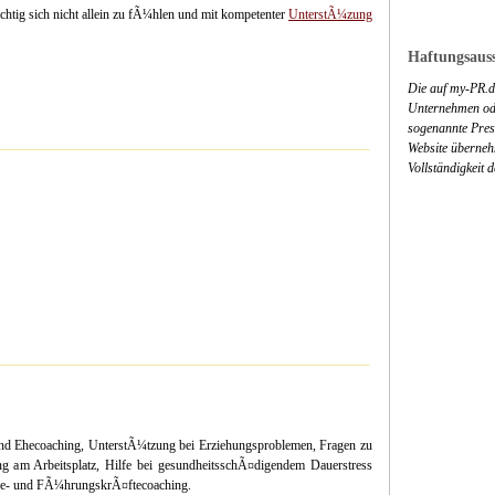
ichtig sich nicht allein zu fÃ¼hlen und mit kompetenter
UnterstÃ¼zung
Haftungsauss
Die auf my-PR.de
Unternehmen ode
sogenannte Press
Website überneh
Vollständigkeit 
 und Ehecoaching, UnterstÃ¼tzung bei Erziehungsproblemen, Fragen zu
 am Arbeitsplatz, Hilfe bei gesundheitsschÃ¤digendem Dauerstress
ere- und FÃ¼hrungskrÃ¤ftecoaching.