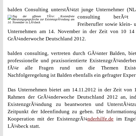
balden Consulting unterstÃ¼tzt junge Unternehmer
(NL
consulting berÃ¤t E
Freiberufler sowie klein- 
Unternehmen am 14. November in der Zeit von 10 14
GrÃ¼nderwoche Deutschland 2012.
balden consulting, vertreten durch GÃ¼nter Balden, biet
professionelle und praxisorientierte ExistenzgrÃ¼nderber
fÃ¼r alle Fragen rund um die Themen Exist
Nachfolgeregelung ist Balden ebenfalls ein gefragter Expe
Das Unternehmen bietet am 14.11.2012 in der Zeit von 
Rahmen der GrÃ¼nderwoche Deutschland 2012 an, indi
ExistenzgrÃ¼ndung zu beantworten und UnterstÃ¼tz
Zeitpunkt der Ideenfindung zu geben. Die Informations
Kooperation mit der ExistenzgrÃ¼
nderhilfe.de
im Engel
LÃ¼beck statt.