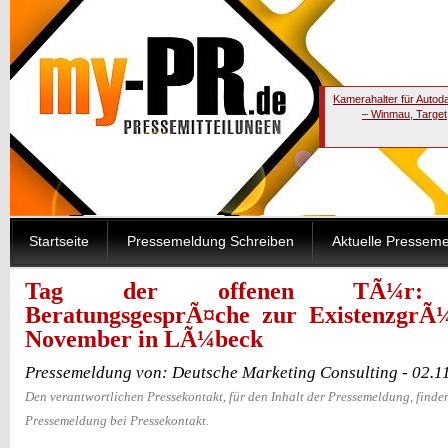
Kamerahalter für Autod
– Winmau, Target
Startseite
Pressemeldung Schreiben
Aktuelle Pressem
Tag der offenen TÃ¼r: Ko
BeratungsgesprÃ¤che zur ExistenzgrÃ
November in LÃ¼beck
Pressemeldung von: Deutsche Marketing Consulting - 02.1
Den verantwortlichen Pressekontakt, für den Inhalt der Pressemeldung, finden
Pressemeldung bei Pressekontakt.