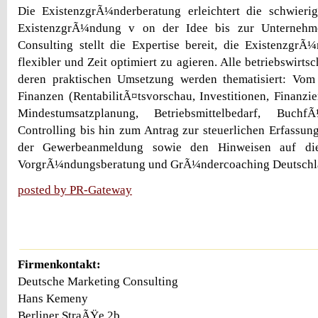
Die ExistenzgrÃ¼nderberatung erleichtert die schwierig
ExistenzgrÃ¼ndung v on der Idee bis zur Unternehme
Consulting stellt die Expertise bereit, die Existenzgr
flexibler und Zeit optimiert zu agieren. Alle betriebswirts
deren praktischen Umsetzung werden thematisiert: Vo
Finanzen (RentabilitÃ¤tsvorschau, Investitionen, Finanzie
Mindestumsatzplanung, Betriebsmittelbedarf, Buchf
Controlling bis hin zum Antrag zur steuerlichen Erfassu
der Gewerbeanmeldung sowie den Hinweisen auf di
VorgrÃ¼ndungsberatung und GrÃ¼ndercoaching Deutschl
posted by PR-Gateway
Firmenkontakt:
Deutsche Marketing Consulting
Hans Kemeny
Berliner StraÃŸe 2b