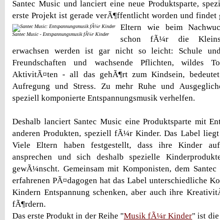
Santec Music und lanciert eine neue Produktsparte, spez
erste Projekt ist gerade verÃ¶ffentlicht worden und finde
Eltern wie beim Nachwu
Santec Music - Entspannungsmusik fÃ¼r Kinder
schon fÃ¼r die Kleins
erwachsen werden ist gar nicht so leicht: Schule un
Freundschaften und wachsende Pflichten, wildes To
AktivitÃ¤ten - all das gehÃ¶rt zum Kindsein, bedeute
Aufregung und Stress. Zu mehr Ruhe und Ausgeglich
speziell komponierte Entspannungsmusik verhelfen.
Deshalb lanciert Santec Music eine Produktsparte mit E
anderen Produkten, speziell fÃ¼r Kinder. Das Label liegt
Viele Eltern haben festgestellt, dass ihre Kinder a
ansprechen und sich deshalb spezielle Kinderproduk
gewÃ¼nscht. Gemeinsam mit Komponisten, dem Santec 
erfahrenen PÃ¤dagogen hat das Label unterschiedliche Ko
Kindern Entspannung schenken, aber auch ihre Kreativit
fÃ¶rdern.
Das erste Produkt in der Reihe "
Musik fÃ¼r Kinder
" ist di