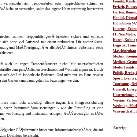
Familie, Kinde
n verwandeln sich Treppenstufen oder Teppischfalten schnell zu
Freizeit, Bunte
rÃ¼che zu vermeiden, sollte das eigene Heim rechtzeitig barrierefrei
Garten, Bauen
Handel, Dienst
Immobilien
(42
Internet, Ecom
IT, NewMedia,
nschen schwer. Treppenlifte gewÃ¤hrleisten sichere und einfache
Kunst, Kultur
 sich ohne viel Aufwand mit einem praktischen Lift nachrÃ¼sten.
Logistik, Trans
lanung und MaÃŸfertigung fÃ¼r alle BedÃ¼rfnisse. Selbst sehr steile
Maschinenbau
alisieren.
Medien, Komm
Medizin, Gesun
ift auch in engen TreppenhÃ¤usern nicht. Mit unterschiedlichen
Mode, Trends, L
Fahrhilfe dem persÃ¶nlichen Geschmack und Wohnstil anpassen. Durch
Politik, Recht, 
st sich der Lift kinderleicht Bedienen. Und nicht nur im Haus erweist
Sport, Events
(
 in den Garten kann damit gefahrlos bezwungen werden.
Tourismus, Rei
Umwelt, Energ
Unternehmen, W
Vereine, Verbä
uss man nicht unbedingt alleine tragen. Die Pflegeversicherung
Werbung, Mark
es, wenn bestimmte Voraussetzungen - wie die Einstufung in eine
Wissenschaft, 
immer vor Planung und Installation erfolgen. AuÃŸerdem gibt es fÃ¼r
hen.
Anzeige
mÃ¶glichen FÃ¶rdermitteln bietet eine InformationsbroschÃ¼re, die auf
s zum Download bereitsteht.