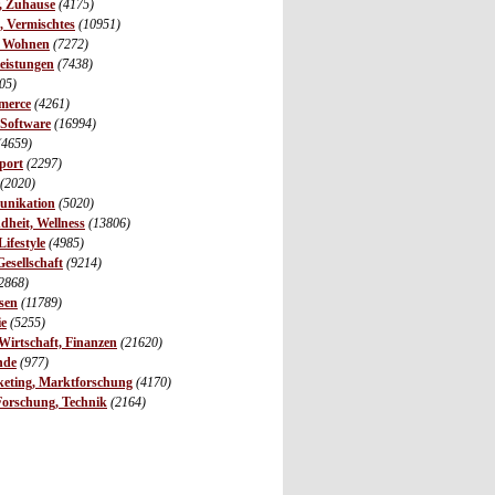
r, Zuhause
(4175)
s, Vermischtes
(10951)
, Wohnen
(7272)
leistungen
(7438)
05)
merce
(4261)
 Software
(16994)
(4659)
port
(2297)
(2020)
unikation
(5020)
dheit, Wellness
(13806)
ifestyle
(4985)
Gesellschaft
(9214)
2868)
sen
(11789)
ie
(5255)
irtschaft, Finanzen
(21620)
nde
(977)
eting, Marktforschung
(4170)
Forschung, Technik
(2164)