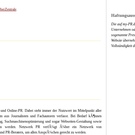
berZentrale
.
Haftungsauss
Die auf my-PR.de
Unternehmen ode
sogenannte Press
Website überneh
Vollständigkeit 
und Online-PR. Dabei steht immer der Nutzwert im Mittelpunkt aller
m aus Journalisten und Fachautoren verfasst. Bei Bedarf kÃ¶nnen
ung, Suchmaschinenoptimierung und sogar Webseiten-Gestaltung sowie
men werden. Netzwerk PR verfÃ¼gt Ã¼ber ein Netzwerk von
und PR-Beratern, um allen AnsprÃ¼chen gerecht zu werden.