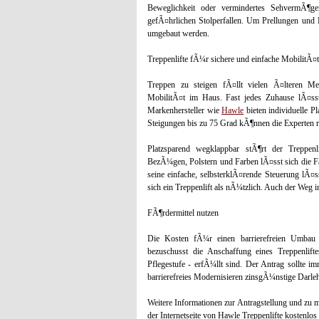
Beweglichkeit oder vermindertes SehvermÃ¶ge
gefÃ¤hrlichen Stolperfallen. Um Prellungen und B
umgebaut werden.
Treppenlifte fÃ¼r sichere und einfache MobilitÃ¤t
Treppen zu steigen fÃ¤llt vielen Ã¤lteren Me
MobilitÃ¤t im Haus. Fast jedes Zuhause lÃ¤sst
Markenhersteller wie
Hawle
bieten individuelle P
Steigungen bis zu 75 Grad kÃ¶nnen die Experten re
Platzsparend wegklappbar stÃ¶rt der Treppenl
BezÃ¼gen, Polstern und Farben lÃ¤sst sich die 
seine einfache, selbsterklÃ¤rende Steuerung lÃ¤s
sich ein Treppenlift als nÃ¼tzlich. Auch der Weg
FÃ¶rdermittel nutzen
Die Kosten fÃ¼r einen barrierefreien Umbau m
bezuschusst die Anschaffung eines Treppenlift
Pflegestufe - erfÃ¼llt sind. Der Antrag sollte 
barrierefreies Modernisieren zinsgÃ¼nstige Darle
Weitere Informationen zur Antragstellung und zu 
der Internetseite von Hawle Treppenlifte kostenlo