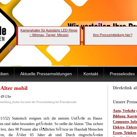
Kamerahalter für Autodarts LED-Ringe
– Winmau, Target, Mission
Ihre Pressemitteilung hier?
iben
Aktuelle Pressemeldungen
Kontakt
Pressekodex
 Alter mobil
Direktlink a
2:49 Uhr
Unsere Pres
emeldung, finden Sie unter der Pressemeldung bei Pressekontakt.
Auto, Verkehr
Bildung, Karri
11/152) Statistisch ereignen sich die meisten UnfÃ¤lle zu Hause.
Computer, Inf
en sind dabei besonders gefÃ¤hrdet. So stellte die Aktion "Das sichere
Elektro, Elektr
fest, dass 90 Prozent aller tÃ¶dlichen StÃ¼rze im Haushalt Menschen
Essen, Trinken
eren, die Ã¼ber 65 Jahre alt sind. Durch eingeschrÃ¤nkte