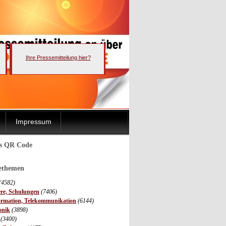
Ihre Pressemitteilung hier?
Impressum
ls QR Code
sethemen
(4582)
ere, Schulungen
(7406)
ormation, Telekommunikation
(6144)
onik
(3898)
(3400)