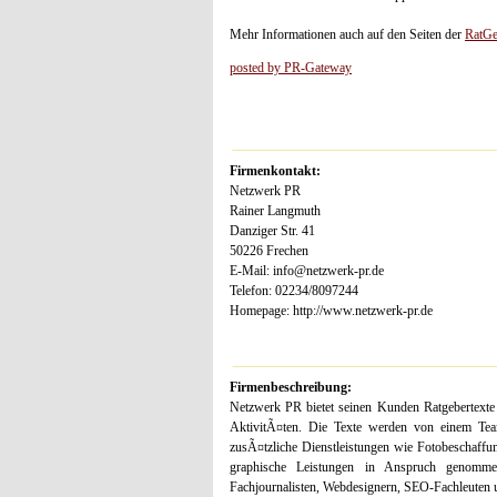
Mehr Informationen auch auf den Seiten der
RatGe
posted by PR-Gateway
Firmenkontakt:
Netzwerk PR
Rainer Langmuth
Danziger Str. 41
50226 Frechen
E-Mail: info@netzwerk-pr.de
Telefon: 02234/8097244
Homepage: http://www.netzwerk-pr.de
Firmenbeschreibung:
Netzwerk PR bietet seinen Kunden Ratgebertexte 
AktivitÃ¤ten. Die Texte werden von einem Tea
zusÃ¤tzliche Dienstleistungen wie Fotobeschaff
graphische Leistungen in Anspruch genom
Fachjournalisten, Webdesignern, SEO-Fachleuten 