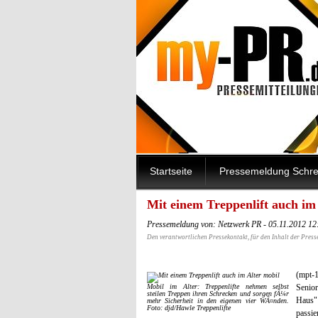
Startseite
Pressemeldung Schre
Mit einem Treppenlift auch im
Pressemeldung von: Netzwerk PR - 05.11.2012 1
Den verantwortlichen Pressekontakt, für den Inhalt der Press
(mpt-
Mobil im Alter: Treppenlifte nehmen selbst
Senior
steilen Treppen ihren Schrecken und sorgen fÃ¼r
Haus" 
mehr Sicherheit in den eigenen vier WÃ¤nden.
Foto: djd/Hawle Treppenlifte
passi