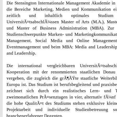
Die Stensington Internationale Management Akademie in
die Bereiche Marketing, Medien und Kommunikation ein
zeitlich und inhaltlich optimales Stud
UniversitÃ¤tsabschlÃ¼ssen Master of Arts (M.A.), Maste
und Master of Business Administration (MBA). Zur 
Studienschwerpunkte Marken- und Marketingkommunikat
Management, Social Media und Online Management
Eventmanagement und beim MBA: Media and Leadershi
and Leadership.
Die international vergleichbaren UniversitÃ¤tsabs
Kooperation mit der renommierten staatlichen Donau
vergeben, die zugleich die grÃ¶ÃŸte staatliche Weiterbi
Europa ist. Das Studium ist berufsbegleitend und praxisb
zeichnet sich durch ein realistisches Lern- und T
zweimonatlichen PrÃ¤senztagen in vier, alternativ fÃ¼n
die hohe QualitÃ¤t des Studiums stehen exklusive klein
Projektarbeit und individuelle Studienbetreuung 
branchenerfahrener Dozenten.