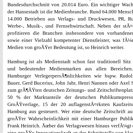
Bundesdurchschnitt von 20.014 Euro. Ein wichtiger Wac
der Hansestadt ist die Medienbranche. Rund 64.000 Mensc
14.000 Betrieben aus Verlags- und Druckwesen, PR, R
Werbe-, Musik-, und Fernsehwirtschaft. Neben der stÃ¤d
profitieren die Branchen insbesondere von vorhandene
sowie einer Vielzahl kompetenter Dienstleister, was fÃ
Medien von groÃŸer Bedeutung ist, so Heinrich weiter.
Hamburg ist als Medienstadt schon fast traditionell Si
und bedeutender Medienmarken aus allen Bereiche
Hamburger VerlegerpersÃ¶nlichkeiten wie bspw. Rudol
Bauer, Gerd Bucerius, John Jahr, Henri Nannen oder Axel 
zum grÃ¶ÃŸten deutschen Zeitungs- und Zeitschriftenplat
50 % der Marktanteile der deutschen Publikumspres
GroÃŸverlage, 15 der 20 auflagenstÃ¤rksten Kaufzeit
Hamburg aus gesteuert. Wer eine deutsche Zeitschrift au
groÃŸer Wahrscheinlichkeit mit einer Hamburger Publi
Frank Heinrich. Ãœber das Verlagswesen hinaus verfÃ¼gt
eine groÃŸe Innovationskraft an der Schnittstelle von kla