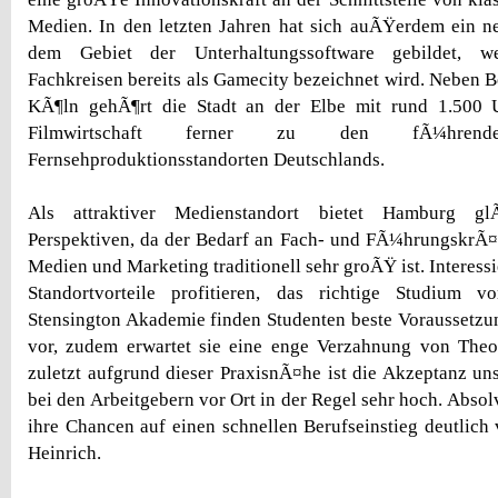
Medien. In den letzten Jahren hat sich auÃŸerdem ein n
dem Gebiet der Unterhaltungssoftware gebildet, 
Fachkreisen bereits als Gamecity bezeichnet wird. Neben
KÃ¶ln gehÃ¶rt die Stadt an der Elbe mit rund 1.500 
Filmwirtschaft ferner zu den fÃ¼hre
Fernsehproduktionsstandorten Deutschlands.
Als attraktiver Medienstandort bietet Hamburg glÃ
Perspektiven, da der Bedarf an Fach- und FÃ¼hrungskrÃ¤
Medien und Marketing traditionell sehr groÃŸ ist. Interes
Standortvorteile profitieren, das richtige Studium v
Stensington Akademie finden Studenten beste Voraussetz
vor, zudem erwartet sie eine enge Verzahnung von Theor
zuletzt aufgrund dieser PraxisnÃ¤he ist die Akzeptanz un
bei den Arbeitgebern vor Ort in der Regel sehr hoch. Abso
ihre Chancen auf einen schnellen Berufseinstieg deutlich 
Heinrich.