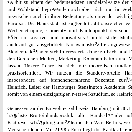
zÃ¤hlt zu einem der bedeutendsten HandelsplÃ¤tze der W
und Wohlstand begrÃ¼nden sich aber nicht nur im Ãœb
inzwischen auch in ihrer Bedeutung als einer der wichti
Europas. Die Hansestadt ist zugleich traditionsreicher Ver
Werbemetropole, Gamecity und Knotenpunkt deutscher 
FÃ¼r ein kreatives und innovatives Umfeld ist der Medie
auch auf gut ausgebildete NachwuchskrÃ¤fte angewiesen
Akademie kÃ¶nnen sich Interessierte daher zu Fach- und
den Bereichen Medien, Marketing, Kommunikation und 
lassen. Unsere Lehre ist nicht nur theoretisch fundier
praxisorientiert. Wir nutzen die Standortvorteile H
insbesondere auf branchenerfahrene Dozenten zurÃ¼
Heinrich, Leiter der Hamburger Stensington Akademie. St
somit von einem einzigartigen Netzwerkstudium, so Heinric
Gemessen an der Einwohnerzahl weist Hamburg mit 88,3 
hÃ¶chste Bruttoinlandsprodukt aller BundeslÃ¤nder auf
BruttowertschÃ¶pfung annÃ¤hernd den Wert Berlins, wo r
Menschen leben. Mit 21.985 Euro liegt die Kaufkraft ebe