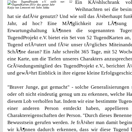
Ein KÃ¼hlschrank vo
Katja van Leeuwen mit Sohn Jukka
Weihnachten sei die besin
hat sie dafÃ¼r genutzt? Und wie soll das Ã¼berhaupt funk
Jahr, ad hoc? Eine MÃ¶glichkeit zur LÃ¶sung d
Erwartungshaltung kÃ¶nnen die sogenannten Tuge
TugendProjekt e.V. bietet ein Set von 52 TugendKarten an, 
Tugend erlÃ¤utert und fÃ¼r unser tÃ¤gliches Miteinande
SchÃ¶ne daran? Ein Jahr schreibt 365 Tage, mit 52 Woc
eine Karte, um die Tiefen unseres Charakters anzuspreche
GrÃ¼ndungsmitglied des TugendProjekt e.V., berichtet Ã
und gewÃ¤hrt Einblick in ihre eigene kleine Erfolgsgeschich
"Braver Junge, gut gemacht" - solche Generalisierungen 
oder oft nicht eindeutig genug um zu erkennen, welche Ha
diesem Lob verholfen hat. Indem wir eine bestimmte Tugend
einer anderen Person entdeckt haben, appelliere
Charaktereigenschaften der Person. "Durch dieses Benenne
Bewusstsein gerufen werden. Je frÃ¼her man damit beginn
wir kÃ¶nnen dadurch erkennen, dass wir diese Tugend be