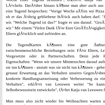
LÃ¤cheln. DarÃ¼ber hinaus kÃ¶nne man aber auch aus a
eine Tugend besprechen: "Vorige Woche aÃŸen wir Pizza 
ob er das Ã¼brig gebliebene StÃ¼ck auch haben darf. "J
wir. "Welche Tugend ist das?" fragte er uns darauf. "Gro
wir." Mit einem "Vielen Dank fÃ¼r Eure GroÃŸzÃ¼gigkeit"
Eltern glÃ¼cklich und zufrieden an.
Die TugendKarten kÃ¶nnen eine gute Ãœbun
zwischenmenschliche Beziehungen sein: FÃ¼r Eltern, Leh
Vorgesetzte oder in Partnerschaften. Denn jede P
Eigenschaften. "Wenn wir unsere Mitmenschen darauf au
sie tun kÃ¶nnen - anstatt was sie nicht tun kÃ¶nnen - gebe
genaue Erwartung an das Verhalten unseres GegenÃ¼ber
konkrete Handlungsanweisung oder Verbesserung zu e
Verhalten", erklÃ¤rt van Leeuwen weiter "So kann 
Selbstbewusstsein entwickeln", fÃ¤hrt Katja van Leeuwen f
Man muss also nicht wieder bis Weihnachten warten u