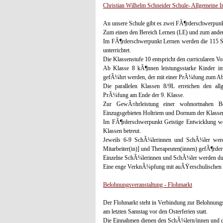
Christian Wilhelm Schneider Schule- Allgemeine I
An unsere Schule gibt es zwei FÃ¶rderschwerpunk
Zum einen den Bereich Lernen (LE) und zum ande
Im FÃ¶rderschwerpunkt Lernen werden die 115 S
unterrichtet.
Die Klassenstufe 10 entspricht den curricularen V
Ab Klasse 8 kÃ¶nnen leistungsstarke Kinder im
gefÃ¼hrt werden, der mit einer PrÃ¼fung zum Abs
Die parallelen Klassen 8/9L erreichen den al
PrÃ¼fung am Ende der 9. Klasse.
Zur GewÃ¤hrleistung einer wohnortnahen 
Einzugsgebieten Holtriem und Dornum der Klassen 
Im FÃ¶rderschwerpunkt Geistige Entwicklung we
Klassen betreut.
Jeweils 6-9 SchÃ¼lerinnen und SchÃ¼ler werde
Mitarbeiter(in)] und Therapeuten(innen) gefÃ¶rdert
Einzelne SchÃ¼lerinnen und SchÃ¼ler werden durch
Eine enge VerknÃ¼pfung mit auÃŸerschulischen E
Belohnungsveranstaltung - Flohmarkt
Der Flohmarkt steht in Verbindung zur Belohnungs
am letzten Samstag vor den Osterferien statt.
Die Einnahmen dienen den SchÃ¼lern/innen und 