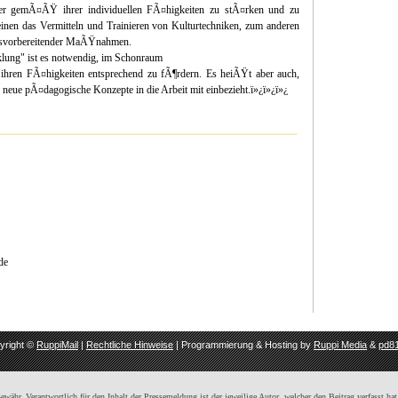
ler gemÃ¤ÃŸ ihrer individuellen FÃ¤higkeiten zu stÃ¤rken und zu
nen das Vermitteln und Trainieren von Kulturtechniken, zum anderen
ufsvorbereitender MaÃŸnahmen.
lung" ist es notwendig, im Schonraum
 ihren FÃ¤higkeiten entsprechend zu fÃ¶rdern. Es heiÃŸt aber auch,
 neue pÃ¤dagogische Konzepte in die Arbeit mit einbezieht.ï»¿ï»¿ï»¿
de
yright ©
RuppiMail
|
Rechtliche Hinweise
| Programmierung & Hosting by
Ruppi Media
&
pd81
ähr. Verantwortlich für den Inhalt der Pressemeldung ist der jeweilige Autor, welcher den Beitrag verfasst hat,