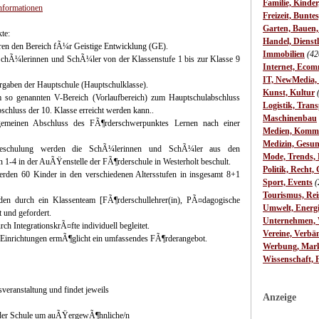
Familie, Kinde
nformationen
Freizeit, Bunte
Garten, Bauen
te:
Handel, Dienst
ren den Bereich fÃ¼r Geistige Entwicklung (GE).
Immobilien
(42
chÃ¼lerinnen und SchÃ¼ler von der Klassenstufe 1 bis zur Klasse 9
Internet, Ecom
IT, NewMedia,
orgaben der Hauptschule (Hauptschulklasse).
Kunst, Kultur
 so genannten V-Bereich (Vorlaufbereich) zum Hauptschulabschluss
Logistik, Trans
chluss der 10. Klasse erreicht werden kann..
Maschinenbau
lgemeinen Abschluss des FÃ¶rderschwerpunktes Lernen nach einer
Medien, Komm
Medizin, Gesun
Beschulung werden die SchÃ¼lerinnen und SchÃ¼ler aus den
Mode, Trends, L
1-4 in der AuÃŸenstelle der FÃ¶rderschule in Westerholt beschult.
Politik, Recht, 
rden 60 Kinder in den verschiedenen Altersstufen in insgesamt 8+1
Sport, Events
(
Tourismus, Rei
n durch ein Klassenteam [FÃ¶rderschullehrer(in), PÃ¤dagogische
Umwelt, Energ
 und gefordert.
Unternehmen, W
 IntegrationskrÃ¤fte individuell begleitet.
Vereine, Verbä
inrichtungen ermÃ¶glicht ein umfassendes FÃ¶rderangebot.
Werbung, Mark
Wissenschaft, 
veranstaltung und findet jeweils
Anzeige
der Schule um auÃŸergewÃ¶hnliche/n