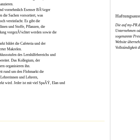
anzieren.
e und vornehmlich Esenser BÃ¼rger
n die Sachen vorsortiert, was
Haftungsauss
och vereinfacht. Es gibt die
Die auf my-PR.de
dinen und Stoffe, Pflanzen, die
Unternehmen ode
ung vorgezÃ¼chtet werden sowie die
sogenannte Press
Website überneh
kt bildet die Cafeteria und der
Vollständigkeit 
rter Makrelen.
lussstufen des Lernhilfebereichs und
reitet. Das Kollegium, der
ern organisieren ihn.
beit rund um den Flohmarkt die
 Lehrerinnen und Lehrern,
t wird. Jeder ist mit viel SpaÃŸ, Elan und