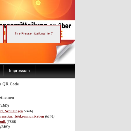
Ihre Pressemitteilung hier?
Impressum
ls QR Code
sethemen
(4582)
ere, Schulungen
(7406)
ormation, Telekommunikation
(6144)
onik
(3898)
(3400)