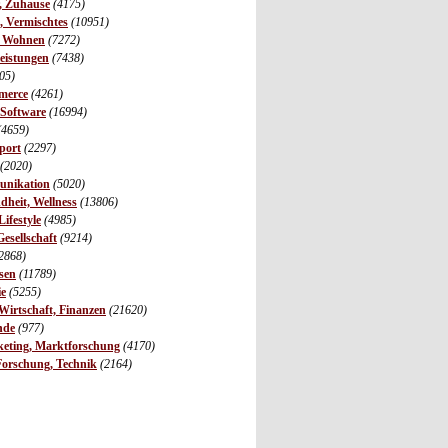
r, Zuhause
(4175)
s, Vermischtes
(10951)
, Wohnen
(7272)
leistungen
(7438)
05)
merce
(4261)
 Software
(16994)
(4659)
port
(2297)
(2020)
unikation
(5020)
dheit, Wellness
(13806)
ifestyle
(4985)
Gesellschaft
(9214)
2868)
sen
(11789)
ie
(5255)
irtschaft, Finanzen
(21620)
nde
(977)
eting, Marktforschung
(4170)
Forschung, Technik
(2164)