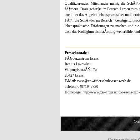
Qualifizierendes Miteinander meint, die SchÃ¼
fÃ¶rdern. Dazu gehÃ¶rt im Bereich Lernen zum ei
auch hier das Angebot lebenspraktischer und ber
FÃ¼r die SchÃ¼ler im Bereich " Geistige Entwick
lebenspraktische Erfahrungen zu machen und sie
dass das Kollegium sich stÃ¤ndig weiterbildet und
Pressekontakt:
FÃ¶rderzentrum Esens
Irenius Lakowksi
WalpurgisstraÃŸe 7a
26427 Esens
E-Mail: cwss@xn--frderschule-esens-zzb.de
Telefon: 04971947730
Homepage: http://www.xn--frderschule-esens-zzb.
Cop
Alle Angaben sind ohne Gew