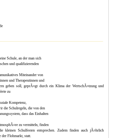
de
eine Schule, an der man sich
schen und qualifizierenden
mmunikatives Miteinander von
rinnen und Therapeutinnen und
rn geben soll, geprÃ¤gt durch ein Klima der WertschÃ¤tzung und
Werte zu
soziale Kompetenz,
r die Schulregeln, die von den
hnungssystem, dass das Einhalten
AtmosphÃ¤re zu vermitteln, finden
 die kleinen Schulfesten entsprechen. Zudem finden auch jÃ¤hrlich
der Flohmarkt, statt.