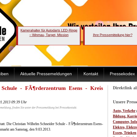
Kamerahalter für Autodarts LED-Ringe
– Winmau, Target, Mission
Ihre Pressemitteilung hier?
iben
Aktuelle Pressemeldungen
Kontakt
Pressekodex
 Schule - FÃ¶rderzentrum Esens - Kreis
Direktlink a
Unsere Pres
01.2013 09:39 Uhr
emeldung, finden Sie unter der Pressemeldung bei Pressekontakt.
Auto, Verkehr
Bildung, Karri
Computer, Inf
tatt. Die Christian Wilhelm Schneider Schule - FÃ¶rderzentrum Esens-
Elektro, Elektr
ohmarkt am Samstag, den 9.03.2013.
Essen, Trinken