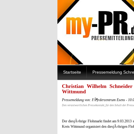
Startseite
Pressemeldung Schre
Christian Wilhelm Schneider
Wittmund
Pressemeldung von: FÃ¶rderzentrum Esens - 10.
Den verantwortlichen Pressekontakt, für den Inhalt der Press
Der diesjÃ¤hrige Flohmarkt findet am 9.03.2013 s
Kreis Wittmund organisiert den diesjÃ¤hrigen Fl