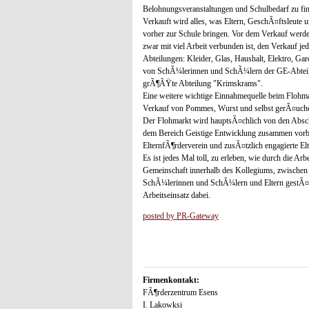
Belohnungsveranstaltungen und Schulbedarf zu fin
Verkauft wird alles, was Eltern, GeschÃ¤ftsleut
vorher zur Schule bringen. Vor dem Verkauf werde
zwar mit viel Arbeit verbunden ist, den Verkauf jed
Abteilungen: Kleider, Glas, Haushalt, Elektro, Gar
von SchÃ¼lerinnen und SchÃ¼lern der GE-Abteil
grÃ¶ÃŸte Abteilung "Krimskrams".
Eine weitere wichtige Einnahmequelle beim Flohmar
Verkauf von Pommes, Wurst und selbst gerÃ¤uche
Der Flohmarkt wird hauptsÃ¤chlich von den Absch
dem Bereich Geistige Entwicklung zusammen vorbe
ElternfÃ¶rderverein und zusÃ¤tzlich engagierte Elt
Es ist jedes Mal toll, zu erleben, wie durch die Ar
Gemeinschaft innerhalb des Kollegiums, zwischen
SchÃ¼lerinnen und SchÃ¼lern und Eltern gestÃ¤rk
Arbeitseinsatz dabei.
posted by PR-Gateway
Firmenkontakt:
FÃ¶rderzentrum Esens
I. Lakowksi