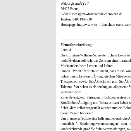
WalpurgisstraÃŸe 7
26427 Esens
E-Mail: cwss@xn--frderschule-esens-zzb.de
Telefon: 04971947730
Homepage: http://www.xn--frderschule-esens-zzb.
Firmenbeschreibung:
Leitbild
Die Christian-Wilhelm-Schneider Schule Esens ist 
wohlfÃ¼hlen soll, d.h. das Zentrum eines harmoni
Miteinanders beim Lernen und Lehren.
Unsere "WohlfÃ¼hlschule" meint, dass es ein ko
Lehrerinnen, Lehrern, pÃ¤dagogischen Mitarbeite
Therapeuten sowie SchÃ¼lerinnen und SchÃ¼le
Toleranz. Wir sehen es als wichtig an, allgemeine 
vermitteln wie:
ZuverlÃ¤ssigkeit, Vertrauen, Pflichtbewusstsein, 
KonfliktbewÃ¤ltigung und Toleranz, dazu haben wi
SchÃ¼lern selbst aufgestellt wurden und ein Belo
dieser Regeln honoriert.
Um in unserer Schule eine helle und lebensfrohe 
monatlich " Belohnungsveranstaltungen" statt,
wiederkehrende groÃŸe Schulveranstaltungen, wie 