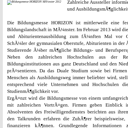
Zahlreiche Aussteller inform
und AusbildungsmÃ¶glichkei
Die Bildungsmesse HORIZON ist mittlerweile eine f
Bildungslandschaft in MÃ¼nster. Im Februar 2013 wird d
und Abiturientenausbildung zum fÃ¼nften Mal vor O
SchÃ¼ler der gymnasialen Oberstufe, Abiturienten in de
Studierende Ã¼ber mÃ¶gliche Bildungs- und Berufspersp
Neben den zahlreichen Hochschulen aus der R
Bildungsinstitutionen aus ganz Deutschland und den Nie
prÃ¤sentieren. Da das Duale Studium sowie bei Firmen
Menschen als Ausbildungsweg immer beliebter wird, ste
entsprechend viele Unternehmen und Hochschulen dies
StudienmÃ¶glichkeit vor.
ErgÃ¤nzt wird die Bildungsmesse von einem umfangrei
mit zahlreichen VortrÃ¤gen. Firmen geben Einblick i
Absolventen des Freiwilligendienstes berichten aus ihre
den Talkrunden erfahren die ZuhÃ¶rer beispielsweise,
finanzieren kÃ¶nnen. Grundlegende Informationen z