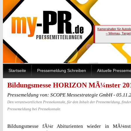
Kamerahalter für Autod
– Winmau, Target
Startseite
Pressemeldung Schreiben
Aktuelle Pressem
Bildungsmesse HORIZON MÃ¼nster 20
Pressemeldung von: SCOPE Messestrategie GmbH - 05.11.
Den verantwortlichen Pressekontakt, für den Inhalt der Pressemeldung, finden
Pressemeldung bei Pressekontakt.
Bildungsmesse fÃ¼r Abiturienten wieder in MÃ¼ns