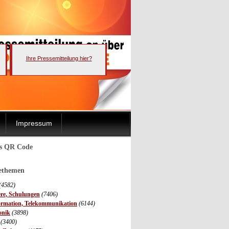
Ihre Pressemitteilung hier?
Impressum
ls QR Code
sethemen
(4582)
ere, Schulungen
(7406)
ormation, Telekommunikation
(6144)
onik
(3898)
(3400)