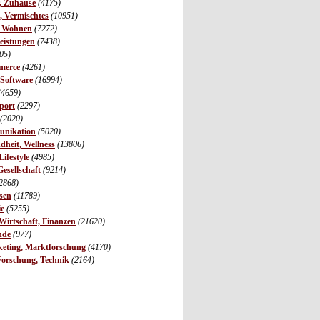
r, Zuhause
(4175)
s, Vermischtes
(10951)
, Wohnen
(7272)
leistungen
(7438)
05)
merce
(4261)
 Software
(16994)
(4659)
port
(2297)
(2020)
unikation
(5020)
dheit, Wellness
(13806)
ifestyle
(4985)
Gesellschaft
(9214)
2868)
sen
(11789)
ie
(5255)
irtschaft, Finanzen
(21620)
nde
(977)
eting, Marktforschung
(4170)
Forschung, Technik
(2164)