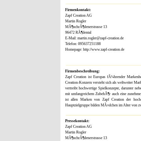
Firmenkontakt:
Zapf Creation AG
Martin Rogler
MÃ¶nchrÃ¶denerstrasse 13
96472 RÃ¶dental
E-Mail: martin.rogler@zapf-creation.de
Telefon: 095637251188
Homepage: http://www.zapf-creation.de
Firmenbeschreibung:
Zapf Creation ist Europas fÃ¼hrender Markenhe
Creation-Konzern versteht sich als weltweiter M
vertreibt hochwertige Spielkonzepte, darunter neb
mit umfangreichem ZubehÃ¶r auch eine zunehmen
ist allen Marken von Zapf Creation der hoch
Hauptzielgruppe bilden MÃ¤dchen im Alter von zwe
Pressekontakt:
Zapf Creation AG
Martin Rogler
MÃ¶nchrÃ¶denerstrasse 13