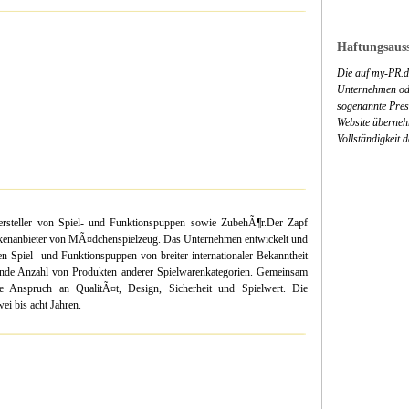
Haftungsauss
Die auf my-PR.de
Unternehmen ode
sogenannte Press
Website überneh
Vollständigkeit 
rsteller von Spiel- und Funktionspuppen sowie ZubehÃ¶r.Der Zapf
arkenanbieter von MÃ¤dchenspielzeug. Das Unternehmen entwickelt und
en Spiel- und Funktionspuppen von breiter internationaler Bekanntheit
de Anzahl von Produkten anderer Spielwarenkategorien. Gemeinsam
e Anspruch an QualitÃ¤t, Design, Sicherheit und Spielwert. Die
i bis acht Jahren.