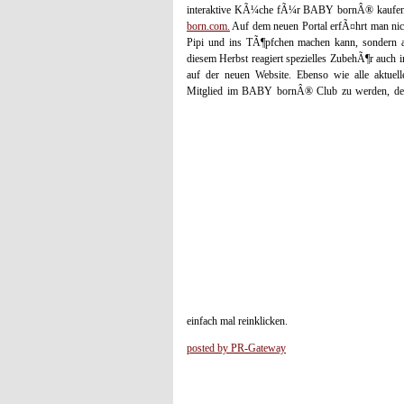
interaktive KÃ¼che fÃ¼r BABY bornÂ® kaufen? Au
born.com.
Auf dem neuen Portal erfÃ¤hrt man nic
Pipi und ins TÃ¶pfchen machen kann, sondern au
diesem Herbst reagiert spezielles ZubehÃ¶r auch 
auf der neuen Website. Ebenso wie alle aktuel
Mitglied im BABY bornÂ® Club zu werden, der b
einfach mal reinklicken.
posted by PR-Gateway