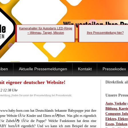
Kamerahalter für Autodarts LED-Ringe
– Winmau, Target, Mission
Ihre Pressemitteilung hier?
iben
Aktuelle Pressemeldungen
Kontakt
Pressekodex
t eigener deutscher Website!
Direktlink a
12 12:38 Uhr
Unsere Pres
emeldung, finden Sie unter der Pressemeldung bei Pressekontakt.
Auto, Verkehr
Bildung, Karri
 www.baby-born.com hat Deutschlands bekannte Babypuppe jetzt ihre
Computer, Inf
gene Website fÃ¼r Kinder und Eltern erÃ¶ffnet.
Was gibt es eigentlich
Elektro, Elektr
Ã¼r ZubehÃ¶r fÃ¼r die Puppe? Welche Funktionen hat denn eine
Essen, Trinken
ABY bornÂ® eigentlich? Und wo kann ich zum Beispiel die neue