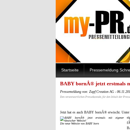
Startseite
Pressemeldung Schre
BABY bornÂ® jetzt erstmals mi
Pressemeldung von: Zapf Creation AG - 06.11.20
Den verantwortlichen Pressekontakt, für den Inhalt der Press
Jetzt hat es auch BABY bornÂ® erwischt. Unter
ei
f
Die neue Website von BABY born
B