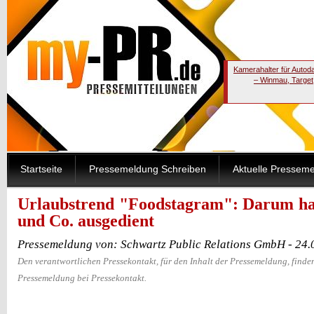
Kamerahalter für Autod
– Winmau, Target
Startseite
Pressemeldung Schreiben
Aktuelle Pressem
Urlaubstrend "Foodstagram": Darum ha
und Co. ausgedient
Pressemeldung von: Schwartz Public Relations GmbH - 24
Den verantwortlichen Pressekontakt, für den Inhalt der Pressemeldung, finden
Pressemeldung bei Pressekontakt.