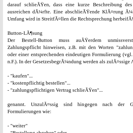
darauf schlieÃŸen, dass eine kurze Beschreibung des
ausreichen dÃ¼rfte. Eine abschlieÃŸende KlÃ¤rung Ã¼
Umfang wird in StreitfÃ¤llen die Rechtsprechung herbei
Button-LÃ¶sung
Der Bestell-Button muss auÃŸerdem unmissvers
Zahlungspflicht hinweisen, z.B. mit den Worten "zahlung
oder einer entsprechenden eindeutigen Formulierung (vg
n.F.). In der GesetzesbegrÃ¼ndung werden als zulÃ¤ssige 
- "kaufen"...
- "kostenpflichtig bestellen"...
- "zahlungspflichtigen Vertrag schlieÃŸen"...
genannt. UnzulÃ¤ssig sind hingegen nach der Ge
Formulierungen wie:
- "weiter"
- "Bestellung abgeben" oder