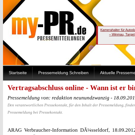
Kamerahalter für Autod
– Winmau, Target
Startseite
Pressemeldung Schreiben
Aktuelle Pressem
Vertragsabschluss online - Wann ist er b
Pressemeldung von: redaktion neunundzwanzig - 18.09.20
Den verantwortlichen Pressekontakt, für den Inhalt der Pressemeldung, finden
Pressemeldung bei Pressekontakt.
ARAG Verbraucher-Information DÃ¼sseldorf, 18.09.201