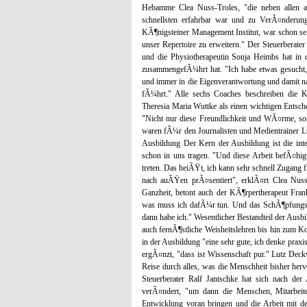
Hebamme Clea Nuss-Troles, "die neben allen an
schnellsten erfahrbar war und zu VerÃ¤nderu
KÃ¶nigsteiner Management Institut, war schon se
unser Repertoire zu erweitern." Der Steuerberate
und die Physiotherapeutin Sonja Heimbs hat in d
zusammengefÃ¼hrt hat. "Ich habe etwas gesucht, 
und immer in die Eigenverantwortung und damit n
fÃ¼hrt." Alle sechs Coaches beschreiben die 
Theresia Maria Wuttke als einen wichtigen Entsc
"Nicht nur diese Freundlichkeit und WÃ¤rme, son
waren fÃ¼r den Journalisten und Medientrainer L
Ausbildung Der Kern der Ausbildung ist die inte
schon in uns tragen. "Und diese Arbeit befÃ¤hi
treten. Das heiÃŸt, ich kann sehr schnell Zugang f
nach auÃŸen prÃ¤sentiert", erklÃ¤rt Clea Nuss
Ganzheit, betont auch der KÃ¶rpertherapeut Fr
was muss ich dafÃ¼r tun. Und das SchÃ¶pfungspr
dann habe ich." Wesentlicher Bestandteil der Ausb
auch fernÃ¶stliche Weisheitslehren bis hin zum Ko
in der Ausbildung "eine sehr gute, ich denke pr
ergÃ¤nzt, "dass ist Wissenschaft pur." Lutz Deck
Reise durch alles, was die Menschheit bisher he
Steuerberater Ralf Jantschke hat sich nach de
verÃ¤ndert, "um dann die Menschen, Mitarbeite
Entwicklung voran bringen und die Arbeit mit de