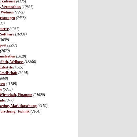
r, Zuhause
(4175)
s, Vermischtes
(10951)
, Wohnen
(7272)
leistungen
(7438)
05)
merce
(4261)
 Software
(16994)
(4659)
port
(2297)
(2020)
unikation
(5020)
dheit, Wellness
(13806)
ifestyle
(4985)
Gesellschaft
(9214)
2868)
sen
(11789)
ie
(5255)
irtschaft, Finanzen
(21620)
nde
(977)
eting, Marktforschung
(4170)
Forschung, Technik
(2164)