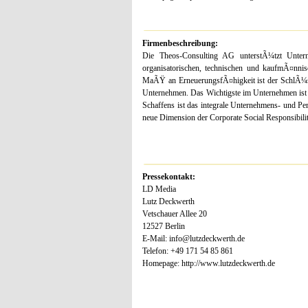
Firmenbeschreibung:
Die Theos-Consulting AG unterstÃ¼tzt Unter
organisatorischen, technischen und kaufmÃ¤nnisc
MaÃŸ an ErneuerungsfÃ¤higkeit ist der SchlÃ¼ss
Unternehmen. Das Wichtigste im Unternehmen ist 
Schaffens ist das integrale Unternehmens- und P
neue Dimension der Corporate Social Responsibilit
Pressekontakt:
LD Media
Lutz Deckwerth
Vetschauer Allee 20
12527 Berlin
E-Mail: info@lutzdeckwerth.de
Telefon: +49 171 54 85 861
Homepage: http://www.lutzdeckwerth.de