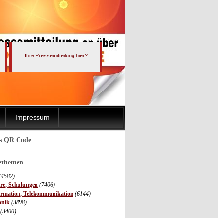
Ihre Pressemitteilung hier?
Impressum
ls QR Code
sethemen
(4582)
ere, Schulungen
(7406)
ormation, Telekommunikation
(6144)
onik
(3898)
(3400)