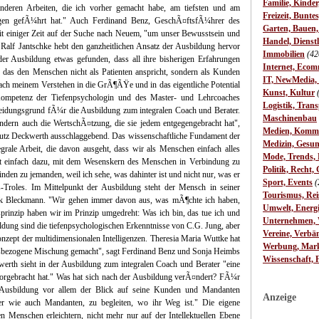
Familie, Kinde
deren Arbeiten, die ich vorher gemacht habe, am tiefsten und am
Freizeit, Bunte
ngen gefÃ¼hrt hat." Auch Ferdinand Benz, GeschÃ¤ftsfÃ¼hrer des
Garten, Bauen
it einiger Zeit auf der Suche nach Neuem, "um unser Bewusstsein und
Handel, Dienst
r Ralf Jantschke hebt den ganzheitlichen Ansatz der Ausbildung hervor
Immobilien
(42
er Ausbildung etwas gefunden, dass all ihre bisherigen Erfahrungen
Internet, Ecom
das den Menschen nicht als Patienten anspricht, sondern als Kunden
IT, NewMedia,
ach meinem Verstehen in die GrÃ¶ÃŸe und in das eigentliche Potential
Kunst, Kultur
Kompetenz der Tiefenpsychologin und des Master- und Lehrcoaches
Logistik, Trans
heidungsgrund fÃ¼r die Ausbildung zum integralen Coach und Berater.
Maschinenbau
dern auch die WertschÃ¤tzung, die sie jedem entgegengebracht hat",
Medien, Komm
utz Deckwerth ausschlaggebend. Das wissenschaftliche Fundament der
Medizin, Gesun
grale Arbeit, die davon ausgeht, dass wir als Menschen einfach alles
Mode, Trends, L
gt einfach dazu, mit dem Wesenskern des Menschen in Verbindung zu
Politik, Recht, 
inden zu jemanden, weil ich sehe, was dahinter ist und nicht nur, was er
Sport, Events
(
-Troles. Im Mittelpunkt der Ausbildung steht der Mensch in seiner
Tourismus, Rei
ank Bleckmann. "Wir gehen immer davon aus, was mÃ¶chte ich haben,
Umwelt, Energ
inzip haben wir im Prinzip umgedreht: Was ich bin, das tue ich und
Unternehmen, W
ildung sind die tiefenpsychologischen Erkenntnisse von C.G. Jung, aber
Vereine, Verbä
nzept der multidimensionalen Intelligenzen. Theresia Maria Wuttke hat
Werbung, Mark
axisbezogene Mischung gemacht", sagt Ferdinand Benz und Sonja Heimbs
Wissenschaft, 
werth sieht in der Ausbildung zum integralen Coach und Berater "eine
rvorgebracht hat." Was hat sich nach der Ausbildung verÃ¤ndert? FÃ¼r
r Ausbildung vor allem der Blick auf seine Kunden und Mandanten
Anzeige
r wie auch Mandanten, zu begleiten, wo ihr Weg ist." Die eigene
n Menschen erleichtern, nicht mehr nur auf der Intellektuellen Ebene