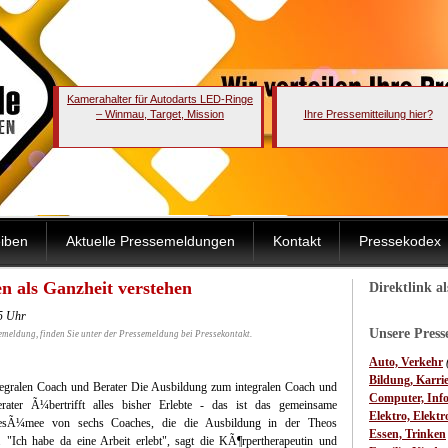
Kamerahalter für Autodarts LED-Ringe
– Winmau, Target, Mission
Ihre Pressemitteilung hier?
iben
Aktuelle Pressemeldungen
Kontakt
Pressekodex
 als Ganzheit verstehen
Direktlink a
5 Uhr
Unsere Pres
emeldung, finden Sie unter der Pressemeldung bei Pressekontakt.
Auto, Verkehr
Bildung, Karri
tegralen Coach und Berater
Die Ausbildung zum integralen Coach und
Computer, Inf
rater Ã¼bertrifft alles bisher Erlebte - das ist das gemeinsame
Elektro, Elektr
esÃ¼mee von sechs Coaches, die die Ausbildung in der Theos
Essen, Trinken
 "Ich habe da eine Arbeit erlebt", sagt die KÃ¶rpertherapeutin und