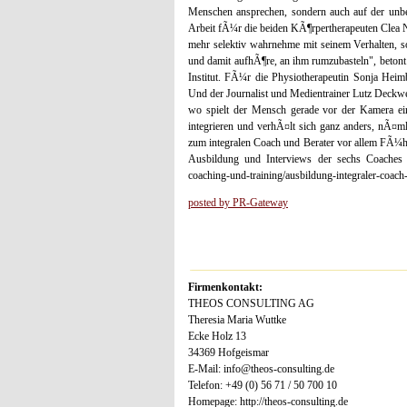
Menschen ansprechen, sondern auch auf der unb
Arbeit fÃ¼r die beiden KÃ¶rpertherapeuten Clea 
mehr selektiv wahrnehme mit seinem Verhalten, s
und damit aufhÃ¶re, an ihm rumzubasteln", beto
Institut. FÃ¼r die Physiotherapeutin Sonja Heimbs
Und der Journalist und Medientrainer Lutz Deckwer
wo spielt der Mensch gerade vor der Kamera ei
integrieren und verhÃ¤lt sich ganz anders, nÃ¤ml
zum integralen Coach und Berater vor allem FÃ¼h
Ausbildung und Interviews der sechs Coaches fin
coaching-und-training/ausbildung-integraler-coach-
posted by PR-Gateway
Firmenkontakt:
THEOS CONSULTING AG
Theresia Maria Wuttke
Ecke Holz 13
34369 Hofgeismar
E-Mail: info@theos-consulting.de
Telefon: +49 (0) 56 71 / 50 700 10
Homepage: http://theos-consulting.de