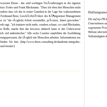
ewussten Ebene - das sind wichtigen VerÃ¤nderungen in der eigenen
Nuss-Troles und Frank Bleckmann. "Dass ich eben den Menschen nicht
ondern dass ich ihn in seiner Ganzheit in der Lage bin wahrzunehmen
Haftungsauss
nt Ferdinand Benz, GeschÃ¤ftsfÃ¼hrer des KÃ¶nigsteiner Management
Die auf my-PR.de
 ist "die tÃ¤gliche Arbeit essentieller, prÃ¤ziser, klarer geworden."
Unternehmen ode
th sagt, "ich trainiere nicht mehr, sondern schaue, wo sind Blockaden,
sogenannte Press
ne Rolle, mache ihm das bewusst, dadurch kann er das Unbewusste
Website überneh
ich viel authentischer." Alle sechs Coaches empfehlen die Ausbildung
Vollständigkeit 
rungspersonen, die tÃ¤glich mit Menschen arbeiten. Informationen zur
den Sie hier. (http://www.theos-consulting.de/akademie-integrales-
und-berater/)