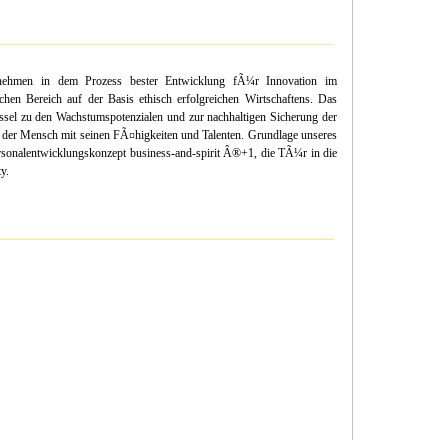
nehmen in dem Prozess bester Entwicklung fÃ¼r Innovation im
hen Bereich auf der Basis ethisch erfolgreichen Wirtschaftens. Das
el zu den Wachstumspotenzialen und zur nachhaltigen Sicherung der
der Mensch mit seinen FÃ¤higkeiten und Talenten. Grundlage unseres
ersonalentwicklungskonzept business-and-spirit Â®+1, die TÃ¼r in die
y.