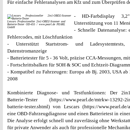
Für einfache Fehleranalysen am Kfz und zum Überprüfen de
- HD-Farbdisplay 3
Lescars Professioneller 2in1-OBD2-Scanner und
Unterstützung von 11 Men
Batterie-Tester OD-455 / www.pearl.de PEARL
GmbH
- Schnelle Datenanalyse: 
Fehlercodes, mit Löschfunktion
- Unterstützt Startstrom- und Ladesystemtests,
Datenstromanzeige
- Batterietester für 5 - 36 Volt, präzise CCA-Messungen, mi
- Fortschrittsbalken für SOH & SOC und Echtzeit-Diagram
- Kompatibel zu Fahrzeugen: Europa ab Bj. 2003, USA ab B
2008
Kombinierte Diagnose- und Testfunktionen: Der 2in
Batterie-Tester (https://www.pearl.de/mtrkw-13292-2i
batterie-tester.shtml) von Lescars (https://www.pearl.de/
eine OBD-Fahrzeugdiagnose und einen Batterietest in ein
Die Analyse erfolgt schnell und zuverlässig ohne Werkstat
für private Anwender als auch für professionelle Mechanike