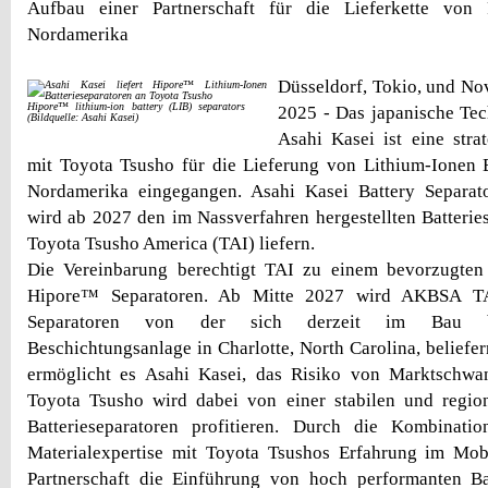
Aufbau einer Partnerschaft für die Lieferkette von 
Nordamerika
Düsseldorf, Tokio, und Nov
Hipore™ lithium-ion battery (LIB) separators
2025 - Das japanische Te
(Bildquelle: Asahi Kasei)
Asahi Kasei ist eine strat
mit Toyota Tsusho für die Lieferung von Lithium-Ionen B
Nordamerika eingegangen. Asahi Kasei Battery Separa
wird ab 2027 den im Nassverfahren hergestellten Batteri
Toyota Tsusho America (TAI) liefern.
Die Vereinbarung berechtigt TAI zu einem bevorzugt
Hipore™ Separatoren. Ab Mitte 2027 wird AKBSA TAI
Separatoren von der sich derzeit im Bau be
Beschichtungsanlage in Charlotte, North Carolina, beliefer
ermöglicht es Asahi Kasei, das Risiko von Marktschw
Toyota Tsusho wird dabei von einer stabilen und regio
Batterieseparatoren profitieren. Durch die Kombinat
Materialexpertise mit Toyota Tsushos Erfahrung im Mobi
Partnerschaft die Einführung von hoch performanten Bat