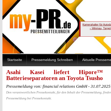
Kamerahalter für Autod
– Winmau, Target
Startseite
Pressemeldung Schreiben
Aktuelle Pressem
Asahi Kasei liefert Hipore™ Li
Batterieseparatoren an Toyota Tsusho
Pressemeldung von: financial relations GmbH - 31.07.202
Den verantwortlichen Pressekontakt, für den Inhalt der Pressemeldung, finden
Pressemeldung bei Pressekontakt.