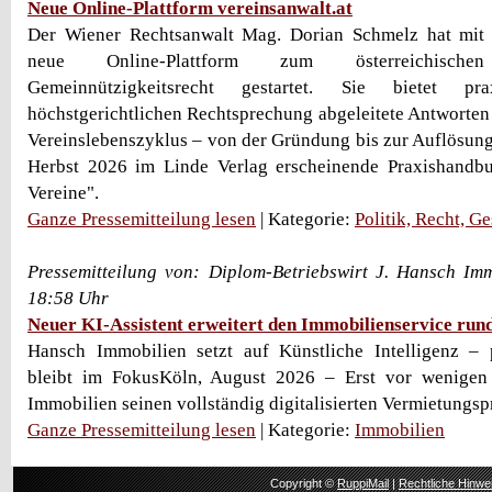
Neue Online-Plattform vereinsanwalt.at
Der Wiener Rechtsanwalt Mag. Dorian Schmelz hat mit v
neue Online-Plattform zum österreichisch
Gemeinnützigkeitsrecht gestartet. Sie bietet p
höchstgerichtlichen Rechtsprechung abgeleitete Antworten
Vereinslebenszyklus – von der Gründung bis zur Auflösung
Herbst 2026 im Linde Verlag erscheinende Praxishandbu
Vereine".
Ganze Pressemitteilung lesen
| Kategorie:
Politik, Recht, Ge
Pressemitteilung von: Diplom-Betriebswirt J. Hansch Im
18:58 Uhr
Neuer KI-Assistent erweitert den Immobilienservice run
Hansch Immobilien setzt auf Künstliche Intelligenz – 
bleibt im FokusKöln, August 2026 – Erst vor wenige
Immobilien seinen vollständig digitalisierten Vermietungspro
Ganze Pressemitteilung lesen
| Kategorie:
Immobilien
Copyright ©
RuppiMail
|
Rechtliche Hinwe