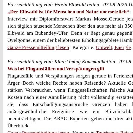
Pressemitteilung von: Verein Elbwald retten - 07.08.2026 1
„Der Elbwald ist für Menschen und Natur unersetzlich“
Interview mit Diplomforstwirt Markus MösselGerade je
sich täglich tausende Menschen über den aus mehr als 35
Elbwald am Bubendey-Ufer. Denn er liegt genau gegenü
Övelgönne, einem der beliebtesten Erholungsgebiete Hambur
Ganze Pressemitteilung lesen
| Kategorie:
Umwelt, Energie
Pressemitteilung von: Klaarkiming Kommunikation - 07.08
Was bei Flugausfällen und Verspätungen gilt
Flugausfälle und Verspätungen sorgen gerade in Ferienze
Ärger. Doch welche Rechte haben Reisende? Aktuelle Ge
stärken Verbraucher, wenn Fluggesellschaften falsche Au
Kosten nach einer Annullierung nicht vollständig erstatte
sie, dass Entschädigungsansprüche Grenzen haben
außergewöhnliche Ereignisse wie ein Blitzeinschl
beeinträchtigen. Die ARAG Experten geben mit drei aktu
Überblick.
Ganze Pressemitteilung lesen
| Kategorie:
Tourismus, Reise