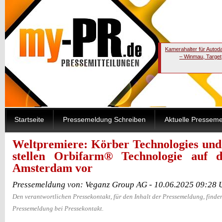
Kamerahalter für Autod
– Winmau, Target
Startseite
Pressemeldung Schreiben
Aktuelle Pressem
Weltpremiere: Körber Technologies un
stellen Orbifarm® Technologie auf 
Amsterdam vor
Pressemeldung von: Veganz Group AG - 10.06.2025 09:28 
Den verantwortlichen Pressekontakt, für den Inhalt der Pressemeldung, finden
Pressemeldung bei Pressekontakt.